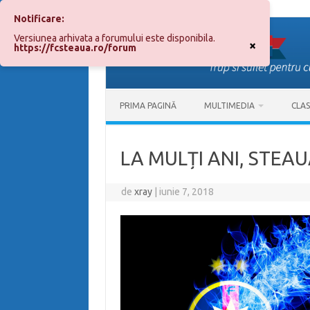
Notificare:
Sari
la
Versiunea arhivata a forumului este disponibila.
conținut
×
https://fcsteaua.ro/forum
PRIMA PAGINĂ
MULTIMEDIA
CLA
LA MULȚI ANI, STEAU
de
xray
|
iunie 7, 2018