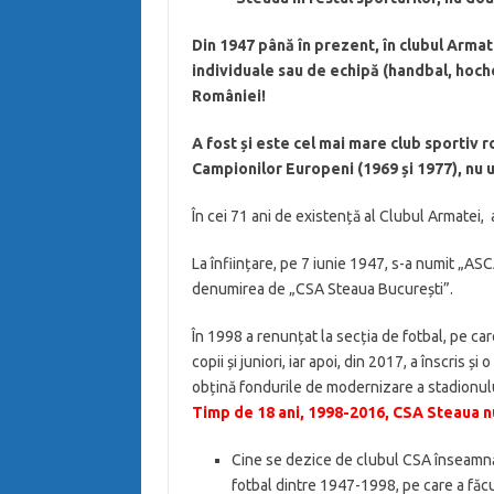
Din 1947 până în prezent, în clubul Armatei
individuale sau de echipă (handbal, hochei
României!
A fost și este cel mai mare club sportiv
Campionilor Europeni (1969 și 1977), nu u
În cei 71 ani de existență al Clubul Armatei, a
La înființare, pe 7 iunie 1947, s-a numit „A
denumirea de „CSA Steaua București”.
În 1998 a renunțat la secția de fotbal, pe ca
copii și juniori, iar apoi, din 2017, a înscris 
obțină fondurile de modernizare a stadionul
Timp de 18 ani, 1998-2016, CSA Steaua nu 
Cine se dezice de clubul CSA înseamnă să
fotbal dintre 1947-1998, pe care a făc