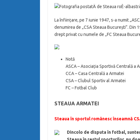
La înființare, pe 7 iunie 1947, s-a numit „A
denumirea de „CSA Steaua București”. Din 19
drept privat cu numele de „FC Steaua Bucure
Notă
ASCA – Asociația Sportivă Centrală a 
CCA – Casa Centrală a Armatei
CSA – Clubul Sportiv al Armatei
FC – Fotbal Club
STEAUA ARMATEI
Steaua în sportul românesc înseamnă CS
Dincolo de disputa în fotbal, suntem
Steaua în restul sporturilor, nu doa