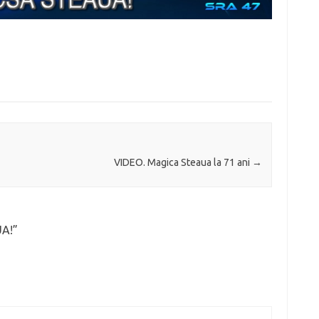
VIDEO. Magica Steaua la 71 ani
→
UA!
”