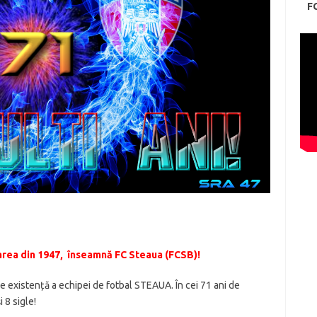
F
area din 1947, înseamnă FC Steaua (FCSB)!
de existență a echipei de fotbal STEAUA. În cei 71 ani de
 8 sigle!