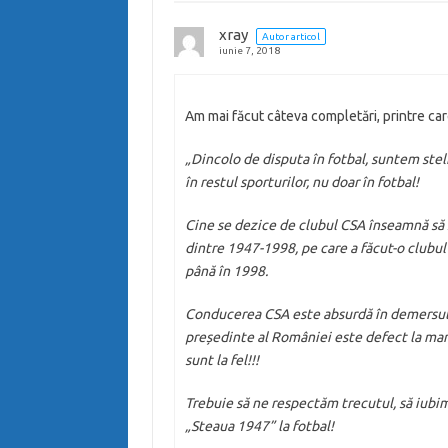
xray
Autor articol
iunie 7, 2018
Am mai făcut câteva completări, printre car
„Dincolo de disputa în fotbal, suntem steli
în restul sporturilor, nu doar în fotbal!
Cine se dezice de clubul CSA înseamnă să se
dintre 1947-1998, pe care a făcut-o clubu
până în 1998.
Conducerea CSA este absurdă în demersul ei
președinte al României este defect la man
sunt la fel!!!
Trebuie să ne respectăm trecutul, să iubim
„Steaua 1947” la fotbal!