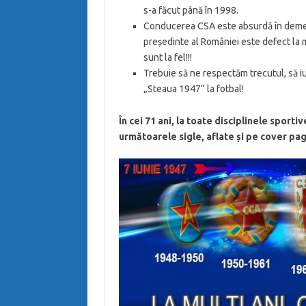
s-a făcut până în 1998.
Conducerea CSA este absurdă în demersu
președinte al României este defect la 
sunt la fel!!!
Trebuie să ne respectăm trecutul, să i
„Steaua 1947” la fotbal!
În cei 71 ani, la toate disciplinele sport
următoarele sigle, aflate și pe cover p