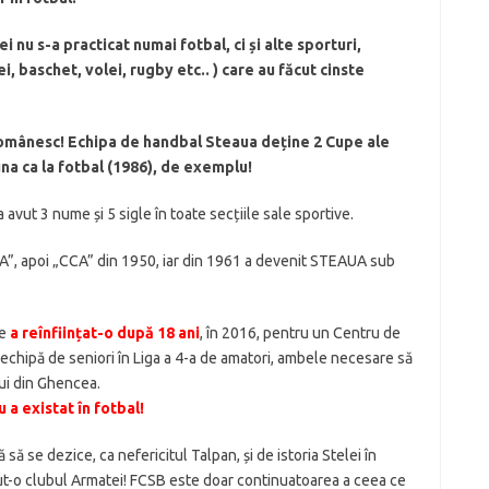
 nu s-a practicat numai fotbal, ci și alte sporturi,
, baschet, volei, rugby etc.. ) care au făcut cinste
 românesc! Echipa de handbal Steaua deține 2 Cupe ale
na ca la fotbal (1986), de exemplu!
 avut 3 nume și 5 sigle în toate secțiile sale sportive.
SCA”, apoi „CCA” din 1950, iar din 1961 a devenit STEAUA sub
re
a reînființat-o după 18 ani
, în 2016, pentru un Centru de
și o echipă de seniori în Liga a 4-a de amatori, ambele necesare să
ui din Ghencea.
a existat în fotbal!
 se dezice, ca nefericitul Talpan, și de istoria Stelei în
ut-o clubul Armatei! FCSB este doar continuatoarea a ceea ce