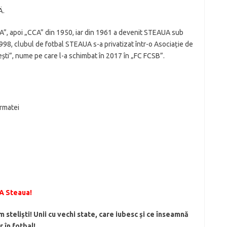
SCA”, apoi „CCA” din 1950, iar din 1961 a devenit STEAUA sub
98, clubul de fotbal STEAUA s-a privatizat într-o Asociație de
ști”, nume pe care l-a schimbat în 2017 în „FC FCSB”.
Armatei
A Steaua!
 steliști! Unii cu vechi state, care iubesc și ce înseamnă
r în fotbal!