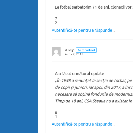
La fotbal sarbatorim 71 de ani, clonacii vor 
7
2
Autentifică-te pentru a răspunde
↓
xray
Autor articol
iunie 7, 2018
Am făcut următorul update
„
În 1998 a renunțat la secția de fotbal, pe
de copii și juniori, iar apoi, din 2017, a în
necesare să obțină fondurile de moderniza
Timp de 18 ani, CSA Steaua nu a existat în 
6
1
Autentifică-te pentru a răspunde
↓