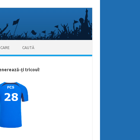
ICARE
CAUTĂ
enerează-ți tricoul
!