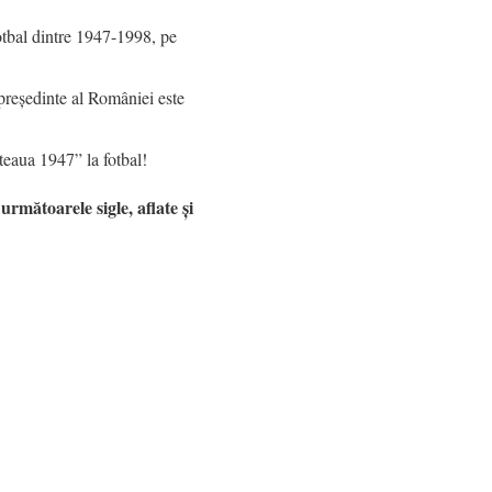
fotbal dintre 1947-1998, pe
președinte al României este
teaua 1947” la fotbal!
următoarele sigle, aflate și