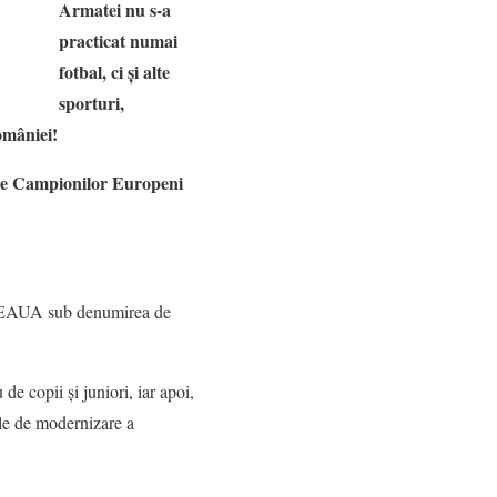
Armatei nu s-a
practicat numai
fotbal, ci și alte
sporturi,
omâniei!
ale Campionilor Europeni
 STEAUA sub denumirea de
de copii și juniori, iar apoi,
ile de modernizare a