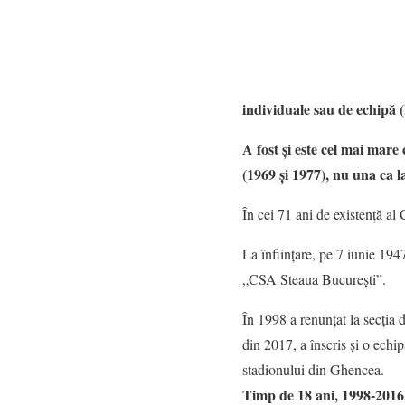
individuale sau de echipă (
A fost și este cel mai ma
(1969 și 1977), nu una ca l
În cei 71 ani de existență al 
La înființare, pe 7 iunie 
„CSA Steaua București”.
În 1998 a renunțat la secția 
din 2017, a înscris și o echi
stadionului din Ghencea.
Timp de 18 ani, 1998-2016,