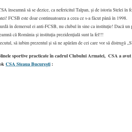
SA înseamnă să se dezice, ca nefericitul Talpan, și de istoria Stelei în 
atei! FCSB este doar continuatoarea a ceea ce s-a făcut până în 1998.
dă în demersul ei anti-FCSB, nu clubul în sine ca instituție! Dacă un 
amnă că România și instituția prezidențială sunt la fel!!!
ecutul, să iubim prezentul și să ne apărăm de cei care vor să distrugă „S
ciplinele sportive practicate în cadrul Clubului Armatei, CSA a avut 
ook
CSA Steaua București
: