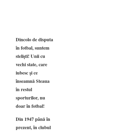
Dincolo de disputa
în fotbal, suntem
steliști! Unii cu
vechi state, care
iubesc și ce
înseamnă Steaua
în restul
sporturilor, nu
doar în fotbal!
Din 1947 până în
prezent, în clubul