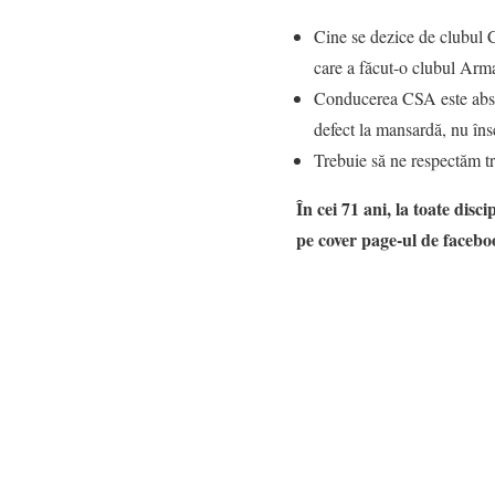
Cine se dezice de clubul C
care a făcut-o clubul Arm
Conducerea CSA este absur
defect la mansardă, nu înse
Trebuie să ne respectăm tr
În cei 71 ani, la toate dis
pe cover page-ul de faceb