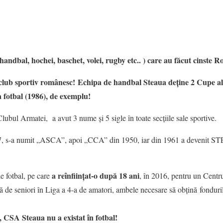
handbal, hochei, baschet, volei, rugby etc.. ) care au făcut cinste R
re club sportiv românesc! Echipa de handbal Steaua deține 2 Cupe 
a fotbal (1986), de exemplu!
Clubul Armatei, a avut 3 nume și 5 sigle în toate secțiile sale sportive.
1947, s-a numit „ASCA”, apoi „CCA” din 1950, iar din 1961 a devenit
a reînființat-o după 18 ani
de fotbal, pe care
, în 2016, pentru un Centru 
pă de seniori în Liga a 4-a de amatori, ambele necesare să obțină fondur
 CSA Steaua nu a existat în fotbal!