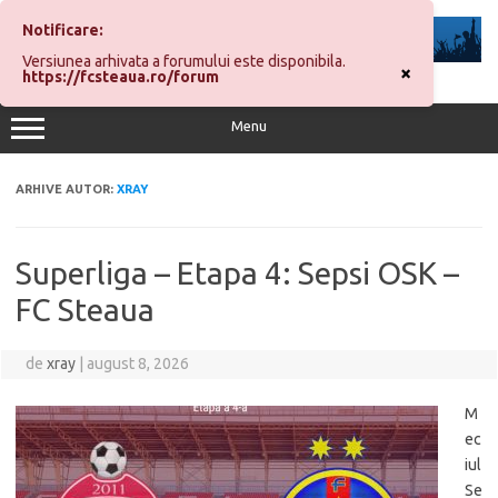
Sari
la
Notificare:
conținut
Versiunea arhivata a forumului este disponibila.
×
https://fcsteaua.ro/forum
Menu
ARHIVE AUTOR:
XRAY
Superliga – Etapa 4: Sepsi OSK –
FC Steaua
de
xray
|
august 8, 2026
M
ec
iul
Se