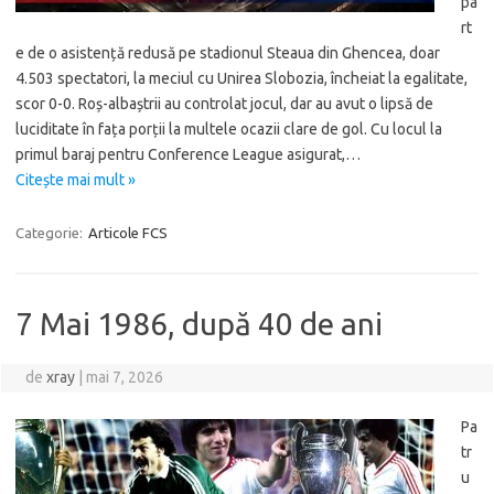
pa
rt
e de o asistență redusă pe stadionul Steaua din Ghencea, doar
4.503 spectatori, la meciul cu Unirea Slobozia, încheiat la egalitate,
scor 0-0. Roș-albaștrii au controlat jocul, dar au avut o lipsă de
luciditate în fața porții la multele ocazii clare de gol. Cu locul la
primul baraj pentru Conference League asigurat,…
Citește mai mult »
Categorie:
Articole FCS
7 Mai 1986, după 40 de ani
de
xray
|
mai 7, 2026
Pa
tr
u