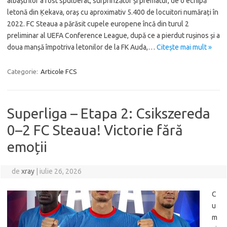
albaștrilor a fost spulberat, surprinzător și prematur, de o echipă
letonă din Ķekava, oraș cu aproximativ 5.400 de locuitori numărați în
2022. FC Steaua a părăsit cupele europene încă din turul 2
preliminar al UEFA Conference League, după ce a pierdut rușinos și a
doua manșă împotriva letonilor de la FK Auda,…
Citește mai mult »
Categorie:
Articole FCS
Superliga – Etapa 2: Csikszereda
0–2 FC Steaua! Victorie fără
emoții
de
xray
|
iulie 26, 2026
C
u
m