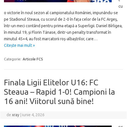
cu
o victorie în noul sezon al campionatului României, impunându-se
pe Stadionul Steaua, cu scorul de 2-0 în fața celor de la FC Argeș,
într-un meci contând pentru prima etapă a Superligii. Daniel Bîrligea,
în minutul 19, și Florin Tănase, dintr-un penalty transformat în
minutul 45+4, au fost marcatorii roș-albaștrilor, care…
Citește mai mult »
Categorie:
Articole FCS
Finala Ligii Elitelor U16: FC
Steaua – Rapid 1-0! Campioni la
16 ani! Viitorul sună bine!
de
xray
|
iunie 4, 2026