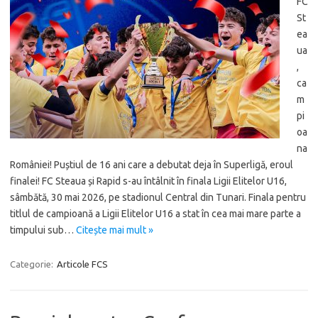
FC
St
ea
ua
,
ca
m
pi
oa
na
României! Puștiul de 16 ani care a debutat deja în Superligă, eroul
finalei! FC Steaua și Rapid s-au întâlnit în finala Ligii Elitelor U16,
sâmbătă, 30 mai 2026, pe stadionul Central din Tunari. Finala pentru
titlul de campioană a Ligii Elitelor U16 a stat în cea mai mare parte a
timpului sub…
Citește mai mult »
Categorie:
Articole FCS