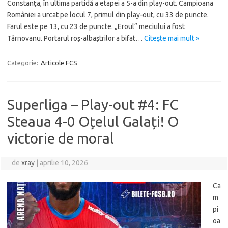
Constanţa, în ultima partidă a etapei a 5-a din play-out. Campioana
României a urcat pe locul 7, primul din play-out, cu 33 de puncte.
Farul este pe 13, cu 23 de puncte. „Eroul” meciului a fost
Târnovanu. Portarul roș-albaștrilor a bifat…
Citește mai mult »
Categorie:
Articole FCS
Superliga – Play-out #4: FC
Steaua 4-0 Oțelul Galați! O
victorie de moral
de
xray
|
aprilie 10, 2026
Ca
m
pi
oa