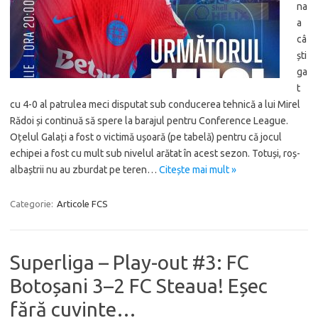
na
a
câ
ști
ga
t
cu 4-0 al patrulea meci disputat sub conducerea tehnică a lui Mirel
Rădoi și continuă să spere la barajul pentru Conference League.
Oțelul Galați a fost o victimă ușoară (pe tabelă) pentru că jocul
echipei a fost cu mult sub nivelul arătat în acest sezon. Totuși, roș-
albaștrii nu au zburdat pe teren…
Citește mai mult »
Categorie:
Articole FCS
Superliga – Play-out #3: FC
Botoșani 3–2 FC Steaua! Eșec
fără cuvinte…