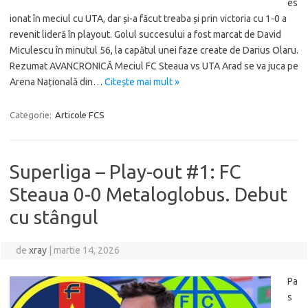
es
ionat în meciul cu UTA, dar și-a făcut treaba și prin victoria cu 1-0 a
revenit lideră în playout. Golul succesului a fost marcat de David
Miculescu în minutul 56, la capătul unei faze create de Darius Olaru.
Rezumat AVANCRONICĂ Meciul FC Steaua vs UTA Arad se va juca pe
Arena Națională din…
Citește mai mult »
Categorie:
Articole FCS
Superliga – Play-out #1: FC
Steaua 0-0 Metaloglobus. Debut
cu stângul
de
xray
|
martie 14, 2026
Pa
s