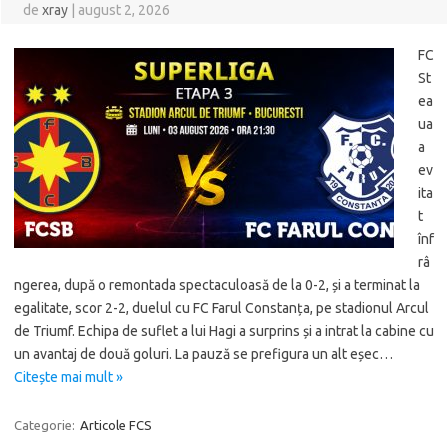
de
xray
|
august 2, 2026
FC
St
ea
ua
a
ev
ita
t
înf
râ
ngerea, după o remontada spectaculoasă de la 0-2, și a terminat la
egalitate, scor 2-2, duelul cu FC Farul Constanța, pe stadionul Arcul
de Triumf. Echipa de suflet a lui Hagi a surprins și a intrat la cabine cu
un avantaj de două goluri. La pauză se prefigura un alt eșec…
Citește mai mult »
Categorie:
Articole FCS