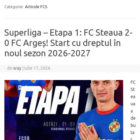
Categorie:
Articole FCS
Superliga – Etapa 1: FC Steaua 2-
0 FC Argeș! Start cu dreptul în
noul sezon 2026-2027
de
xray
|
iulie 17, 2026
FC
St
ea
ua
a
de
bu
ta
t