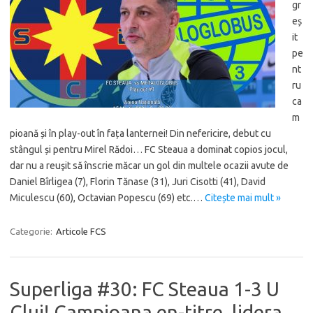
gr
eș
it
pe
nt
ru
ca
m
pioană și în play-out în fața lanternei! Din nefericire, debut cu
stângul și pentru Mirel Rădoi… FC Steaua a dominat copios jocul,
dar nu a reuşit să înscrie măcar un gol din multele ocazii avute de
Daniel Bîrligea (7), Florin Tănase (31), Juri Cisotti (41), David
Miculescu (60), Octavian Popescu (69) etc.…
Citește mai mult »
Categorie:
Articole FCS
Superliga #30: FC Steaua 1-3 U
Cluj! Campioana en-titre, lidera