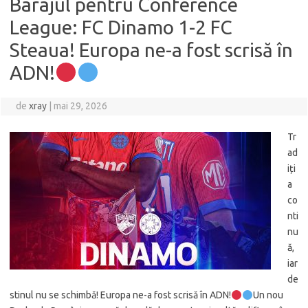
Barajul pentru Conference
League: FC Dinamo 1-2 FC
Steaua! Europa ne-a fost scrisă în
ADN!
de
xray
|
mai 29, 2026
Tr
ad
iți
a
co
nti
nu
ă,
iar
de
stinul nu se schimbă! Europa ne-a fost scrisă în ADN!
Un nou