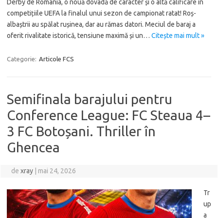
Derby de România, o nouă dovadă de caracter și o altă calificare în
competițiile UEFA la finalul unui sezon de campionat ratat! Roș-
albaștrii au spălat rușinea, dar au rămas datori. Meciul de baraj a
oferit rivalitate istorică, tensiune maximă și un…
Citește mai mult »
Categorie:
Articole FCS
Semifinala barajului pentru
Conference League: FC Steaua 4–
3 FC Botoșani. Thriller în
Ghencea
de
xray
|
mai 24, 2026
Tr
up
a