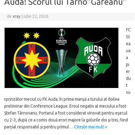
Auda! Scorul lui Târno”Găfeanu”
de
xray
|
iulie 22, 2026
FC
St
ea
ua
a
pi
er
du
t
su
rprinzător meciul cu FK Auda, în prima manşă a turului al doilea
preliminar din Conference League. Eroul negativ al meciului a fost
Ștefan Târnovanu. Portarul a fost considerat vinovat pentru eșecul
cu 2-3, după ce a comis două erori majore la golurile doi și trei, fiind
parțial responsabil și pentru primul…
Citește mai mult »