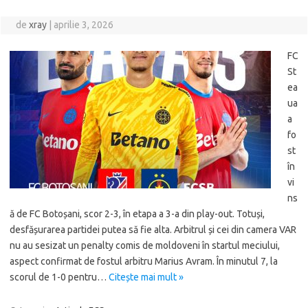
de
xray
|
aprilie 3, 2026
FC
St
ea
ua
a
fo
st
în
vi
ns
ă de FC Botoșani, scor 2-3, în etapa a 3-a din play-out. Totuși,
desfășurarea partidei putea să fie alta. Arbitrul și cei din camera VAR
nu au sesizat un penalty comis de moldoveni în startul meciului,
aspect confirmat de fostul arbitru Marius Avram. În minutul 7, la
scorul de 1-0 pentru…
Citește mai mult »