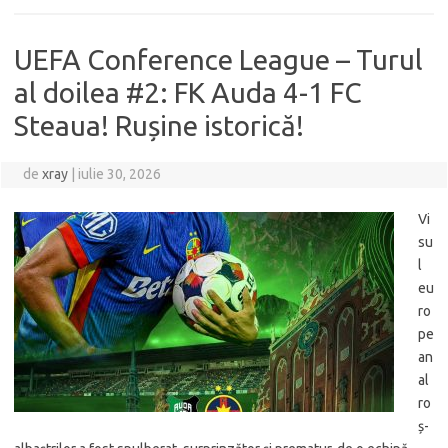
UEFA Conference League – Turul
al doilea #2: FK Auda 4-1 FC
Steaua! Rușine istorică!
de
xray
|
iulie 30, 2026
Vi
su
l
eu
ro
pe
an
al
ro
ș-