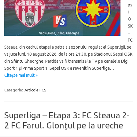
ps
i
O
SK
–
FC
Steaua, din cadrul etapei a patra a sezonului regulat al Superligii, se
va juca luni, 10 august 2026, de la ora 21:30, pe Stadionul Sepsi OSK
din Sfântu Gheorghe. Partida va fi transmisă la TV pe canalele Digi
Sport 1 și Prima Sport 1. Sepsi OSK a revenit în Superliga…
Citește mai mult »
Categorie:
Articole FCS
Superliga – Etapa 3: FC Steaua 2-
2 FC Farul. Glonțul pe la ureche