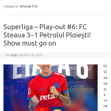
Categorie:
Articole FCS
Superliga – Play-out #6: FC
Steaua 3–1 Petrolul Ploiești!
Show must go on
de
xray
|
aprilie 24, 2026
FC
St
ea
ua
și-
a
co
nti