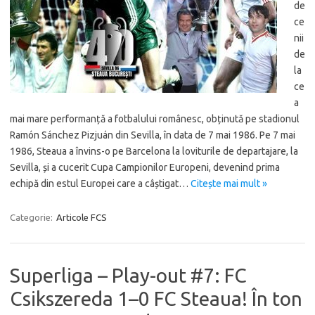
de
ce
nii
de
la
ce
a
mai mare performanță a fotbalului românesc, obținută pe stadionul
Ramón Sánchez Pizjuán din Sevilla, în data de 7 mai 1986. Pe 7 mai
1986, Steaua a învins-o pe Barcelona la loviturile de departajare, la
Sevilla, și a cucerit Cupa Campionilor Europeni, devenind prima
echipă din estul Europei care a câștigat…
Citește mai mult »
Categorie:
Articole FCS
Superliga – Play-out #7: FC
Csikszereda 1–0 FC Steaua! În ton