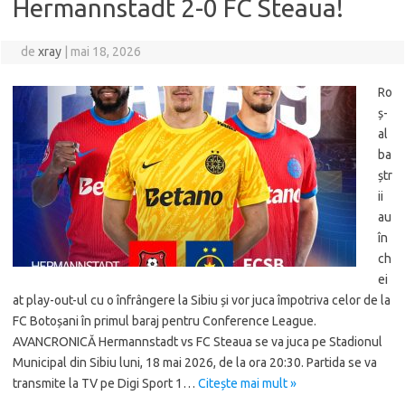
Hermannstadt 2-0 FC Steaua!
de
xray
|
mai 18, 2026
Ro
ș-
al
ba
ștr
ii
au
în
ch
ei
at play-out-ul cu o înfrângere la Sibiu și vor juca împotriva celor de la
FC Botoșani în primul baraj pentru Conference League.
AVANCRONICĂ Hermannstadt vs FC Steaua se va juca pe Stadionul
Municipal din Sibiu luni, 18 mai 2026, de la ora 20:30. Partida se va
transmite la TV pe Digi Sport 1…
Citește mai mult »