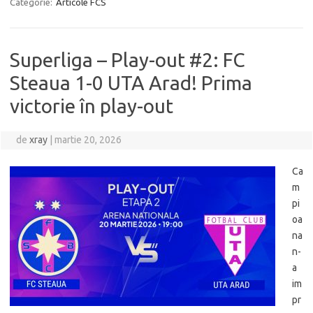
Categorie:
Articole FCS
Superliga – Play-out #2: FC
Steaua 1-0 UTA Arad! Prima
victorie în play-out
de
xray
|
martie 20, 2026
Ca
m
pi
oa
na
n-
a
im
pr