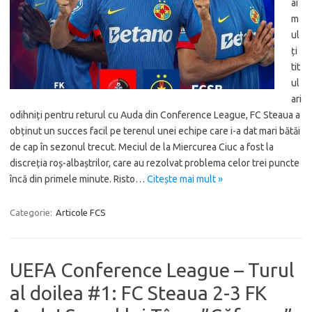
ai
m
ul
ți
tit
ul
ari
odihniți pentru returul cu Auda din Conference League, FC Steaua a
obținut un succes facil pe terenul unei echipe care i-a dat mari bătăi
de cap în sezonul trecut. Meciul de la Miercurea Ciuc a fost la
discreția roș-albaștrilor, care au rezolvat problema celor trei puncte
încă din primele minute. Risto…
Citește mai mult »
Categorie:
Articole FCS
UEFA Conference League – Turul
al doilea #1: FC Steaua 2-3 FK