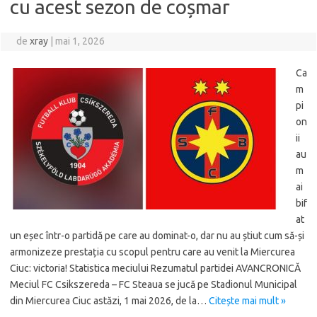
cu acest sezon de coșmar
de
xray
|
mai 1, 2026
Ca
m
pi
on
ii
au
m
ai
bif
at
un eșec într-o partidă pe care au dominat-o, dar nu au știut cum să-și
armonizeze prestația cu scopul pentru care au venit la Miercurea
Ciuc: victoria! Statistica meciului Rezumatul partidei AVANCRONICĂ
Meciul FC Csikszereda – FC Steaua se jucă pe Stadionul Municipal
din Miercurea Ciuc astăzi, 1 mai 2026, de la…
Citește mai mult »