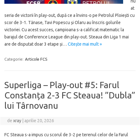
nu
at
seria de victorii în play-out, după ce a învins-o pe Petrolul Ploiești cu
scor de 3-1. Tănase, Tavi Popescu și Olaru au înscris golurile
victoriei. Cu acest succes, campioana s-a calificat matematic la
barajul de Conference League din play-out. Steaua din Liga 1 mai
are de disputat doar 3 etape și…
Citește mai mult »
Categorie:
Articole FCS
Superliga – Play-out #5: Farul
Constanța 2-3 FC Steaua! ”Dubla”
lui Târnovanu
de
xray
|
aprilie 20, 2026
FC Steaua s-a impus cu scorul de 3-2 pe terenul celor de la Farul