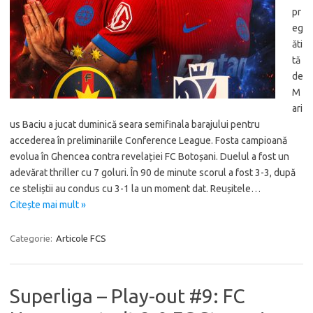
pr
eg
ăti
tă
de
M
ari
us Baciu a jucat duminică seara semifinala barajului pentru
accederea în preliminariile Conference League. Fosta campioană
evolua în Ghencea contra revelației FC Botoșani. Duelul a fost un
adevărat thriller cu 7 goluri. În 90 de minute scorul a fost 3-3, după
ce steliștii au condus cu 3-1 la un moment dat. Reușitele…
Citește mai mult »
Categorie:
Articole FCS
Superliga – Play-out #9: FC