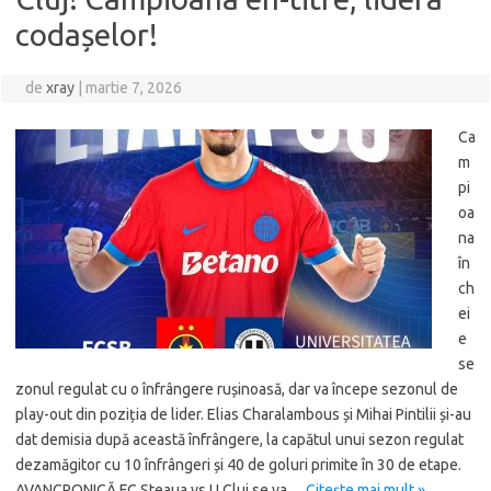
codașelor!
de
xray
|
martie 7, 2026
Ca
m
pi
oa
na
în
ch
ei
e
se
zonul regulat cu o înfrângere rușinoasă, dar va începe sezonul de
play-out din poziția de lider. Elias Charalambous și Mihai Pintilii și-au
dat demisia după această înfrângere, la capătul unui sezon regulat
dezamăgitor cu 10 înfrângeri și 40 de goluri primite în 30 de etape.
AVANCRONICĂ FC Steaua vs U Cluj se va…
Citește mai mult »