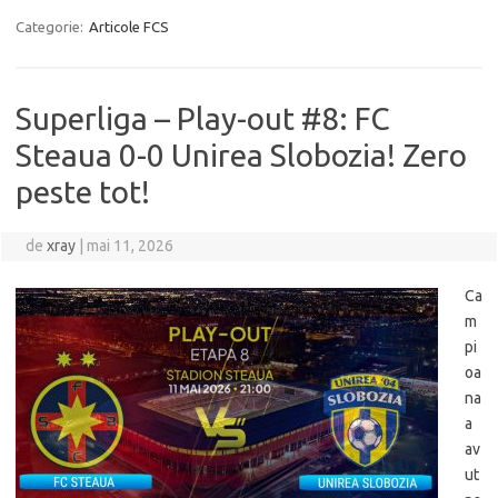
Categorie:
Articole FCS
Superliga – Play-out #8: FC
Steaua 0-0 Unirea Slobozia! Zero
peste tot!
de
xray
|
mai 11, 2026
Ca
m
pi
oa
na
a
av
ut