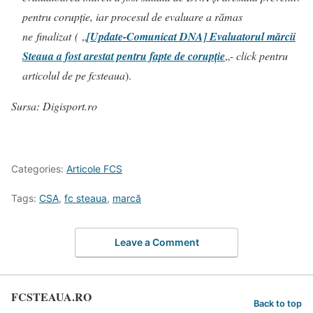
pentru corupție, iar procesul de evaluare a rămas
ne finalizat (
„
[Update-Comunicat DNA] Evaluatorul mărcii
Steaua a fost arestat pentru fapte de corupţie
„-
click pentru
articolul de pe fcsteaua
).
Sursa: Digisport.ro
Categories:
Articole FCS
Tags:
CSA
,
fc steaua
,
marcă
Leave a Comment
FCSTEAUA.RO
Back to top