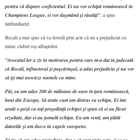
pentru că dispare coeficientul. Ei nu vor echipă românească în
Champions League, ei vor dușmănii și răutăți”
, a spus
latifundiarul.
Becali a mai spus că va dovedi prin acte că nu a prejudiciat cu
nimic clubul roș-albaștrilor.
”Avocatul lor a zis în motivarea pentru care m-a dat în judecată
că Becali, infractorul și pușcăriașul, a adus prejudiciu și nu vor
să își mai asocieze numele cu mine.
Păi, eu am adus 200 de milioane de euro în țara românească,
bani din Europa. Să arate cum am distrus eu echipa. Ei îmi
arată o poză cu toți președinții echipei și spun că ei au făcut
rezultate, dar ei au jumulit echipa. Eu am venit, am plătit
datoriile și am dus-o în cupele europene.