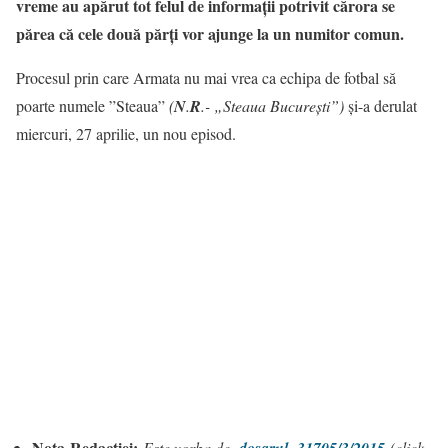
vreme au apărut tot felul de informații potrivit cărora se
părea că cele două părți vor ajunge la un numitor comun.
Procesul prin care Armata nu mai vrea ca echipa de fotbal să
poarte numele ”Steaua”
(
N
.
R
.- „Steaua București”)
și-a derulat
miercuri, 27 aprilie, un nou episod.
Nota
Redacției:
Este vorba de
(click