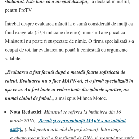
stadionul. Este bine că a început discuţia
„
, a declarat ministrul,
pentru ProTV.
Întrebat despre evaluarea mărcii la o sumă considerată de mulţi ca
fiind exagerată (57,3 milioane de euro), ministrul a explicat că
Ministerul nu poate fi suspectate de nimic. O firmă specializată s-a
ocupat de tot, iar evaluarea nu poată fi contestată cu argumente
valabile.
„
Evaluarea a fost făcută după o metodă foarte sofisticată de
calcul. Evaluarea nu o face MAPN-ul, ci o firmă specializată în
aşa ceva. Au fost luate în vedere toate disciplinele sportive, nu
numai clubul de fotbal
„
, a mai spus Mihnea Motoc.
Nota
Redacției
:
Ministrul se referea la întâlnirea din 16
martie 2016,
„
Becali şi reprezentanţii MApN s-au întâlnit
astăzi
„
(click pentru articolul de pe fcsteaua).
Între timp,
evaluatoarea mărcii a fost săltată de DNA și arestată preventiv