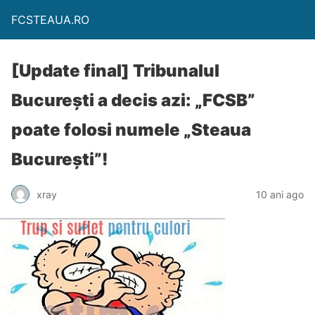
FCSTEAUA.RO
[Update final] Tribunalul
Bucureşti a decis azi: „FCSB”
poate folosi numele „Steaua
Bucureşti”!
xray
10 ani ago