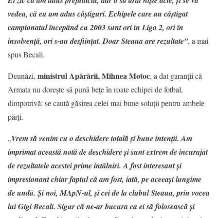
Ei zic că am adus prejudiciu, dar o să arat niște acte, și se va
vedea, că eu am adus câștiguri. Echipele care au câștigat
campionatul începând cu 2003 sunt ori în Liga 2, ori în
insolvență, ori s-au desființat. Doar Steaua are rezultate”
, a mai
spus Becali.
ministrul Apărării, Mihnea Motoc
Deunăzi,
, a dat garanţii că
Armata nu doreşte să pună beţe în roate echipei de fotbal,
dimpotrivă: se caută găsirea celei mai bune soluţii pentru ambele
părţi.
„
Vrem să venim cu o deschidere totală şi bune intenţii. Am
imprimat această notă de deschidere şi sunt extrem de încurajat
de rezultatele acestei prime intâlniri. A fost interesant şi
impresionant chiar faptul că am fost, iată, pe aceeaşi lungime
de undă. Şi noi, MApN-ul, şi cei de la clubul Steaua, prin vocea
lui Gigi Becali. Sigur că ne-ar bucura ca ei să folosească şi