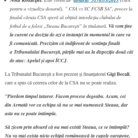
dosarul 31705/3/2015
pentru a vizualiza dosarul), ” CSA vs SC FCSB SA”, proces la
finalul căruia CSA speră să obţină interdicţia clubului de
fotbal de a folosi „Steaua București” în titulatură.
Vă vom ține
la curent cu decizia de azi a instanței în momentul în care va
fi comunicată. Precizăm că
indiferent de sentința finală
a Tribunalului București, părțile mai au la dispoziție două căi
de atac: Apelul și apoi ÎCCJ
.
Gigi Becali
La Tribunalul București a fost prezent și finanțatorul
,
care a spus că cererea celor de la CSA nu se poate realiza.
”Pierdem timpul tuturor. Facem procese degeaba. Acum, cei
din Armată vor ca echipa să nu se mai numească Steaua, dar
asta nu se poate întâmpla.
Să zicem prin absurd că nu mai există Steaua, ce se întâmplă?
Nu va mai exista nicio echipă românească în cupele europene,