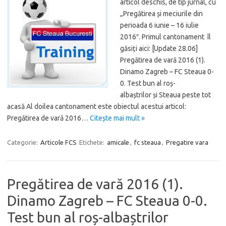
articol deschis, de tip jurnal, cu
„Pregătirea și meciurile din
perioada 6 iunie – 16 iulie
2016″. Primul cantonament îl
găsiți aici: [Update 28.06]
Pregătirea de vară 2016 (1).
Dinamo Zagreb – FC Steaua 0-
0. Test bun al roș-
albaștrilor și Steaua peste tot
acasă Al doilea cantonament este obiectul acestui articol:
Pregătirea de vară 2016…
Citește mai mult »
Categorie:
Articole FCS
Etichete:
amicale
,
fc steaua
,
Pregatire vara
Pregătirea de vară 2016 (1).
Dinamo Zagreb – FC Steaua 0-0.
Test bun al roș-albaștrilor