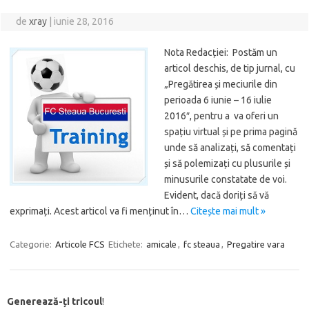
de
xray
|
iunie 28, 2016
Nota Redacției: Postăm un
articol deschis, de tip jurnal, cu
„Pregătirea și meciurile din
perioada 6 iunie – 16 iulie
2016″, pentru a va oferi un
spațiu virtual și pe prima pagină
unde să analizați, să comentați
și să polemizați cu plusurile și
minusurile constatate de voi.
Evident, dacă doriți să vă
exprimați. Acest articol va fi menținut în…
Citește mai mult »
Categorie:
Articole FCS
Etichete:
amicale
,
fc steaua
,
Pregatire vara
Generează-ți tricoul
!