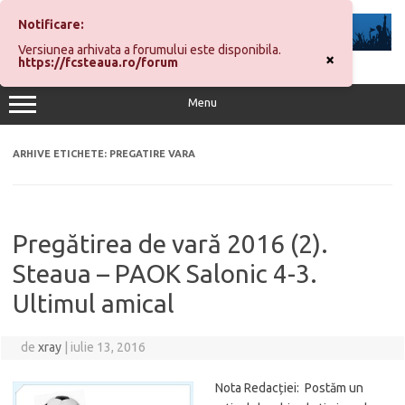
Sari
la
Notificare:
conținut
Versiunea arhivata a forumului este disponibila.
×
https://fcsteaua.ro/forum
Menu
ARHIVE ETICHETE:
PREGATIRE VARA
Pregătirea de vară 2016 (2).
Steaua – PAOK Salonic 4-3.
Ultimul amical
de
xray
|
iulie 13, 2016
Nota Redacției: Postăm un