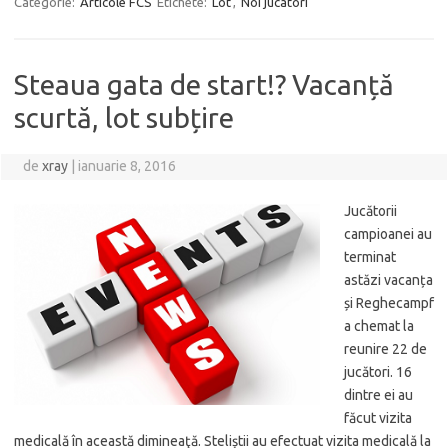
Categorie:
Articole FCS
Etichete:
Lot
,
Noi jucatori
Steaua gata de start!? Vacanță
scurtă, lot subțire
de
xray
|
ianuarie 8, 2016
Jucătorii
campioanei au
terminat
astăzi vacanța
și Reghecampf
a chemat la
reunire 22 de
jucători. 16
dintre ei au
făcut vizita
medicală în această dimineaţă. Steliștii au efectuat vizita medicală la