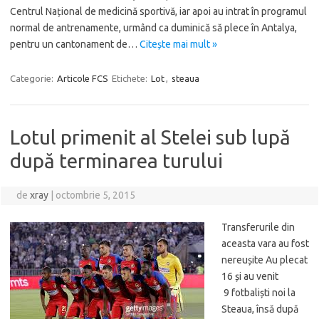
Centrul Național de medicină sportivă, iar apoi au intrat în programul
normal de antrenamente, urmând ca duminică să plece în Antalya,
pentru un cantonament de…
Citește mai mult »
Categorie:
Articole FCS
Etichete:
Lot
,
steaua
Lotul primenit al Stelei sub lupă
după terminarea turului
de
xray
|
octombrie 5, 2015
Transferurile din
aceasta vara au fost
nereușite Au plecat
16 și au venit
9 fotbaliști noi la
Steaua, însă după