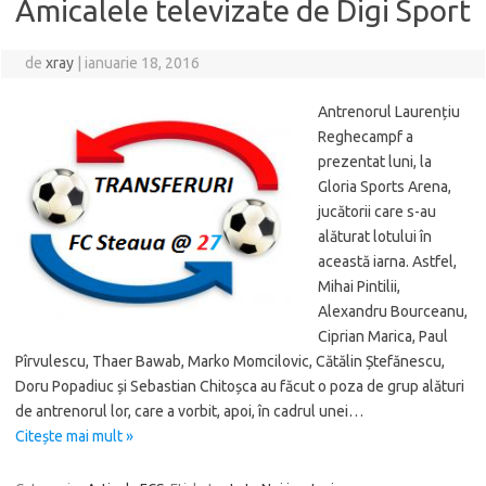
Amicalele televizate de Digi Sport
de
xray
|
ianuarie 18, 2016
Antrenorul Laurențiu
Reghecampf a
prezentat luni, la
Gloria Sports Arena,
jucătorii care s-au
alăturat lotului în
această iarna. Astfel,
Mihai Pintilii,
Alexandru Bourceanu,
Ciprian Marica, Paul
Pîrvulescu, Thaer Bawab, Marko Momcilovic, Cătălin Ștefănescu,
Doru Popadiuc și Sebastian Chitoșca au făcut o poza de grup alături
de antrenorul lor, care a vorbit, apoi, în cadrul unei…
Citește mai mult »