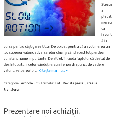
Steaua
a
plecat
mereu
ca
favorit
ă în
cursa pentru câștigarea titlui. De obicei, pentru că a avut mereu un
lot superior valoric adversarelor chiar și când acest lot pierdea
constant nume importante. De altfel, în ciuda faptului că destul de
des înlocuitorii celor vânduți erau inferiori din punct de vedere
valoric, valoarea lor…
Citește mai mult »
Categorie:
Articole FCS
Etichete:
Lot
,
Revista presei
,
steaua
,
transferuri
Prezentare noi achiziții.