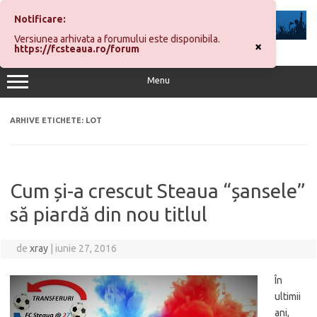
Sari
la
Notificare:
conținut
Versiunea arhivata a forumului este disponibila.
×
https://fcsteaua.ro/forum
Menu
ARHIVE ETICHETE:
LOT
Cum și-a crescut Steaua “șansele”
să piardă din nou titlul
de
xray
|
iunie 27, 2016
În
ultimii
ani,