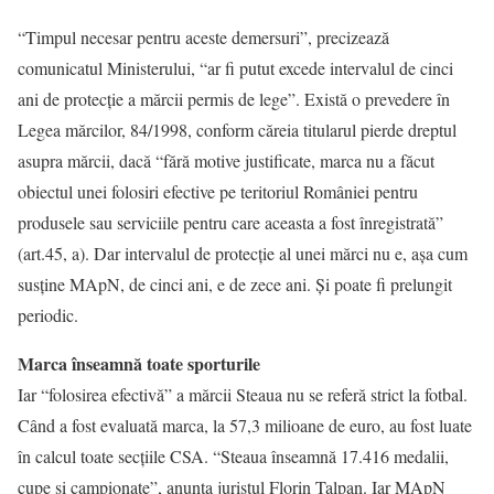
“Timpul necesar pentru aceste demersuri”, precizează
comunicatul Ministerului, “ar fi putut excede intervalul de cinci
ani de protecţie a mărcii permis de lege”. Există o prevedere în
Legea mărcilor, 84/1998, conform căreia titularul pierde dreptul
asupra mărcii, dacă “fără motive justificate, marca nu a făcut
obiectul unei folosiri efective pe teritoriul României pentru
produsele sau serviciile pentru care aceasta a fost înregistrată”
(art.45, a). Dar intervalul de protecţie al unei mărci nu e, așa cum
susţine MApN, de cinci ani, e de zece ani. Și poate fi prelungit
periodic.
Marca înseamnă toate sporturile
Iar “folosirea efectivă” a mărcii Steaua nu se referă strict la fotbal.
Când a fost evaluată marca, la 57,3 milioane de euro, au fost luate
în calcul toate secţiile CSA. “Steaua înseamnă 17.416 medalii,
cupe și campionate”, anunţa juristul Florin Talpan. Iar MApN