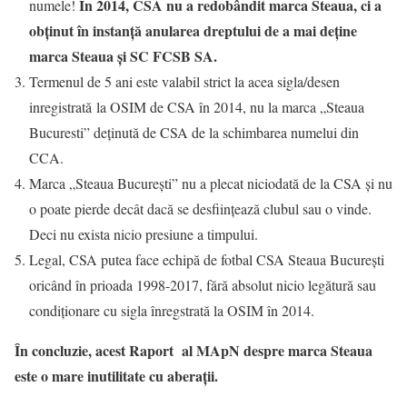
În 2014, CSA nu a redobândit marca Steaua, ci a
numele!
obținut în instanță anularea dreptului de a mai deține
marca Steaua și SC FCSB SA.
Termenul de 5 ani este valabil strict la acea sigla/desen
inregistrată la OSIM de CSA în 2014, nu la marca „Steaua
Bucuresti” deținută de CSA de la schimbarea numelui din
CCA.
Marca „Steaua București” nu a plecat niciodată de la CSA și nu
o poate pierde decât dacă se desființează clubul sau o vinde.
Deci nu exista nicio presiune a timpului.
Legal, CSA putea face echipă de fotbal CSA Steaua București
oricând în prioada 1998-2017, fără absolut nicio legătură sau
condiționare cu sigla înregstrată la OSIM în 2014.
În concluzie, acest Raport al MApN despre marca Steaua
este o mare inutilitate cu aberații.