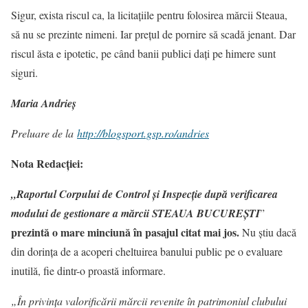
Sigur, exista riscul ca, la licitaţiile pentru folosirea mărcii Steaua,
să nu se prezinte nimeni. Iar preţul de pornire să scadă jenant. Dar
riscul ăsta e ipotetic, pe când banii publici daţi pe himere sunt
siguri.
Maria Andrieș
Preluare de la
http://blogsport.gsp.ro/andries
Nota
Redacției:
„Raportul Corpului de Control și Inspecție după verificarea
modului de gestionare a mărcii STEAUA BUCUREȘTI
”
prezintă o mare minciună în pasajul citat mai jos
.
Nu știu dacă
din dorința de a acoperi cheltuirea banului public pe o evaluare
inutilă, fie dintr-o proastă informare.
„În privința valorificării mărcii revenite în patrimoniul clubului