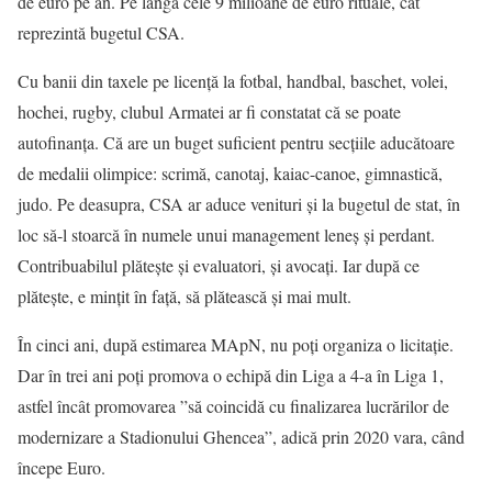
de euro pe an. Pe lângă cele 9 milioane de euro rituale, cât
reprezintă bugetul CSA.
Cu banii din taxele pe licenţă la fotbal, handbal, baschet, volei,
hochei, rugby, clubul Armatei ar fi constatat că se poate
autofinanţa. Că are un buget suficient pentru secţiile aducătoare
de medalii olimpice: scrimă, canotaj, kaiac-canoe, gimnastică,
judo. Pe deasupra, CSA ar aduce venituri și la bugetul de stat, în
loc să-l stoarcă în numele unui management leneș și perdant.
Contribuabilul plătește și evaluatori, și avocaţi. Iar după ce
plătește, e minţit în faţă, să plătească și mai mult.
În cinci ani, după estimarea MApN, nu poţi organiza o licitaţie.
Dar în trei ani poţi promova o echipă din Liga a 4-a în Liga 1,
astfel încât promovarea ”să coincidă cu finalizarea lucrărilor de
modernizare a Stadionului Ghencea”, adică prin 2020 vara, când
începe Euro.