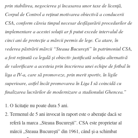
prin stabilirea, negocierea și încasarea unor taxe de licență,
Corpul de Control a reținut motivarea obiectivă a conducerii
CSA, conform căreia timpul necesar desfășurării procedurilor de
implementare a acestei soluții ar fi putut excede intervalul de
cinci ani de protecție a mărcii permis de lege. Ca atare, în
vederea păstrării mărcii “Steaua București” în patrimoniul CSA,
a fost reținută ca legală și obiectiv justificată soluția alternativă
de valorificare a acesteia prin înscrierea unei echipe de fotbal în
liga a IV-a, care să promoveze, prin merit sportiv, în ligile
superioare, astfel încât promovarea în Liga I să coincidă cu
finalizarea lucrărilor de modernizare a stadionului Ghencea.”
O licitație nu poate dura 5 ani.
Termenul de 5 ani invocat în raport este o aberație dacă se
referă la marca „Steaua București”. CSA este proprietar al
mărcii „Steaua București” din 1961, când și-a schimbat