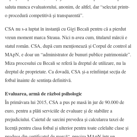
saluta munca evaluatorului, anonim, de altfel, dar “selectat printr-
o procedură competitivă și transparentă”.
CSA nu s-a luptat în instanţă cu Gigi Becali pentru că a pierdut
vreun moment marca Steaua. Nici n-avea cum, titularul mărcii e
statul român. CSA, după cum menţionează și Corpul de control al
MApN, e doar un “administrator de bunuri publice patrimoniale”.
Miza procesului cu Becali se referă la dreptul de utilizare, nu la
dreptul de proprietate. Ca dovadă, CSA și-a reînfiinţat secţia de
fotbal înainte de sentinţa definitivă.
Evaluarea, armă de război psihologic
În primăvara lui 2015, CSA a pus pe masă în jur de 90.000 de
euro, pentru a plăti serviciile de evaluare și de stabilire a
prejudiciului. Caietul de sarcini prevedea și calcularea taxei de
licenţă pentru clasa fotbal și ulterior pentru toate celelalte clase și
produse din certificatul de marcă“, preciza MApN într-un