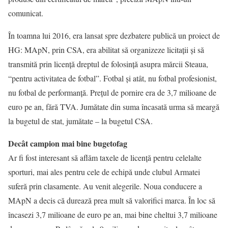
comunicat.
În toamna lui 2016, era lansat spre dezbatere publică un proiect de
HG: MApN, prin CSA, era abilitat să organizeze licitaţii și să
transmită prin licenţă dreptul de folosinţă asupra mărcii Steaua,
“pentru activitatea de fotbal”. Fotbal și atât, nu fotbal profesionist,
nu fotbal de performanţă. Preţul de pornire era de 3,7 milioane de
euro pe an, fără TVA. Jumătate din suma încasată urma să meargă
la bugetul de stat, jumătate – la bugetul CSA.
Decât campion mai bine bugetofag
Ar fi fost interesant să aflăm taxele de licenţă pentru celelalte
sporturi, mai ales pentru cele de echipă unde clubul Armatei
suferă prin clasamente. Au venit alegerile. Noua conducere a
MApN a decis că durează prea mult să valorifici marca. În loc să
încasezi 3,7 milioane de euro pe an, mai bine cheltui 3,7 milioane