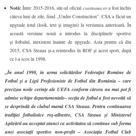
Notă:
Între 2015-2016, site-ul oficial
csasteaua.ro
a fost închis
câteva luni de zile, fiind „Under Construction”. CSA a făcut un
upgrade total (look, text și imagini) la versiunea anterioară. În
această versiune nouă a introdus la disciplinele sportive
și fotbalul, inexistent înainte de upgrade. Asta pentru că din
2015, CSA Steaua și-a reintroďus în ROF și acest sport, după
ce l-a scos în 1998.
„În anul 1998,
în urma solicitărilor Federației Române de
Fotbal și a Ligii Profesioniste de Fotbal din România – care
precizau noile cerințe ale UEFA conform cărora nu mai pot fi
admise echipe departamentale
–
secția de fotbal a fost nevoită să
se desprindă de clubul mamă CSA Steaua
. Pentru continuarea
tradiției fotbalistice roș-albastre, CSA Steaua și Ministerul
Apărării au acceptat atunci ca activitatea să continue sub forma
unei asociații sportive non-profit – Asociația Fotbal Club