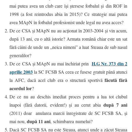
mai putea avea un club care își ștersese fotbalul și din ROF în
1998 (a fost reintrodus abia în 2015)? Ce strategie mai putea
avea MApN în fotbalul profesionist unde legal nu avea acces?
De ce CSA și MApN nu au acționat în 2003-2004 și vin acum,
după 13 ani, cu o altă istorie? Armata română chiar este un sat
fără câini de unde un „neica nimeni” a luat Steaua de sub nasul
generalilor?
H.G Nr. 373 din 2
De ce CSA și MApN au mai închiriat prin
aprilie 2003
la SC FCSB SA ceea ce fusese gratuit până atunci
făcută fără
la AFC, dacă acel club era o structură sportivă
acordul lor
?
De ce nu au deschis imediat proces pentru a lua tot clubul
după 7 ani
înapoi (fără datorii, evident!) și au cerut abia
(2011) doar anularea marcii înregistrate de SC FCSB SA, și
după 11 ani
mai nou,
, schimbarea numelui?
Dacă SC FCSB SA nu este Steaua, atunci unde a zăcut Steaua