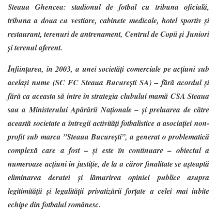
Steaua Ghencea: stadionul de fotbal cu tribuna oficială,
tribuna a doua cu vestiare, cabinete medicale, hotel sportiv și
restaurant, terenuri de antrenament, Centrul de Copii și Juniori
și terenul aferent.
Înființarea, în 2003, a unei societăți comerciale pe acțiuni sub
același nume (SC FC Steaua București SA) –
fără acordul și
fără ca aceasta să intre în strategia clubului mamă CSA Steaua
sau a Ministerului Apărării Naționale
– și preluarea de către
această societate a întregii activități fotbalistice a asociației non-
profit sub marca ”Steaua București”, a generat o problematică
complexă care a fost – și este în continuare – obiectul a
numeroase acțiuni în justiție, de la a căror finalitate se așteaptă
eliminarea derutei și lămurirea opiniei publice asupra
legitimității și legalității privatizării forțate a celei mai iubite
echipe din fotbalul românesc.