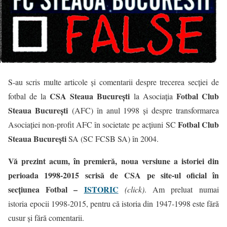
S-au scris multe articole și comentarii despre trecerea secției de
CSA Steaua București
Fotbal Club
fotbal de la
la Asociația
Steaua București
(AFC) în anul 1998 și despre transformarea
Fotbal Club
Asociației non-profit AFC în societate pe acțiuni SC
Steaua București
SA (SC FCSB SA) în 2004.
Vă prezint acum, în premieră, noua versiune a istoriei din
perioada 1998-2015 scrisă de CSA pe site-ul oficial în
secțiunea Fotbal –
ISTORIC
(click)
. Am preluat numai
istoria epocii 1998-2015, pentru că istoria din 1947-1998 este fără
cusur și fără comentarii.