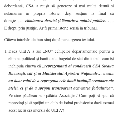
debordantă, CSA a reușit să genereze și mai multă derută și
nelămurire în propria istorie, deși susține la final că
dorește
„…
eliminarea derutei și lămurirea opiniei publice… „
.
E drept, prin justiție. Ar fi prima istorie scrisă în tribunal.
Câteva întrebări de bun-simț după parcurgerea textului.
Dacă UEFA a zis „NU” echipelor departamentale pentru a
elimina politicul și banii de la bugetul de stat din fotbal, cum își
inchipuia cineva că
„reprezentanți ai conducerii CSA Steaua
București, cât și ai Ministerului Apărării Naționale… aveau
nu doar rolul de a reprezenta cele două instituții creatoare ale
Stelei, ci și de a sprijini transparent activitatea fotbalistică”
.
Pe cine păcăleau sub pălăria Asociației? Cum poți să spui că
reprezinți și să sprijini un club de fotbal profesionist dacă tocmai
acest lucru era interzis de UEFA?