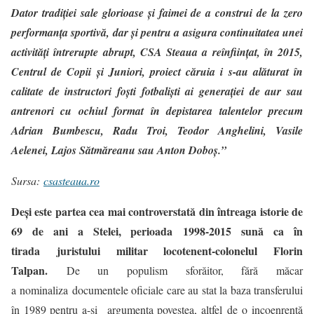
Dator tradiției sale glorioase și faimei de a construi de la zero
performanța sportivă, dar și pentru a asigura continuitatea unei
activități întrerupte abrupt, CSA Steaua a reînființat, în 2015,
Centrul de Copii și Juniori, proiect căruia i s-au alăturat în
calitate de instructori foști fotbaliști ai generației de aur sau
antrenori cu ochiul format în depistarea talentelor precum
Adrian Bumbescu, Radu Troi, Teodor Anghelini, Vasile
Aelenei, Lajos Sătmăreanu sau Anton Doboș.”
Sursa:
csasteaua.ro
Deși este partea cea mai controverstată din întreaga istorie de
69 de ani a Stelei, perioada 1998-2015 sună ca în
tirada juristului militar locotenent-colonelul Florin
Talpan.
De un populism sforăitor, fără măcar
a nominaliza documentele oficiale care au stat la baza transferului
în 1989 pentru a-și argumenta povestea, altfel de o incoenrență