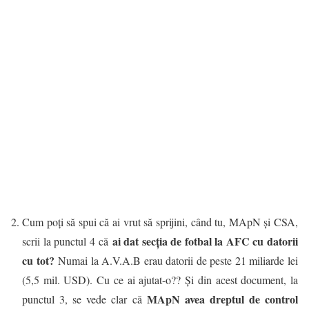
Cum poți să spui că ai vrut să sprijini, când tu, MApN și CSA,
ai dat secția de fotbal la AFC cu datorii
scrii la punctul 4 că
cu tot?
Numai la A.V.A.B erau datorii de peste 21 miliarde lei
(5,5 mil. USD). Cu ce ai ajutat-o?? Și din acest document, la
MApN avea dreptul de control
punctul 3, se vede clar că