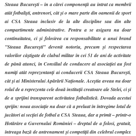
Steaua București – în a cărei componență au intrat ca membrii
atât fotbaliști, antrenori, cât și o mare parte din oamenii de sport
ai CSA Steaua inclusiv de la alte discipline sau din alte
compartimente administrative. Pentru a se asigura nu doar
continuitatea, ci și folosirea cu responsabilitate a unui brand
”Steaua București” devenit notoriu, precum și respectarea
valorilor câștigate de clubul militar în cei 51 de ani de activitate
de până atunci,
în Consiliul de conducere al asociației au fost
numiți atât reprezentanți ai conducerii CSA Steaua București,
cât și ai Ministerului Apărării Naționale
. Aceștia aveau nu doar
rolul de a reprezenta cele două instituții creatoare ale Stelei, ci și
de a sprijini transparent activitatea fotbalistică. Dovada acestui
sprijin: noua asociație nu doar că a preluat în întregime lotul de
jucători ai secției de fotbal a CSA Steaua, dar a primit – printr-o
Hotărâre a Guvernului României – dreptul de a folosi, gratuit,
întreaga bază de antrenament și competiții din celebrul complex