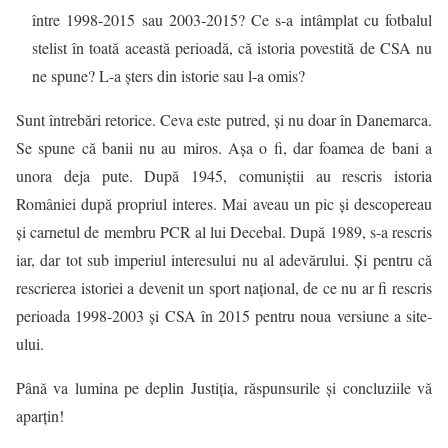
între 1998-2015 sau 2003-2015? Ce s-a intâmplat cu fotbalul
stelist în toată această perioadă, că istoria povestită de CSA nu
ne spune? L-a șters din istorie sau l-a omis?
Sunt întrebări retorice. Ceva este putred, și nu doar în Danemarca.
Se spune că banii nu au miros. Așa o fi, dar foamea de bani a
unora deja pute. După 1945, comuniștii au rescris istoria
României după propriul interes. Mai aveau un pic și descopereau
și carnetul de membru PCR al lui Decebal. După 1989, s-a rescris
iar, dar tot sub imperiul interesului nu al adevărului. Și pentru că
rescrierea istoriei a devenit un sport național, de ce nu ar fi rescris
perioada 1998-2003 și CSA în 2015 pentru noua versiune a site-
ului.
Până va lumina pe deplin Justiția, răspunsurile și concluziile vă
aparțin!