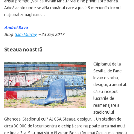
afișat prompt: „Voi, ca Avram Iancu? Mai bine priviţi spre bancă.”
Adică acolo unde se afla românul care a jucat 9 meciuri în tricoul
naționalei maghiare…
Andrei Sava
Blog
Sam Murray
– 25 Sep 2017
Steaua noastră
Căpitanul de la
Sevilla, de Fane
Iovan e vorba,
desigur, a anunțat
că au început
lucrările de
reamenajare a
stadionului
Ghencea. Stadionul cui? Al CSA Steaua, desigur… Un stadion de
circa 30.000 de locuri pentru o echipă care nu poate urca mai mult
de liga a 3-a. Sau, mai știi, o fi vreun Becali (nu mai Gigi, ci mai gigea),