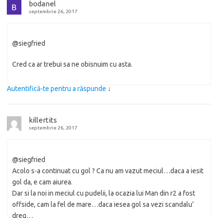
bodanel
septembrie 26, 2017
@siegfried
Cred ca ar trebui sa ne obisnuim cu asta.
Autentifică-te pentru a răspunde
↓
killertits
septembrie 26, 2017
@siegfried
Acolo s-a continuat cu gol ? Ca nu am vazut meciul…daca a iesit
gol da, e cam aiurea.
Dar si la noi in meciul cu pudelii, la ocazia lui Man din r2 a fost
offside, cam la fel de mare…daca iesea gol sa vezi scandalu’
dreq…