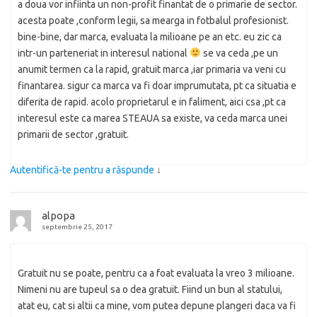
a doua vor infiinta un non-profit finantat de o primarie de sector.
acesta poate ,conform legii, sa mearga in fotbalul profesionist.
bine-bine, dar marca, evaluata la milioane pe an etc. eu zic ca
intr-un parteneriat in interesul national
se va ceda ,pe un
anumit termen ca la rapid, gratuit marca ,iar primaria va veni cu
finantarea. sigur ca marca va fi doar imprumutata, pt ca situatia e
diferita de rapid. acolo proprietarul e in faliment, aici csa ,pt ca
interesul este ca marea STEAUA sa existe, va ceda marca unei
primarii de sector ,gratuit.
Autentifică-te pentru a răspunde
↓
alpopa
septembrie 25, 2017
Gratuit nu se poate, pentru ca a foat evaluata la vreo 3 milioane.
Nimeni nu are tupeul sa o dea gratuit. Fiind un bun al statului,
atat eu, cat si altii ca mine, vom putea depune plangeri daca va fi