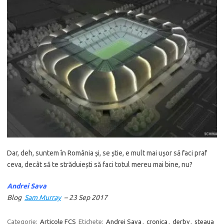
Dar, deh, suntem în România și, se știe, e mult mai ușor să faci praf
ceva, decât să te străduiești să faci totul mereu mai bine, nu?
Andrei Sava
Blog
Sam Murray
– 23 Sep 2017
Categorie:
Articole FCS
Etichete:
Andrei Sava
,
cronica
,
derby
,
steaua