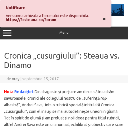
Sari
la
Notificare:
conținut
Versiunea arhivata a forumului este disponibila.
×
https://fcsteaua.ro/forum
Menu
Cronica „cusurgiului”: Steaua vs.
Dinamo
de
xray
|
septembrie 25, 2017
Nota
Redacției
: Din dragoste și prețuire am decis să încadrăm
savuroasele cronici ale colegului nostru de „suferință roș-
albastră”, Andrei Sava, într-o rubrică specială intitulată Cronica
„cusurgiului”, cum el însuși se mai autodefinește uneori în glumă.
Tot în spirit de glumă și am preluat și noi ideea pentru titlul rubricii,
altfel Andrei Sava este un om normal, echilibrat și obiectiv care scrie