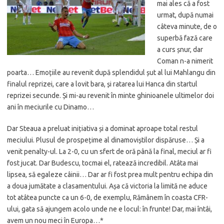
mai ales că a fost
urmat, după numai
câteva minute, de o
superbă fază care
a curs șnur, dar
Coman n-a nimerit
poarta… Emoțiile au revenit după splendidul șut al lui Mahlangu din
finalul reprizei, care a lovit bara, și ratarea lui Hanca din startul
reprizei secunde. Și mi-au revenit în minte ghinioanele ultimelor doi
ani în meciurile cu Dinamo…
Dar Steaua a preluat inițiativa și a dominat aproape total restul
meciului. Plusul de prospețime al dinamoviștilor dispăruse… Și a
venit penalty-ul. La 2-0, cu un sfert de oră până la final, meciul ar fi
fost jucat. Dar Budescu, tocmai el, ratează incredibil. Atâta mai
lipsea, să egaleze câinii… Dar ar fi fost prea mult pentru echipa din
a doua jumătate a clasamentului. Așa că victoria la limită ne aduce
tot atâtea puncte ca un 6-0, de exemplu, Rămânem în coasta CFR-
ului, gata să ajungem acolo unde ne e locul: în frunte! Dar, mai întâi,
avem un nou meci în Europa…*