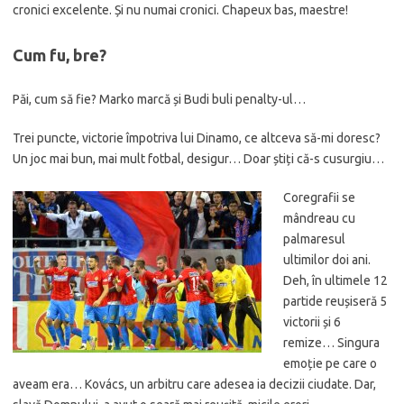
cronici excelente. Și nu numai cronici. Chapeux bas, maestre!
Cum fu, bre?
Păi, cum să fie? Marko marcă și Budi buli penalty-ul…
Trei puncte, victorie împotriva lui Dinamo, ce altceva să-mi doresc?
Un joc mai bun, mai mult fotbal, desigur… Doar știți că-s cusurgiu…
Coregrafii se
mândreau cu
palmaresul
ultimilor doi ani.
Deh, în ultimele 12
partide reușiseră 5
victorii și 6
remize… Singura
emoție pe care o
aveam era… Kovács, un arbitru care adesea ia decizii ciudate. Dar,