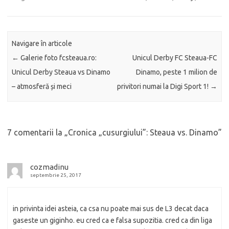
Navigare în articole
←
Galerie foto fcsteaua.ro:
Unicul Derby FC Steaua-FC
Unicul Derby Steaua vs Dinamo
Dinamo, peste 1 milion de
– atmosferă și meci
privitori numai la Digi Sport 1!
→
7 comentarii la „
Cronica „cusurgiului”: Steaua vs. Dinamo
”
cozmadinu
septembrie 25, 2017
in privinta idei asteia, ca csa nu poate mai sus de L3 decat daca
gaseste un giginho. eu cred ca e falsa supozitia. cred ca din liga