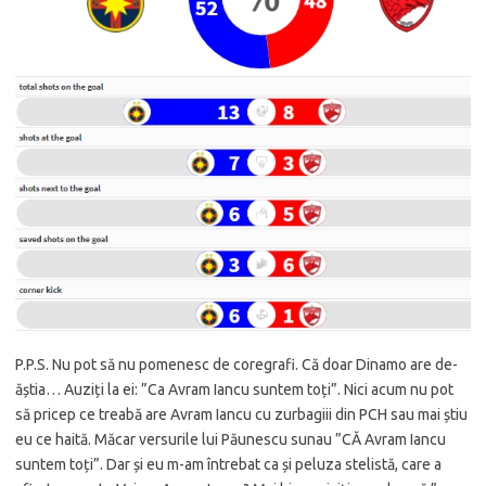
P.P.S. Nu pot să nu pomenesc de coregrafi. Că doar Dinamo are de-
ăștia… Auziți la ei: ”Ca Avram Iancu suntem toți”. Nici acum nu pot
să pricep ce treabă are Avram Iancu cu zurbagiii din PCH sau mai știu
eu ce haită. Măcar versurile lui Păunescu sunau ”CĂ Avram Iancu
suntem toți”. Dar și eu m-am întrebat ca și peluza stelistă, care a