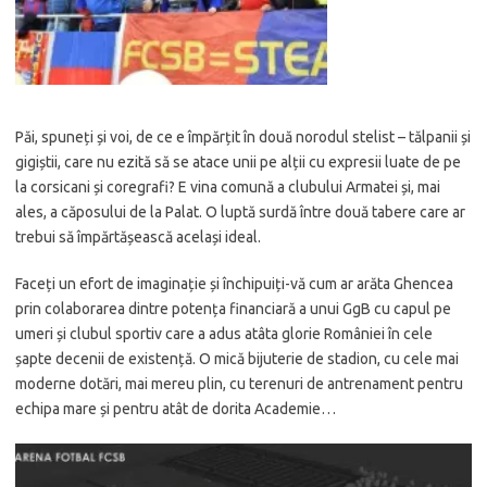
Păi, spuneți și voi, de ce e împărțit în două norodul stelist – tălpanii și
gigiștii, care nu ezită să se atace unii pe alții cu expresii luate de pe
la corsicani și coregrafi? E vina comună a clubului Armatei și, mai
ales, a căposului de la Palat. O luptă surdă între două tabere care ar
trebui să împărtășească același ideal.
Faceți un efort de imaginație și închipuiți-vă cum ar arăta Ghencea
prin colaborarea dintre potența financiară a unui GgB cu capul pe
umeri și clubul sportiv care a adus atâta glorie României în cele
șapte decenii de existență. O mică bijuterie de stadion, cu cele mai
moderne dotări, mai mereu plin, cu terenuri de antrenament pentru
echipa mare și pentru atât de dorita Academie…