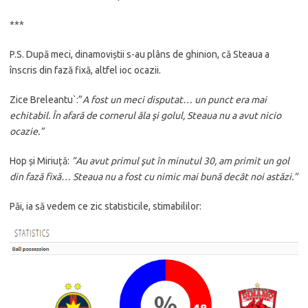
***
P.S. După meci, dinamoviștii s-au plâns de ghinion, că Steaua a
înscris din fază fixă, altfel ioc ocazii.
Zice Breleantu`:”
A fost un meci disputat… un punct era mai
echitabil. În afară de cornerul ăla şi golul, Steaua nu a avut nicio
ocazie.”
Hop și Miriuță:
”Au avut primul şut în minutul 30, am primit un gol
din fază fixă… Steaua nu a fost cu nimic mai bună decât noi astăzi.”
Păi, ia să vedem ce zic statisticile, stimabililor: