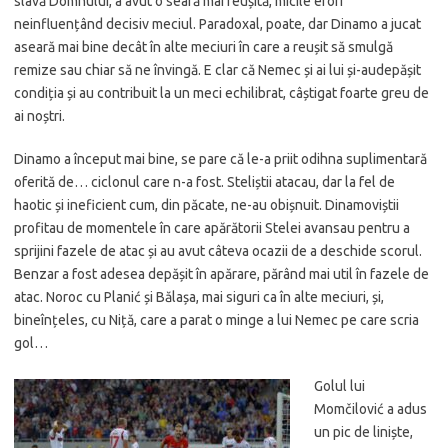
slavă Domnului, a avut o seară mai reușită, micile erori
neinfluențând decisiv meciul. Paradoxal, poate, dar Dinamo a jucat
aseară mai bine decât în alte meciuri în care a reușit să smulgă
remize sau chiar să ne învingă. E clar că Nemec și ai lui și-audepășit
condiția și au contribuit la un meci echilibrat, câștigat foarte greu de
ai noștri.
Dinamo a început mai bine, se pare că le-a priit odihna suplimentară
oferită de… ciclonul care n-a fost. Steliștii atacau, dar la fel de
haotic și ineficient cum, din păcate, ne-au obișnuit. Dinamoviștii
profitau de momentele în care apărătorii Stelei avansau pentru a
sprijini fazele de atac și au avut câteva ocazii de a deschide scorul.
Benzar a fost adesea depășit în apărare, părând mai util în fazele de
atac. Noroc cu Planić și Bălașa, mai siguri ca în alte meciuri, și,
bineînțeles, cu Niță, care a parat o minge a lui Nemec pe care scria
gol…
Golul lui
Momčilović a adus
un pic de liniște,