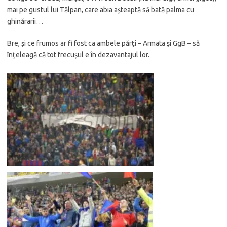
mai pe gustul lui Tălpan, care abia așteaptă să bată palma cu
ghinărarii…
Bre, și ce frumos ar fi fost ca ambele părți – Armata și GgB – să
înțeleagă că tot frecușul e în dezavantajul lor.