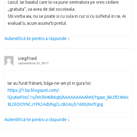
cazul. Iar baiatul care isi va pune semnatura pe vreo cedare
„gratuita”, va avea de dat socoteala.
Stii vorba aia, nu se poate si cu sula in cur si cu sufletul in rai. Ai
evaluat’o, acum asuma’ti pretul.
Autentifică-te pentru a răspunde
↓
siegfried
septembrie 25, 2017
Iar au furat frânarii, băga-ne-am pl in gura lor.
https://1.bp.blogspot.com/-
lQuKwF0xC1o/WclkHKB6qtI/AAAAAAAAAhM/Ygqw_Bk2fD466s
8LDlOOYNCJ1FK2AdUhgCLcBGAs/s1600/mcfr.jpg
Autentifică-te pentru a răspunde
↓