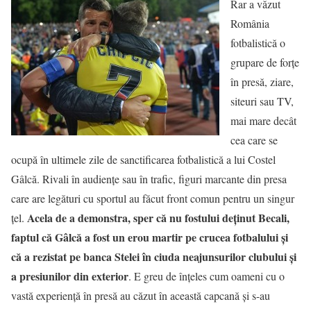
Rar a văzut
România
fotbalistică o
grupare de forţe
în presă, ziare,
siteuri sau TV,
mai mare decât
cea care se
ocupă în ultimele zile de sanctificarea fotbalistică a lui Costel
Gâlcă. Rivali în audienţe sau în trafic, figuri marcante din presa
care are legături cu sportul au făcut front comun pentru un singur
Acela de a demonstra, sper că nu fostului deţinut Becali,
ţel.
faptul că Gâlcă a fost un erou martir pe crucea fotbalului şi
că a rezistat pe banca Stelei în ciuda neajunsurilor clubului şi
a presiunilor din exterior
. E greu de înţeles cum oameni cu o
vastă experienţă în presă au căzut în această capcană şi s-au