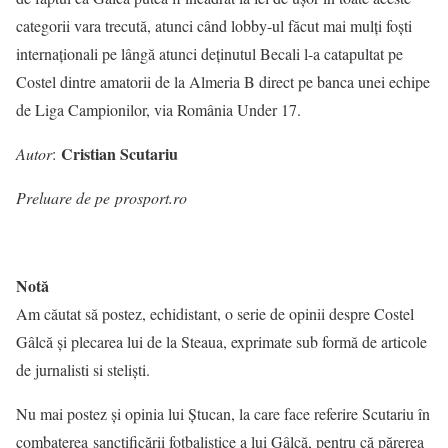
categorii vara trecută, atunci când lobby-ul făcut mai mulţi foşti
internaţionali pe lângă atunci deţinutul Becali l-a catapultat pe
Costel dintre amatorii de la Almeria B direct pe banca unei echipe
de Liga Campionilor, via România Under 17.
Cristian Scutariu
Autor
:
Preluare de pe prosport.ro
Notă
Am căutat să postez, echidistant, o serie de opinii despre Costel
Gâlcă și plecarea lui de la Steaua, exprimate sub formă de articole
de jurnalisti si steliști.
Nu mai postez și opinia lui Ștucan, la care face referire Scutariu în
combaterea sanctificării fotbalistice a lui Gâlcă, pentru că părerea