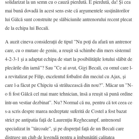
solidarizat la un semn cu o cauză pierdută. E pierdută, da! Şi cea
mai bună dovadă în acest sens este că argumentele susţinătorilor
lui Gâlcă sunt construite pe slăbiciunile antrenorului recent plecat
de la echipa lui Becali.
A auzit cineva consideraţii de tipul ”Nu poţi da afară un antrenor
care, cu o mutare de geniu, a reuşit să schimbe din mers sistemul
4-2-3-1 şi a adaptat echipa de start la posibilităţile lotului slăbit de
plecările din iarnă”? Sau ”Ce ai avut, Gigi Becali, cu omul care l-
a revitalizat pe Filip, excelentul fotbalist din meciul cu Ajax, şi
care l-a făcut pe Chipciu să strălucească din nou?”. Măcar un ”N-
o fi fost Gâlcă cel mai mare tehnician, însă a reuşit să pună ordine
într-un vestiar dezbinat”. Nu? Normal că nu, pentru că tot ceea ce
s-a scris despre marea nedreptate suferită de Costel a fost bazat
strict pe antipatia faţă de Laurenţiu Reghecampf, antrenorul
specializat în ”târcoale”, şi pe dispreţul faţă de un Becali care
distruge un club de legendă pentru a îmbunătăţi calitatea