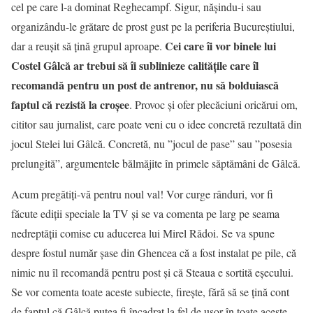
cel pe care l-a dominat Reghecampf. Sigur, năşindu-i sau
organizându-le grătare de prost gust pe la periferia Bucureştiului,
Cei care îi vor binele lui
dar a reuşit să ţină grupul aproape.
Costel Gâlcă ar trebui să îi sublinieze calităţile care îl
recomandă pentru un post de antrenor, nu să bolduiască
faptul că rezistă la croşee
. Provoc şi ofer plecăciuni oricărui om,
cititor sau jurnalist, care poate veni cu o idee concretă rezultată din
jocul Stelei lui Gâlcă. Concretă, nu ”jocul de pase” sau ”posesia
prelungită”, argumentele bălmăjite în primele săptămâni de Gâlcă.
Acum pregătiţi-vă pentru noul val! Vor curge rânduri, vor fi
făcute ediţii speciale la TV şi se va comenta pe larg pe seama
nedreptăţii comise cu aducerea lui Mirel Rădoi. Se va spune
despre fostul număr şase din Ghencea că a fost instalat pe pile, că
nimic nu îl recomandă pentru post şi că Steaua e sortită eşecului.
Se vor comenta toate aceste subiecte, fireşte, fără să se ţină cont
de faptul că Gâlcă putea fi încadrat la fel de uşor în toate aceste