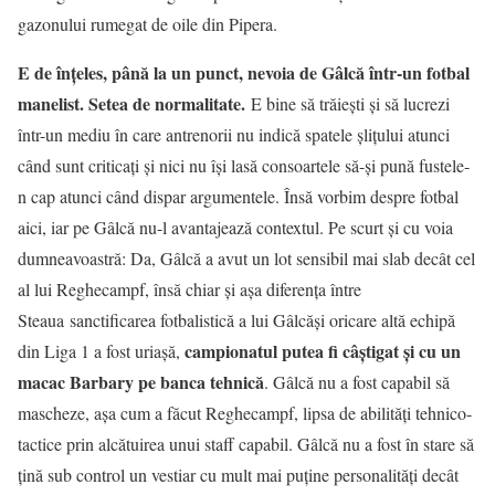
gazonului rumegat de oile din Pipera.
E de înţeles, până la un punct, nevoia de Gâlcă într-un fotbal
manelist. Setea de normalitate.
E bine să trăieşti şi să lucrezi
într-un mediu în care antrenorii nu indică spatele şliţului atunci
când sunt criticaţi şi nici nu îşi lasă consoartele să-şi pună fustele-
n cap atunci când dispar argumentele. Însă vorbim despre fotbal
aici, iar pe Gâlcă nu-l avantajează contextul. Pe scurt şi cu voia
dumneavoastră: Da, Gâlcă a avut un lot sensibil mai slab decât cel
al lui Reghecampf, însă chiar şi aşa diferenţa între
Steaua sanctificarea fotbalistică a lui Gâlcăşi oricare altă echipă
campionatul putea fi câştigat şi cu un
din Liga 1 a fost uriaşă,
macac Barbary pe banca tehnică
. Gâlcă nu a fost capabil să
mascheze, aşa cum a făcut Reghecampf, lipsa de abilităţi tehnico-
tactice prin alcătuirea unui staff capabil. Gâlcă nu a fost în stare să
ţină sub control un vestiar cu mult mai puţine personalităţi decât