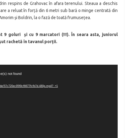
ldrin respins de Grahovac în afara terenului. Steaua a deschis
are a reluat în forță din 6 metri sub bară o minge centrată din
Amorim și Boldrin, la o fază de toată frumusețea.
 9 goluri și cu 9 marcatori (!!!). În seara asta, juniorul
șut rachetă în tavanul porții.
ce(s) not found
nscode/57c720ec95f9cf6677fcfb7d.480p.mp4?_=1