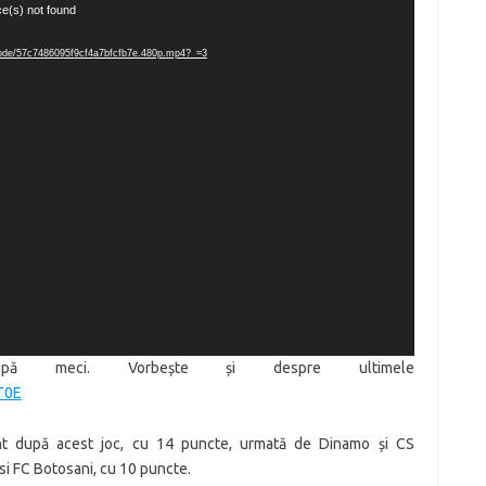
ce(s) not found
anscode/57c7486095f9cf4a7bfcfb7e.480p.mp4?_=3
upă meci. Vorbește și despre ultimele
T0E
nt după acest joc, cu 14 puncte, urmată de Dinamo și CS
si FC Botosani, cu 10 puncte.