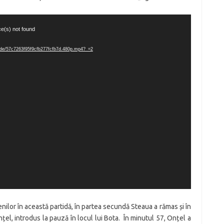
ce(s) not found
nscode/57c7263f95f9cfb277fcfb7d.480p.mp4?_=2
enilor în această partidă, în partea secundă Steaua a rămas și în
nțel, introdus la pauză în locul lui Bota. În minutul 57, Onțel a