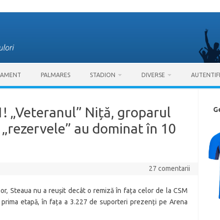
SAMENT
PALMARES
STADION
DIVERSE
AUTENTIF
! „Veteranul” Niță, groparul
G
, „rezervele” au dominat în 10
27 comentarii
r, Steaua nu a reușit decât o remiză în fața celor de la CSM
in prima etapă, în fața a 3.227 de suporteri prezenți pe Arena