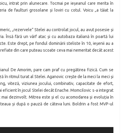
Voicu, intrat prin alunecare. Tocmai pe ieșeanul care merita în
a de faulturi grosolane și loviri cu cotul. Voicu „a tăiat la
umeric, „rezervele” Stelei au controlat jocul, au avut posesie și
a. Însă fără un vârf atac și cu autobaza italiană în poartă lui
e. Este drept, pe fondul dominării steliste în 10, ieșenii au a
rarefiate din care puteau scoate ceva mai nemeritat decât acest
lianul De Amorim, pare cam praf cu pregătirea fizică. Cum se
 în ritmul turat al Stelei. Aganovic crește de la meci la meci și
ng, viteză, viziunea jocului, combinativ, capacitate de efort,
mai eficient în jocul Stelei decât Enache. Momcilovic s-a integrat
t mai dezinvolt. Mitrea este și el cu acomodarea și evoluția în
 Steaua și după o pauză de câteva luni. Boldrin a fost MVP-ul