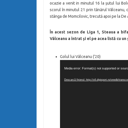
ocazie a venit in minutul 16 la șutul lui Bo
scorul în minutul 21 prin tânărul Vâlceanu, c
stânga de Momcilovic, trecută apoi pe la De 
În acest sezon de Liga 1, Steaua a bifat
Vâlceanu a întrat și el pe acea listă cu un 
Golul lui Vâlceanu (’20)
Player
Media error: Format(s) not supported or sour
video
Descarcă fișierul: http://s6.digisport.ro/onedb/tra