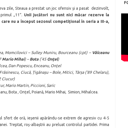
F
a zile, Steaua a prestat un joc ofensiv și a pasat dezinvolt,
 primul „11”.
Unii jucători nu sunt nici măcar rezerve la
 care nu a început sezonul competițional în seria a III-a,
ea, Momcilovici – Sulley Muniru, Bourceanu (cpt) –
Vâlceanu
77
Mario Mihai
) –
Bota
(’45
Onțel
)
alcea, Dan Popescu, Enceanu, Onțel
Frăsinescu, Ciucă, Țigănașu – Bole, Mitici, Târșa (’89 Chelaru),
2 Ciucur)
ur, Mario Martin, Piccioni, Saric
nu, Bota , Onțel, Poiană, Mario Mihai, Simion, Mihalcea.
mul sfert de oră, ieșenii apărându-se extrem de agresiv cu 4-5
ei. Treptat, roș-albaștrii au preluat controlul partidei. Prima