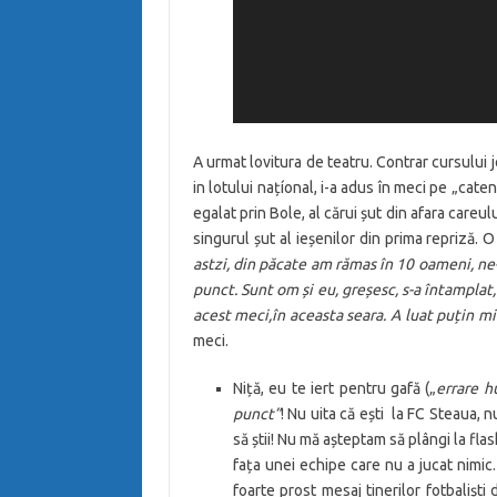
A urmat lovitura de teatru. Contrar cursului j
in lotului națíonal, i-a adus în meci pe „caten
egalat prin Bole, al cărui șut din afara careul
singurul șut al ieșenilor din prima repriză. 
astzi, din păcate am rămas în 10 oameni, n
punct. Sunt om și eu, greșesc, s-a întamplat,
acest meci,în aceasta seara. A luat puțin mi
meci.
Niță, eu te iert pentru gafă („
errare 
punct”
! Nu uita că ești la FC Steaua, nu
să știi! Nu mă așteptam să plângi la fla
fața unei echipe care nu a jucat nimic.
foarte prost mesaj tinerilor fotbaliști 