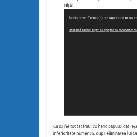
Niță:
Player
Media error: Format(s) not supported or sour
video
Descarcă fișierul: http://s3.digisport.ro/onedb/tra
Ca să fie tot tacâmul cu handicapului dat ieș
inferioritate numerică, după eliminarea lui O