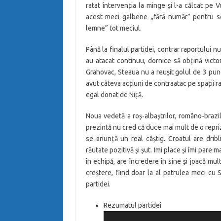
ratat întervenția la minge și l-a călcat pe 
acest meci galbene „fără număr” pentru seri
lemne” tot meciul.
Până la finalul partidei, contrar raportului n
au atacat continuu, dornice să obțină victori
Grahovac, Steaua nu a reușit golul de 3 punct
avut câteva acțiuni de contraatac pe spații 
egal donat de Niță.
Noua vedetă a roș-albaștrilor, româno-brazi
prezintă nu cred că duce mai mult de o repriză
se anunță un real câștig. Croatul are dribli
răutate pozitivă și șut. Imi place și îmi pare 
în echipă, are încredere în sine și joacă mul
creștere, fiind doar la al patrulea meci cu
partidei.
Rezumatul partidei
Player