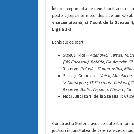
Într-o componență de neînchipuit acum câtev
peste așteptările mele după ce am văzut
vicecampioană, ci 7 sunt de la Steaua II,
Liga a 3-a.
Echipele de start:
Steaua: Niță –
Aganovici, Tamaș, Mitr
(’45 Enceanu), Boldrin, De Amorim (’
Rezerve:
Poiană – Simion, Mihai, Mih
Poli Iași: Grahovac –
Voicu, Mihalache, 
V. Gheorghe (’55 Piccioni)- Cristea (,7
Rezerve:
Badic, Caparco, Chelaru, Ciuc
Notă. Jucătorii de la Steaua II:
Vâlcea
Construcția Stelei a avut de suferit în pri
jucători în jumătatea de teren a vicecampioan