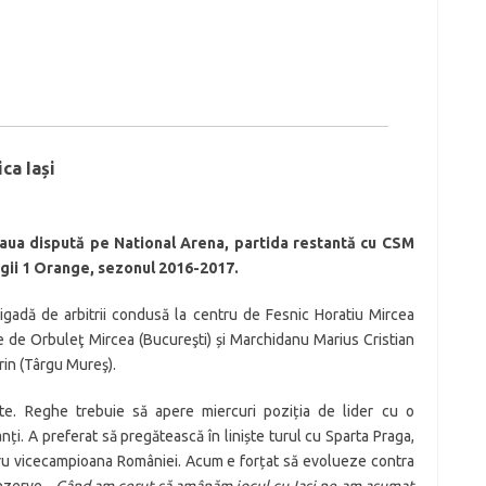
ca Iași
teaua dispută pe National Arena, partida restantă cu CSM
igii 1 Orange, sezonul 2016-2017.
igadă de arbitrii condusă la centru de Fesnic Horatiu Mircea
ne de Orbuleţ Mircea (Bucureşti) și Marchidanu Marius Cristian
orin (Târgu Mureş).
ate. Reghe trebuie să apere miercuri poziția de lider cu o
tanți. A preferat să pregătească în liniște turul cu Sparta Praga,
tru vicecampioana României. Acum e forțat să evolueze contra