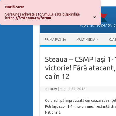
Notificare:
Sari
la
Versiunea arhivata a forumului este disponibila.
conținut
×
https://fcsteaua.ro/forum
PRIMA PAGINĂ
MULTIMEDIA
CLA
Steaua – CSMP Iași 1-1
victorie! Fără atacant
ca în 12
de
xray
|
august 31, 2016
Cu o echipă improvizată din cauza absențelo
Poli Iași, scor 1-1, într-un meci restanță d
Națională.