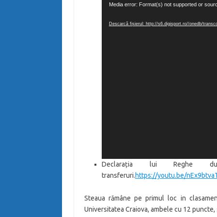
Media error: Format(s) not supported or sour
video
Descarcă fișierul: http://s6.digisport.ro//onedb/tr
Declarația lui Reghe d
transferuri.
https://youtu.be/nEx9btva
Steaua rămâne pe primul loc in clasame
Universitatea Craiova, ambele cu 12 puncte, 