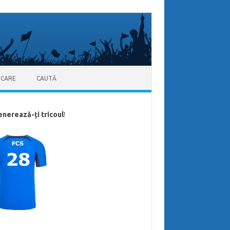
ICARE
CAUTĂ
enerează-ți tricoul
!