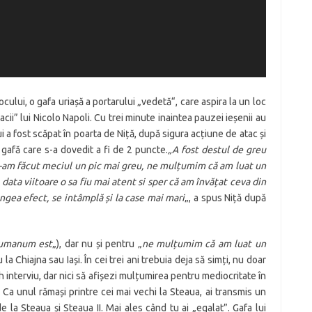
ocului, o gafa uriașă a portarului „vedetă“, care aspira la un loc
acii” lui Nicolo Napoli. Cu trei minute inaintea pauzei ieșenii au
ui a fost scăpat în poarta de Niță, după sigura acțiune de atac și
O gafă care s-a dovedit a fi de 2 puncte.
„A fost destul de greu
e-am făcut meciul un pic mai greu, ne mulțumim că am luat un
 data viitoare o sa fiu mai atent si sper că am învățat ceva din
ngea efect, se intâmplă și la case mai mari
„, a spus Niță după
humanum est
„), dar nu și pentru „
ne mulțumim că am luat un
 la Chiajna sau Iași. În cei trei ani trebuia deja să simți, nu doar
sh interviu, dar nici să afișezi mulțumirea pentru mediocritate în
 Ca unul rămași printre cei mai vechi la Steaua, ai transmis un
de la Steaua și Steaua II. Mai ales când tu ai „egalat”. Gafa lui