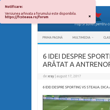
Notificare:
Sari
la
Versiunea arhivata a forumului este disponibila.
conținut
×
https://fcsteaua.ro/forum
PRIMA PAGINĂ
MULTIMEDIA
CLA
6 IDEI DESPRE SPORT
ARĂTAT A ANTRENO
de
xray
|
august 17, 2017
6 IDEI DESPRE SPORTING VS STEAUA. DIC