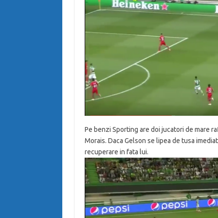
Pe benzi Sporting are doi jucatori de mare r
Morais. Daca Gelson se lipea de tusa imediat 
recuperare in fata lui.