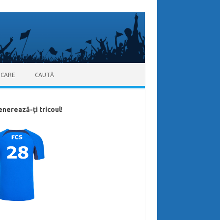
ICARE
CAUTĂ
enerează-ți tricoul
!