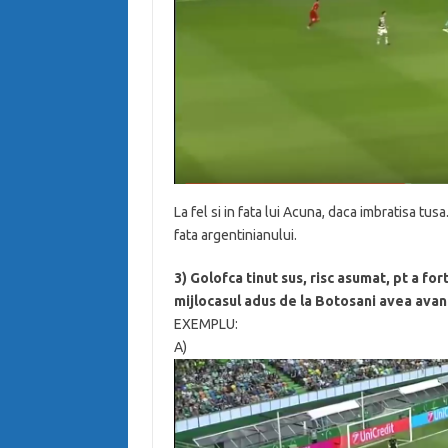
La fel si in fata lui Acuna, daca imbratisa tu
fata argentinianului.
3) Golofca tinut sus, risc asumat, pt a for
mijlocasul adus de la Botosani avea avan
EXEMPLU:
A)