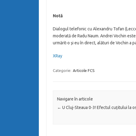
Notă
Dialogul telefonic cu Alexandru Tofan (Lecce) 
moderată de Radu Naum. Andrei Vochin este i
urmărit-o și eu în direct, alături de Vochin a pa
XRay
Categorie:
Articole FCS
Navigare în articole
←
U Cluj-Steaua 0-3! Efectul cuțitului la o