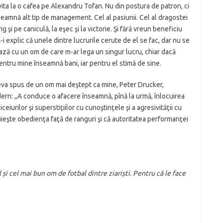
 invita la o cafea pe Alexandru Tofan. Nu din postura de patron, ci
seamnă alt tip de management. Cel al pasiunii. Cel al dragostei
g şi pe caniculă, la eşec şi la victorie. Şi fără vreun beneficiu
ă-i explic că unele dintre lucrurile cerute de el se fac, dar nu se
ză cu un om de care m-ar lega un singur lucru, chiar dacă
e pentru mine înseamnă bani, iar pentru el stimă de sine.
ceva spus de un om mai deştept ca mine, Peter Drucker,
n: „A conduce o afacere înseamnă, pînă la urmă, înlocuirea
ceiurilor şi superstiţiilor cu cunoştinţele şi a agresivităţii cu
eşte obedienţa faţă de ranguri şi că autoritatea performanţei
 și cel mai bun om de fotbal dintre ziariști. Pentru că le face