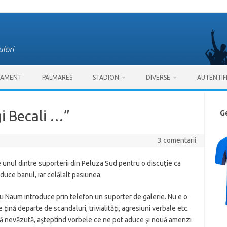
SAMENT
PALMARES
STADION
DIVERSE
AUTENTIF
gi Becali …”
G
3 comentarii
e unul dintre suporterii din Peluza Sud pentru o discuţie ca
aduce banul, iar celălalt pasiunea.
du Naum introduce prin telefon un suporter de galerie. Nu e o
ţină departe de scandaluri, trivialităţi, agresiuni verbale etc.
rdă nevăzută, aşteptînd vorbele ce ne pot aduce şi nouă amenzi