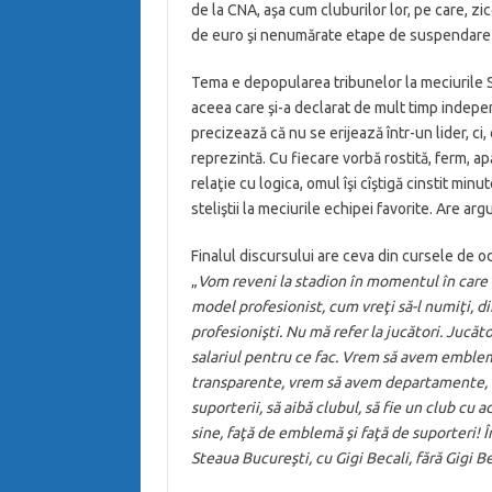
de la CNA, aşa cum cluburilor lor, pe care, zic
de euro şi nenumărate etape de suspendare 
Tema e depopularea tribunelor la meciurile St
aceea care şi-a declarat de mult timp inde
precizează că nu se erijează într-un lider, ci,
reprezintă. Cu fiecare vorbă rostită, ferm, ap
relaţie cu logica, omul îşi cîştigă cinstit min
steliştii la meciurile echipei favorite. Are ar
Finalul discursului are ceva din cursele de odi
„
Vom reveni la stadion în momentul în care 
model profesionist, cum vreţi să-l numiţi, 
profesionişti. Nu mă refer la jucători. Jucător
salariul pentru ce fac. Vrem să avem emblemă,
transparente, vrem să avem departamente, vr
suporterii, să aibă clubul, să fie un club cu
sine, faţă de emblemă şi faţă de suporteri!
Steaua Bucureşti, cu Gigi Becali, fără Gigi Be