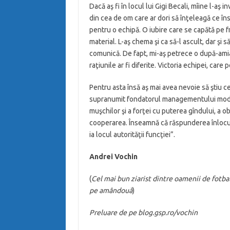
Dacă aş fi în locul lui Gigi Becali, mîine l-aş
din cea de om care ar dori să înţeleagă ce în
pentru o echipă. O iubire care se capătă pe fri
material. L-aş chema şi ca să-l ascult, dar şi s
comunică. De fapt, mi-aş petrece o după-amia
raţiunile ar fi diferite. Victoria echipei, car
Pentru asta însă aş mai avea nevoie să ştiu 
supranumit fondatorul managementului moder
muşchilor şi a forţei cu puterea gîndului, a obi
cooperarea. Înseamnă că răspunderea înlocui
ia locul autorităţii funcţiei”.
Andrei Vochin
(
Cel mai bun ziarist dintre oamenii de fotbal
pe amândouă
)
Preluare de pe blog.gsp.ro/vochin