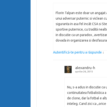
Florin Talpan este doar un angajat 
unui adversar puternic si viclean c
siguranta in asa fel incât CSA si St
sportive puternice, cu traditii nealt
in discutie ca un paradox , avertiz
dovada in organizarea si desfasurare
Autentifică-te pentru a răspunde
↓
alexandru-h
aprilie 26, 2015
Nu, s-a adus in discutie ca
continuitatea fotbalistica 
de clone, dar la fotbal e al
inteleg. Cand zici ca „orice