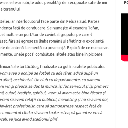
e-se, ei le-ar iubi, le aduc penalităţi de zeci, poate sute de mii
F
a terenului.
elei, iar interlocutorul face parte din Peluza Sud. Partea
pendenţa faţă de conducere. Se numeşte Alexandru Tofan,
 cel mult, e un purtător de cuvînt al grupului pe care-l
ăsat, fără să agreseze limba română şi aflat într-o excelentă
utele de antenă. Le merită cu prisosinţă. Explică de ce nu mai vin
gumente. Unele pot fi combătute, altele stau bine în picioare.
nioară ale lui Lăcătuş, finalizate cu gol în uralele publicului:
vom avea o echipă de fotbal cu adevărat, adică după un
din afară, occidental. Un club cu departamente, cu oameni
ii vin şi pleacă, se duc la muncă, îşi fac serviciul şi îşi primesc
 culori, tradiţie, spiritul, vrem să avem acte bine făcute şi
em să avem relaţii cu publicul, marketing şi nu să avem noi,
 adevărat profesionist, care să demonstreze respect faţă de
 În momentul cînd o să avem toate astea, vă garantez eu că
cali, va juca avînd stadionul plin
”.