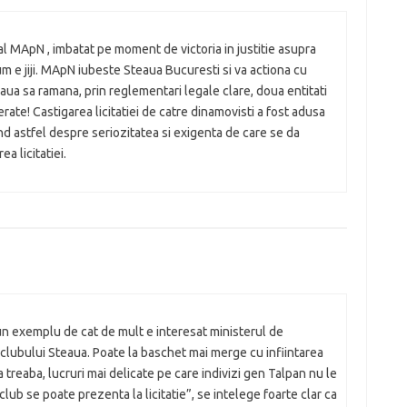
al MApN , imbatat pe moment de victoria in justitie asupra
um e jiji. MApN iubeste Steaua Bucuresti si va actiona cu
eaua sa ramana, prin reglementari legale clare, doua entitati
erate! Castigarea licitatiei de catre dinamovisti a fost adusa
and astfel despre seriozitatea si exigenta de care se da
a licitatiei.
 un exemplu de cat de mult e interesat ministerul de
a clubului Steaua. Poate la baschet mai merge cu infiintarea
ta treaba, lucruri mai delicate pe care indivizi gen Talpan nu le
 club se poate prezenta la licitatie”, se intelege foarte clar ca