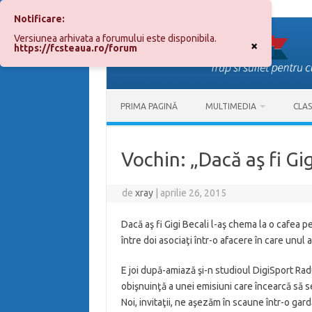
Notificare:
Sari
la
Versiunea arhivata a forumului este disponibila.
conținut
×
https://fcsteaua.ro/forum
PRIMA PAGINĂ
MULTIMEDIA
CLA
Vochin: „Dacă aş fi Gi
de
xray
|
aprilie 26, 2015
Dacă aş fi Gigi Becali l-aş chema la o cafea p
între doi asociaţi într-o afacere în care unul 
E joi după-amiază şi-n studioul DigiSport Ra
obişnuinţă a unei emisiuni care încearcă să se 
Noi, invitaţii, ne aşezăm în scaune într-o ga