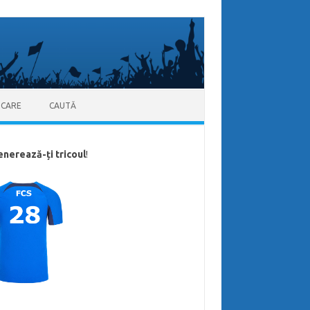
ICARE
CAUTĂ
enerează-ți tricoul
!