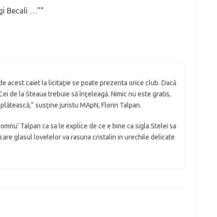
gi Becali …”
”
 de acest caiet la licitaţie se poate prezenta orice club. Dacă
i.Cei de la Steaua trebuie să înţeleagă. Nimic nu este gratis,
plătească,” susţine juristu MApN, Florin Talpan.
 domnu’ Talpan ca sa le explice de ce e bine ca sigla Stelei sa
 care glasul lovelelor va rasuna cristalin in urechile delicate