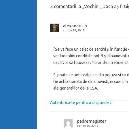
3 comentarii la „
Vochin: „Dacă aş fi Gi
alexandru-h
aprilie 26, 2015
“Se va face un caiet de sarcini şi în funcţie
vor îndeplini condiţiile pot fi şi dinamovişt
dacă vor să folosească brand-ul trebuie să 
Si poate se pot intalni cei din peluza si cu
fie achizitionata de dinamovisti, in cazul in
ale generalilor de la CSA.
Autentifică-te pentru a răspunde
↓
padremagister
aprilie 26, 2015