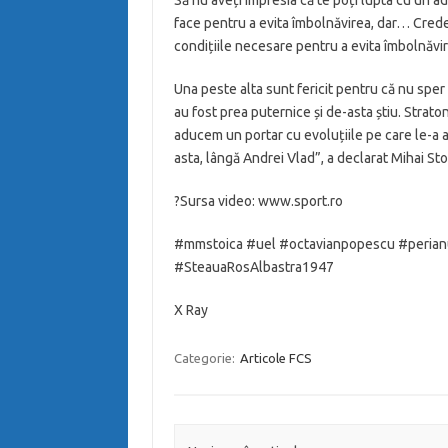
face pentru a evita îmbolnăvirea, dar… Crede
condițiile necesare pentru a evita îmbolnăvir
Una peste alta sunt fericit pentru că nu sper 
au fost prea puternice și de-asta știu. Straton
aducem un portar cu evoluțiile pe care le-a 
asta, lângă Andrei Vlad”, a declarat Mihai Sto
?Sursa video: www.sport.ro
#mmstoica #uel #octavianpopescu #perian
#SteauaRosAlbastra1947
X Ray
Categorie:
Articole FCS