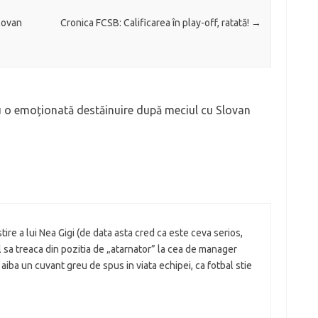
lovan
Cronica FCSB: Calificarea în play-off, ratată!
→
 o emoționată destăinuire după meciul cu Slovan
ire a lui Nea Gigi (de data asta cred ca este ceva serios,
 sa treaca din pozitia de „atarnator” la cea de manager
 aiba un cuvant greu de spus in viata echipei, ca fotbal stie