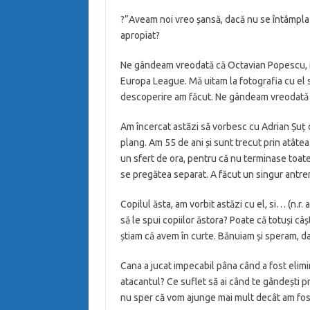
?”Aveam noi vreo șansă, dacă nu se întâmpla as
apropiat?
Ne gândeam vreodată că Octavian Popescu, intr
Europa League. Mă uitam la fotografia cu el
descoperire am făcut. Ne gândeam vreodată c
Am încercat astăzi să vorbesc cu Adrian Șuț
plang. Am 55 de ani și sunt trecut prin atâtea.
un sfert de ora, pentru că nu terminase toate
se pregătea separat. A făcut un singur antr
Copilul ăsta, am vorbit astăzi cu el, si… (n.r.
să le spui copiilor ăstora? Poate că totuși c
știam că avem în curte. Bănuiam și speram, d
Cana a jucat impecabil pâna când a fost elimin
atacantul? Ce suflet să ai când te gândești p
nu sper că vom ajunge mai mult decât am fost, c