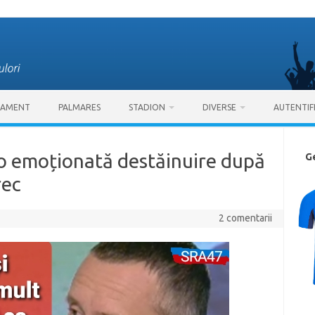
SAMENT
PALMARES
STADION
DIVERSE
AUTENTIF
o emoționată destăinuire după
G
rec
2 comentarii