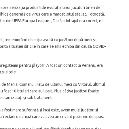
pre senzația produsă de evoluția unor jucători tineri de
ihică generată de virus care a marcat lotul stelist. Totodată,
ilor din UEFA Europa League: „Dacă arbitrajul era corect, ne
ect, rememorând discuția avută cu jucătorii după meci și
rită situației dificile în care se află echipa din cauza COVID-
pregăteam pentru playoff. A fost un contact la Perianu, era
 și altele.
m de Man si Coman… Față de ultimul meci cu Viitorul, ultimul
fost 10 titulari care au lipsit. Plus câțiva jucători foarte
e stau izolați și sub tratament.
 fost mare suferință și încă este, avem mulți jucători și
 va recladi o echipă care va avea un cuvânt puternic de spus.
dversar pe care nu il vezi. Am făcut absolut tot ce se putea