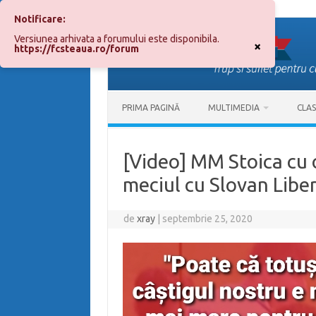
Notificare:
Sari
la
Versiunea arhivata a forumului este disponibila.
conținut
×
https://fcsteaua.ro/forum
PRIMA PAGINĂ
MULTIMEDIA
CLA
[Video] MM Stoica cu 
meciul cu Slovan Libe
de
xray
|
septembrie 25, 2020