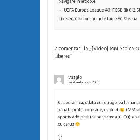
Navigare în articole
←
UEFA Europa League #3: FCSB (II) 0-2 S
Liberec. Ghinion, numele tău e FC Steaua
2 comentarii la „
[Video] MM Stoica cu
Liberec
”
vasglo
septembrie 25, 2020
Sa speram ca, odata cu retragerea la manast
pana la proba contrarie, evident
) MM-ul
sportiv adevarat (ca pe vremea lui Oli) si sa
cu carul!
12