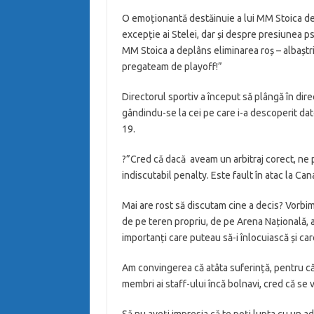
O emoționantă destăinuie a lui MM Stoica des
excepție ai Stelei, dar și despre presiunea ps
MM Stoica a deplâns eliminarea roș – albaștr
pregateam de playoff!”
Directorul sportiv a început să plângă în dir
gândindu-se la cei pe care i-a descoperit dato
19.
?”Cred că dacă aveam un arbitraj corect, ne 
indiscutabil penalty. Este fault în atac la Cana
Mai are rost să discutam cine a decis? Vorbi
de pe teren propriu, de pe Arena Națională, au 
importanți care puteau să-i înlocuiască și car
Am convingerea că atâta suferință, pentru că a
membri ai staff-ului încă bolnavi, cred că se
Să nu aveți impresia că te poți lupta cu un a