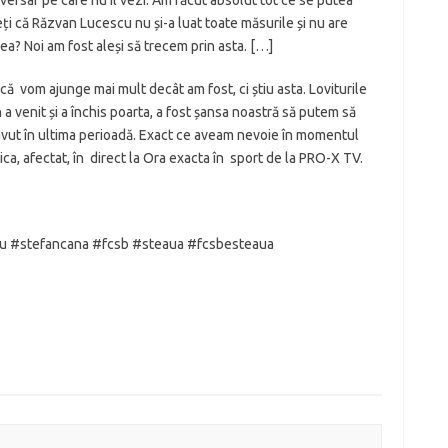
ți că Răzvan Lucescu nu și-a luat toate măsurile și nu are
ea? Noi am fost aleși să trecem prin asta. […]
că vom ajunge mai mult decât am fost, ci știu asta. Loviturile
 a venit și a închis poarta, a fost șansa noastră să putem să
avut în ultima perioadă. Exact ce aveam nevoie în momentul
ica, afectat, în direct la Ora exacta în sport de la PRO-X TV.
u #stefancana #fcsb #steaua #fcsbesteaua