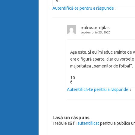
4
Autentifică-te pentru a răspunde
↓
milovan-djilas
septembrie 25, 2020
Așa este. Și eu îmi aduc aminte de 
era o figură aparte, clar cu vorbele l
majoritatea „oamenilor de fotbal”.
10
6
Autentifică-te pentru a răspunde
↓
Lasă un răspuns
Trebuie să fii
autentificat
pentru a publica u