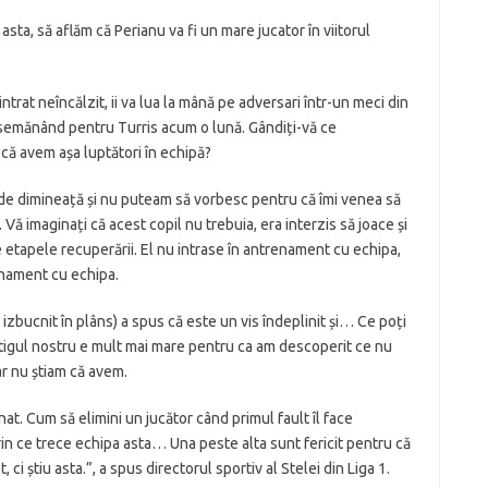
ta, să aflăm că Perianu va fi un mare jucator în viitorul
at neîncălzit, ii va lua la mână pe adversari într-un meci din
 semănând pentru Turris acum o lună. Gândiți-vă ce
ă avem așa luptători în echipă?
 de dimineață și nu puteam să vorbesc pentru că îmi venea să
 Vă imaginați că acest copil nu trebuia, era interzis să joace și
 etapele recuperării. El nu intrase în antrenament cu echipa,
enament cu echipa.
 a izbucnit în plâns) a spus că este un vis îndeplinit și… Ce poți
âștigul nostru e mult mai mare pentru ca am descoperit ce nu
ar nu știam că avem.
at. Cum să elimini un jucător când primul fault îl face
rin ce trece echipa asta… Una peste alta sunt fericit pentru că
i știu asta.”, a spus directorul sportiv al Stelei din Liga 1.