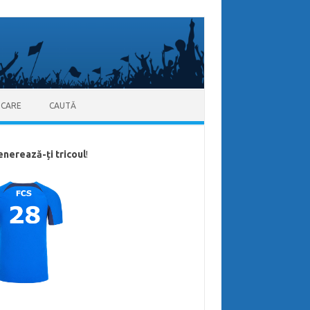
ICARE
CAUTĂ
enerează-ți tricoul
!