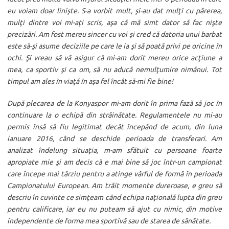
eu voiam doar linişte. S-a vorbit mult, şi-au dat mulţi cu părerea,
mulţi dintre voi mi-aţi scris, aşa că mă simt dator să fac nişte
precizări. Am fost mereu sincer cu voi şi cred că datoria unui barbat
este să-şi asume deciziile pe care le ia şi să poată privi pe oricine în
ochi. Şi vreau să vă asigur că mi-am dorit mereu orice acţiune a
mea, ca sportiv şi ca om, să nu aducă nemulţumire nimănui. Tot
timpul am ales în viaţă în aşa fel încât să-mi fie bine!
După plecarea de la Konyaspor mi-am dorit în prima fază să joc în
continuare la o echipă din străinătate. Regulamentele nu mi-au
permis însă să fiu legitimat decât începând de acum, din luna
ianuare 2016, când se deschide perioada de transferari. Am
analizat îndelung situaţia, m-am sfătuit cu persoane foarte
apropiate mie şi am decis că e mai bine să joc într-un campionat
care începe mai târziu pentru a atinge vârful de formă în perioada
Campionatului European. Am trăit momente dureroase, e greu să
descriu în cuvinte ce simţeam când echipa naţională lupta din greu
pentru calificare, iar eu nu puteam să ajut cu nimic, din motive
independente de forma mea sportivă sau de starea de sănătate.