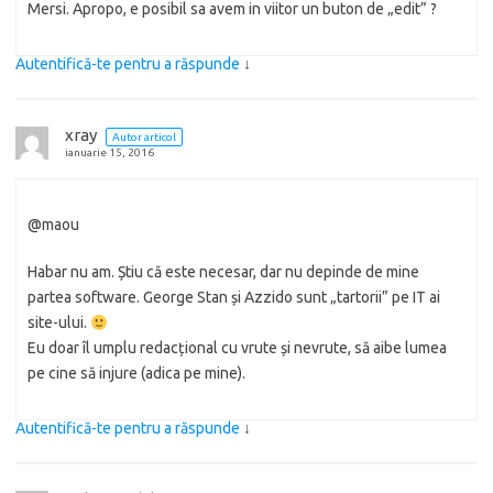
Mersi. Apropo, e posibil sa avem in viitor un buton de „edit” ?
Autentifică-te pentru a răspunde
↓
xray
Autor articol
ianuarie 15, 2016
@maou
Habar nu am. Știu că este necesar, dar nu depinde de mine
partea software. George Stan și Azzido sunt „tartorii” pe IT ai
site-ului.
Eu doar îl umplu redacțional cu vrute și nevrute, să aibe lumea
pe cine să injure (adica pe mine).
Autentifică-te pentru a răspunde
↓