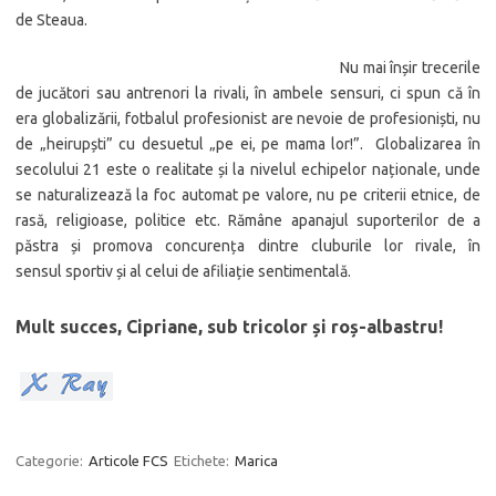
de Steaua.
Nu mai înșir trecerile
de jucători sau antrenori la rivali, în ambele sensuri, ci spun că în
era globalizării, fotbalul profesionist are nevoie de profesioniști, nu
de „heirupști” cu desuetul „pe ei, pe mama lor!”. Globalizarea în
secolului 21 este o realitate și la nivelul echipelor naționale, unde
se naturalizează la foc automat pe valore, nu pe criterii etnice, de
rasă, religioase, politice etc. Rămâne apanajul suporterilor de a
păstra și promova concurența dintre cluburile lor rivale, în
sensul sportiv și al celui de afiliație sentimentală.
Mult succes, Cipriane, sub tricolor și roș-albastru!
Categorie:
Articole FCS
Etichete:
Marica