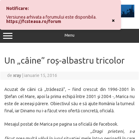
Sari
la
Notificare:
conținut
Versiunea arhivata a forumului este disponibila.
×
https://fcsteaua.ro/forum
Menu
Un „câine” roș-albastru tricolor
de
xray
|
ianuarie 15, 2016
Acuzat de câini că „trădează”, – fiind crescut din 1996-2001 în
Ştefan cel Mare, apoi la prima echipă între 2001 şi 2004 -, Marica nu
este de aceeaşi părere. Obiectivul său e să ajute România la turneul
final, iar Dinamo nu i-a făcut vreo ofertă concretă, oficială.
Mesajul postat de Marica pe pagina sa oficială de Facebook.
„Dragi prieteni, s-a
făcut prea multă vâlvă în jurul situaţiei mele într-o perioadă în care