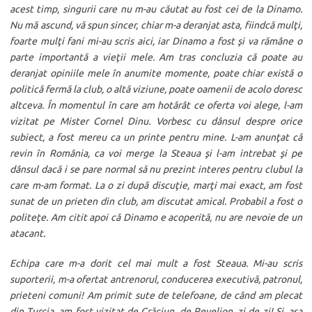
acest timp, singurii care nu m-au căutat au fost cei de la Dinamo.
Nu mă ascund, vă spun sincer, chiar m-a deranjat asta, fiindcă mulţi,
foarte mulţi fani mi-au scris aici, iar Dinamo a fost şi va rămâne o
parte importantă a vieţii mele. Am tras concluzia că poate au
deranjat opiniile mele în anumite momente, poate chiar există o
politică fermă la club, o altă viziune, poate oamenii de acolo doresc
altceva. În momentul în care am hotărât ce oferta voi alege, l-am
vizitat pe Mister Cornel Dinu. Vorbesc cu dânsul despre orice
subiect, a fost mereu ca un printe pentru mine. L-am anunţat că
revin în România, ca voi merge la Steaua şi l-am intrebat şi pe
dânsul dacă i se pare normal să nu prezint interes pentru clubul la
care m-am format. La o zi după discuţie, marţi mai exact, am fost
sunat de un prieten din club, am discutat amical. Probabil a fost o
politeţe. Am citit apoi că Dinamo e acoperită, nu are nevoie de un
atacant.
Echipa care m-a dorit cel mai mult a fost Steaua. Mi-au scris
suporterii, m-a ofertat antrenorul, conducerea executivă, patronul,
prieteni comuni! Am primit sute de telefoane, de când am plecat
din Turcia, am fost vizitat de Crăciun, de Revelion, zi de zi! Şi, aşa