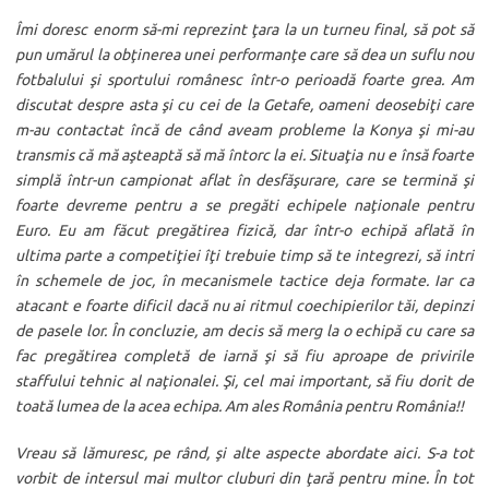
Îmi doresc enorm să-mi reprezint ţara la un turneu final, să pot să
pun umărul la obţinerea unei performanţe care să dea un suflu nou
fotbalului şi sportului românesc într-o perioadă foarte grea. Am
discutat despre asta şi cu cei de la Getafe, oameni deosebiţi care
m-au contactat încă de când aveam probleme la Konya şi mi-au
transmis că mă aşteaptă să mă întorc la ei. Situaţia nu e însă foarte
simplă într-un campionat aflat în desfăşurare, care se termină şi
foarte devreme pentru a se pregăti echipele naţionale pentru
Euro. Eu am făcut pregătirea fizică, dar într-o echipă aflată în
ultima parte a competiţiei îţi trebuie timp să te integrezi, să intri
în schemele de joc, în mecanismele tactice deja formate. Iar ca
atacant e foarte dificil dacă nu ai ritmul coechipierilor tăi, depinzi
de pasele lor. În concluzie, am decis să merg la o echipă cu care sa
fac pregătirea completă de iarnă şi să fiu aproape de privirile
staffului tehnic al naţionalei. Şi, cel mai important, să fiu dorit de
toată lumea de la acea echipa. Am ales România pentru România!!
Vreau să lămuresc, pe rând, şi alte aspecte abordate aici. S-a tot
vorbit de intersul mai multor cluburi din ţară pentru mine. În tot