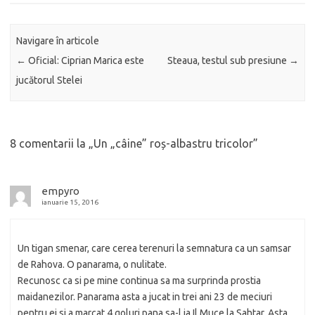
Navigare în articole
←
Oficial: Ciprian Marica este
Steaua, testul sub presiune
→
jucătorul Stelei
8 comentarii la „
Un „câine” roș-albastru tricolor
”
empyro
ianuarie 15, 2016
Un tigan smenar, care cerea terenuri la semnatura ca un samsar
de Rahova. O panarama, o nulitate.
Recunosc ca si pe mine continua sa ma surprinda prostia
maidanezilor. Panarama asta a jucat in trei ani 23 de meciuri
pentru ei si a marcat 4 goluri pana sa-l ia Il Muce la Sahtar. Asta