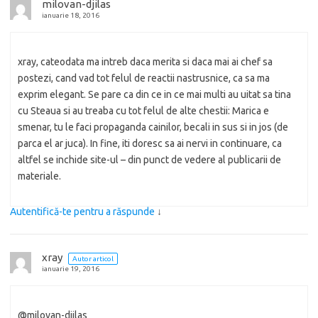
milovan-djilas
ianuarie 18, 2016
xray, cateodata ma intreb daca merita si daca mai ai chef sa
postezi, cand vad tot felul de reactii nastrusnice, ca sa ma
exprim elegant. Se pare ca din ce in ce mai multi au uitat sa tina
cu Steaua si au treaba cu tot felul de alte chestii: Marica e
smenar, tu le faci propaganda cainilor, becali in sus si in jos (de
parca el ar juca). In fine, iti doresc sa ai nervi in continuare, ca
altfel se inchide site-ul – din punct de vedere al publicarii de
materiale.
Autentifică-te pentru a răspunde
↓
xray
Autor articol
ianuarie 19, 2016
@milovan-djilas