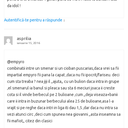
da idol !
Autentifică-te pentru a răspunde
↓
asprilia
ianuarie 15, 2016
@empyro
combinatii intre un smenar si un cioban puscarias,daca vrei sa fii
impartial empyro fii pana la capat ,daca nu fii ipocrit/fariseu. deci
cum sta treaba ? nea jiji il ,,ajuta,, cu un bulion daca intra in grupe
,el smenarul ia banul si pleaca sau sta 6 meciuri joaca ii creste
cota si il vinde berbecul pe 2 bulioane ,cum ,,deja viseaza+banii
care ii intra in buzunar berbecului alea 25 de bulioane,asa l-a
vrajit si pe reghe daca intri in liga iti dau 1,5 ,dar daca nu intra sa
vezi atunci circ ,deci cum spunea nea giovanni ,,asta inseamna sa
fii mafiot,, citez din clasici