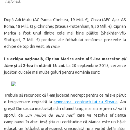
națională.
După Adi Mutu (AC Parma-Chelsea, 19 Mill. €), Chivu (AFC Ajax-AS
Roma, 18 Mill. €) și Chiricheș (Steaua-Tottenham, 9,50 Mill. €), Ciprian
Marica a fost unul dintre cele mai bine plătite (Shakhtar-VfB
Stuttgart, 7 Mill. €) produse ale fotbalului românesc prezente la
echipe de top din vest,
all time
.
La echipa națională, Ciprian Marica este al 5-lea marcator
all
time
și al 2-lea în ultimii 15 ani.
La 20 septembrie 2015, cei zece
jucători cu cele mai multe goluri pentru România sunt:
Trebuie să recunosc că l-am judecat nedrept pentru ce mi s-a părut
o tergiversare regizată la
semnarea contractului cu Steaua
. Am
greșit! Din cauza inactivității din ultimul timp, mai am rețineri că va fi
sporul de
„un milion de euro net”
care va rezolva eficiența
campioanei în atac, însă știu cu certitudine că Marica este un băiat
educat, un fotbalist profesionist și niciodată nu a vorbit defăimător