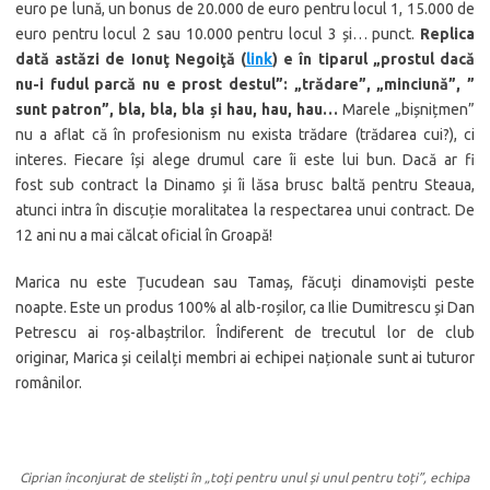
euro pe lună, un bonus de 20.000 de euro pentru locul 1, 15.000 de
euro pentru locul 2 sau 10.000 pentru locul 3 și… punct.
Replica
dată astăzi de Ionuţ Negoiţă (
link
) e în tiparul „prostul dacă
nu-i fudul parcă nu e prost destul”: „trădare”, „minciună”, ”
sunt patron”, bla, bla, bla și hau, hau, hau…
Marele „bișnițmen”
nu a aflat că în profesionism nu exista trădare (trădarea cui?), ci
interes. Fiecare își alege drumul care îi este lui bun. Dacă ar fi
fost sub contract la Dinamo și îi lăsa brusc baltă pentru Steaua,
atunci intra în discuție moralitatea la respectarea unui contract. De
12 ani nu a mai călcat oficial în Groapă!
Marica nu este Țucudean sau Tamaș, făcuți dinamoviști peste
noapte. Este un produs 100% al alb-roșilor, ca Ilie Dumitrescu și Dan
Petrescu ai roș-albaștrilor. Îndiferent de trecutul lor de club
originar, Marica și ceilalți membri ai echipei naționale sunt ai tuturor
românilor.
Ciprian înconjurat de steliști în „toți pentru unul și unul pentru toți”, echipa