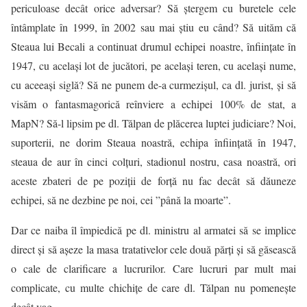
periculoase decât orice adversar? Să ștergem cu buretele cele
întâmplate în 1999, în 2002 sau mai știu eu când? Să uităm că
Steaua lui Becali a continuat drumul echipei noastre, înființate în
1947, cu același lot de jucători, pe același teren, cu același nume,
cu aceeași siglă? Să ne punem de-a curmezișul, ca dl. jurist, și să
visăm o fantasmagorică reînviere a echipei 100% de stat, a
MapN? Să-l lipsim pe dl. Tălpan de plăcerea luptei judiciare? Noi,
suporterii, ne dorim Steaua noastră, echipa înființată în 1947,
steaua de aur în cinci colțuri, stadionul nostru, casa noastră, ori
aceste zbateri de pe poziții de forță nu fac decât să dăuneze
echipei, să ne dezbine pe noi, cei ”până la moarte”.
Dar ce naiba îl împiedică pe dl. ministru al armatei să se implice
direct și să așeze la masa tratativelor cele două părți și să găsească
o cale de clarificare a lucrurilor. Care lucruri par mult mai
complicate, cu multe chichițe de care dl. Tălpan nu pomenește
decât vag…