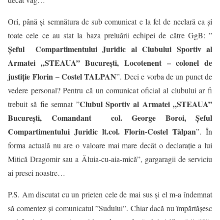
Ori, până și semnătura de sub comunicat e la fel de neclară ca și
toate cele ce au stat la baza preluării echipei de către GgB: ”
Şeful Compartimentului Juridic al Clubului Sportiv al
Armatei „STEAUA” Bucureşti, Locotenent – colonel de
justiţie Florin – Costel TALPAN
”. Deci e vorba de un punct de
vedere personal? Pentru că un comunicat oficial al clubului ar fi
Clubul Sportiv al Armatei „STEAUA”
trebuit să fie semnat ”
Bucureşti, Comandant col. George Boroi, Șeful
Compartimentului Juridic
lt.col
. Florin-Costel Tălpan
”. În
forma actuală nu are o valoare mai mare decât o declarație a lui
Mitică Dragomir sau a Ăluia-cu-aia-mică”, gargaragii de serviciu
ai presei noastre…
P.S. Am discutat cu un prieten cele de mai sus și el m-a îndemnat
să comentez și comunicatul ”Sudului”. Chiar dacă nu împărtășesc