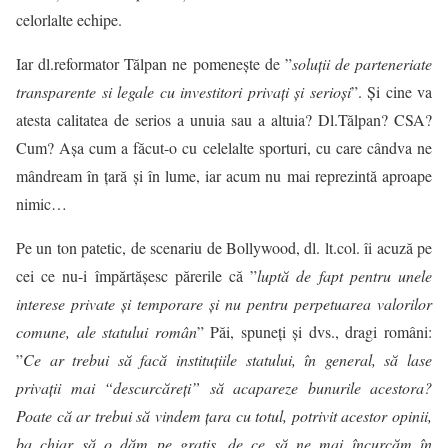
celorlalte echipe.
Iar dl.reformator Tălpan ne pomenește de ”
soluţii de parteneriate
transparente si legale cu investitori privaţi şi serioşi
”. Și cine va
atesta calitatea de serios a unuia sau a altuia? Dl.Tălpan? CSA?
Cum? Așa cum a făcut-o cu celelalte sporturi, cu care cândva ne
mândream în țară și în lume, iar acum nu mai reprezintă aproape
nimic…
Pe un ton patetic, de scenariu de Bollywood, dl.
lt.col
. îi acuză pe
cei ce nu-i împărtășesc părerile că ”
luptă de fapt pentru unele
interese private şi temporare şi nu pentru perpetuarea valorilor
comune, ale statului român
” Păi, spuneți și dvs., dragi români:
”
Ce ar trebui să facă instituţiile statului, în general, să lase
privaţii mai “descurcăreţi” să acapareze bunurile acestora?
Poate că ar trebui să vindem ţara cu totul, potrivit acestor opinii,
ba chiar să o dăm pe gratis, de ce să ne mai încurcăm în