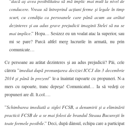
”
dacă aş avea posibilitatea să mă implic mai mult la nivel de
conducere. Vreau să întreprind acţiuni ferme şi legale în timp
scurt, cu condiţia ca persoanele care până acum au arătat
dezinteres şi au adus grave prejudicii imaginii Stelei să nu se
mai implice
.” Hopa… Sesizez eu un voalat atac la superior, sau
mi se pare? Parcă altfel merg lucrurile în armată, nu prin
comunicate…
Ce persoane au arătat dezinteres și au adus prejudicii? Păi, cele
cărora ”
imediat după pronunţarea deciziei ICCJ din 3 decembrie
2014 şi până în prezent
” le-a înaintat rapoarte cu propuneri. N-a
mers cu rapoarte, tranc depeșa! Comunicatul… Ia să vedeți ce
propuneri are dl.
lt.col
….
”
Schimbarea imediată a siglei FCSB, a denumirii şi a eliminării
practicii FCSB de a se mai folosi de brandul Steaua Bucureşti în
toate formele posibile
.” Deci, după dânsul, echipa care a participat