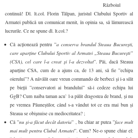
Războiul
continuă! Dl.
lt.col
. Florin Tălpan, juristul Clubului Sportiv al
Armatei publică un comunicat menit, în opinia sa, să lămurească
lucrurile. Ce ne spune dl.
lt.col
.?
Că acționează pentru ”
a conserva brandul Steaua Bucureşti,
care aparţine Clubului Sportiv al Armatei „Steaua Bucureşti”
(CSA), cel care l-a creat şi l-a dezvoltat
”. Păi, dacă Steaua
aparține CSA, cum de a ajuns ca, de 13 ani, să fie ”echipa
oierului”? A năvălit oare vreun commando de berbeci și i-a silit
pe bieții ”conservatori ai brandului” să-i cedeze echipa lui
GgB? Cum naiba taman acu` l-a pălit dragostea de brand, și nu
pe vremea Păuneștilor, când s-a vândut tot ce era mai bun și
Steaua se obișnuise cu mediocritatea? ;
Că ”
nu și-a făcut decât datoria
” , ba chiar ar putea ”
face mult
mai mult pentru Clubul Armatei
”. Cum? Ne-o spune chiar el: