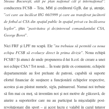
Steaua Bucureşti, atât pe plan naţional cât şi internaţional
”:
conducerea FCSB – Teia, MM și creditorul GgB, dar și, atenție,
”
cei care au încălcat HG 66/1999 şi care au transferat jucătorii
de fotbal ai CSA din spaţiul public în spaţiul privat cu încălcarea
legilor
”, plus ”
pasivitatea şi dezinteresul comandantului CSA,
George Boroi
”.
Nici FRF și LPF nu scapă. Ele ”
nu trebuiau să permită ca noua
echipa FCSB să evolueze direct în prima divizie
”. Noua echipă
FCSB? Și atunci de unde propunerea d-lui
lt.col
. de creare a unei
noi echipe CSA? Tot nouă… În toate țările ex-comuniste, echipele
departamentale au fost preluate de patroni, capabili să suporte
efortul financiar de susținere a funcționării echipelor respective,
acestea și-au păstrat numele, sigla, palmaresul. Numai noi trebuie
să fim mai cu moț, să inventăm noi și noi motive de gâlceavă, de
aiurire a suporterilor care nu au participat la mișculațiile post-
revoluționare din sport – și acest lucru e valabil în cazul tuturor