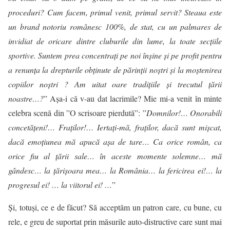
proceduri? Cum facem, primul venit, primul servit? Steaua este
un brand notoriu românesc 100%, de stat, cu un palmares de
invidiat de oricare dintre cluburile din lume, la toate secţiile
sportive. Suntem prea concentraţi pe noi înşine şi pe profit pentru
a renunţa la drepturile obţinute de părinţii noştri şi la moştenirea
copiilor noştri ? Am uitat oare tradiţiile şi trecutul ţării
noastre…?
” Așa-i că v-au dat lacrimile? Mie mi-a venit în minte
celebra scenă din ”O scrisoare pierdută”: ”
Domnilor!… Onorabili
concetăţeni!… Fraţilor!… Iertaţi-mă, fraţilor, dacă sunt mişcat,
dacă emoţiunea mă apucă aşa de tare… Ca orice român, ca
orice fiu al ţării sale… în aceste momente solemne… mă
gândesc… la ţărişoara mea… la România… la fericirea ei!… la
progresul ei! … la viitorul ei! …
”
Și, totuși, ce e de făcut? Să acceptăm un patron care, cu bune, cu
rele, e greu de suportat prin măsurile auto-distructive care sunt mai