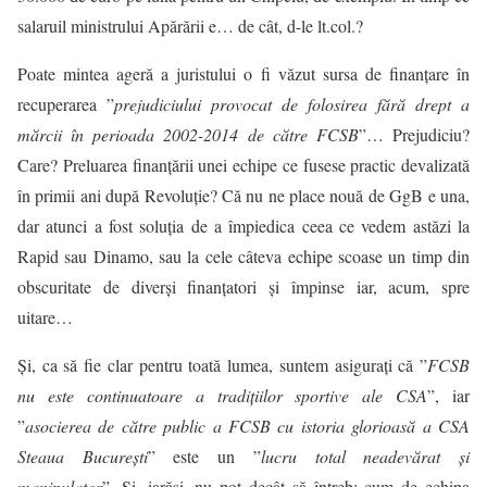
salaruil ministrului Apărării e… de cât, d-le
lt.col
.?
Poate mintea ageră a juristului o fi văzut sursa de finanțare în
recuperarea ”
prejudiciului provocat de folosirea fără drept a
mărcii în perioada 2002-2014 de către FCSB
”… Prejudiciu?
Care? Preluarea finanțării unei echipe ce fusese practic devalizată
în primii ani după Revoluție? Că nu ne place nouă de GgB e una,
dar atunci a fost soluția de a împiedica ceea ce vedem astăzi la
Rapid sau Dinamo, sau la cele câteva echipe scoase un timp din
obscuritate de diverși finanțatori și împinse iar, acum, spre
uitare…
Și, ca să fie clar pentru toată lumea, suntem asigurați că ”
FCSB
nu este continuatoare a tradiţiilor sportive ale CSA
”, iar
”
asocierea de către public a FCSB cu istoria glorioasă a CSA
Steaua Bucureşti
” este un ”
lucru total neadevărat şi
manipulator
”. Și, iarăși, nu pot decât să întreb: cum de echipa