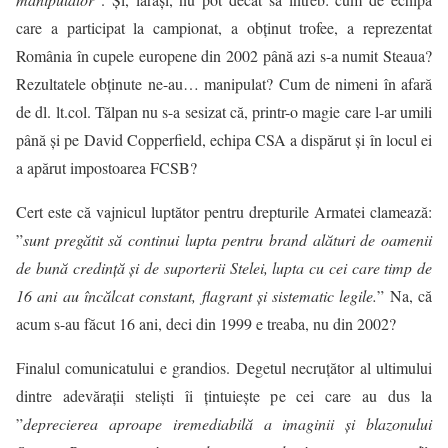
care a participat la campionat, a obținut trofee, a reprezentat
România în cupele europene din 2002 până azi s-a numit Steaua?
Rezultatele obținute ne-au… manipulat? Cum de nimeni în afară
de dl.
lt.col
. Tălpan nu s-a sesizat că, printr-o magie care l-ar umili
până și pe David Copperfield, echipa CSA a dispărut și în locul ei
a apărut impostoarea FCSB?
Cert este că vajnicul luptător pentru drepturile Armatei clamează:
”
sunt pregătit să continui lupta pentru brand alături de oamenii
de bună credinţă şi de suporterii Stelei, lupta cu cei care timp de
16 ani au încălcat constant, flagrant şi sistematic legile.
” Na, că
acum s-au făcut 16 ani, deci din 1999 e treaba, nu din 2002?
Finalul comunicatului e grandios. Degetul necruțător al ultimului
dintre adevărații steliști îi țintuiește pe cei care au dus la
”
deprecierea aproape iremediabilă a imaginii şi blazonului