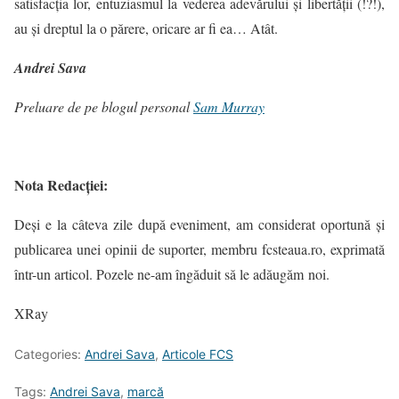
satisfacția lor, entuziasmul la vederea adevărului și libertății (!?!),
au și dreptul la o părere, oricare ar fi ea… Atât.
Andrei Sava
Preluare de pe blogul personal
Sam Murray
Nota
Redacției:
Deși e la câteva zile după eveniment, am considerat oportună și
publicarea unei opinii de suporter, membru fcsteaua.ro, exprimată
într-un articol. Pozele ne-am îngăduit să le adăugăm noi.
XRay
Categories:
Andrei Sava
,
Articole FCS
Tags:
Andrei Sava
,
marcă