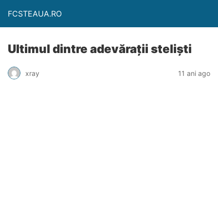
FCSTEAUA.RO
Ultimul dintre adevărații steliști
xray
11 ani ago