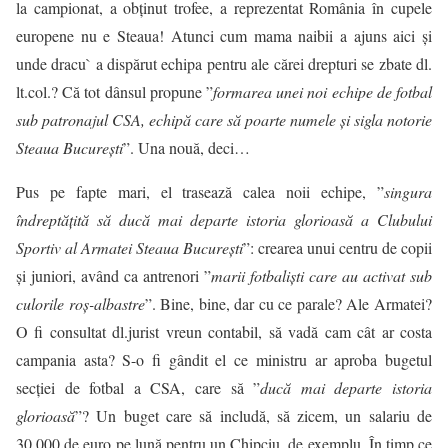
la campionat, a obținut trofee, a reprezentat România în cupele
europene nu e Steaua! Atunci cum mama naibii a ajuns aici și
unde dracu` a dispărut echipa pentru ale cărei drepturi se zbate dl.
lt.col
.? Că tot dânsul propune ”
formarea unei noi echipe de fotbal
sub patronajul CSA, echipă care să poarte numele şi sigla notorie
Steaua Bucureşti
”. Una nouă, deci…
Pus pe fapte mari, el trasează calea noii echipe, ”
singura
îndreptăţită să ducă mai departe istoria glorioasă a Clubului
Sportiv al Armatei Steaua Bucureşti
”: crearea unui centru de copii
și juniori, având ca antrenori ”
marii fotbalişti care au activat sub
culorile roş-albastre
”. Bine, bine, dar cu ce parale? Ale Armatei?
O fi consultat dl.jurist vreun contabil, să vadă cam cât ar costa
campania asta? S-o fi gândit el ce ministru ar aproba bugetul
secției de fotbal a CSA, care să ”
ducă mai departe istoria
glorioasă
”? Un buget care să includă, să zicem, un salariu de
30.000 de euro pe lună pentru un Chipciu, de exemplu. În timp ce