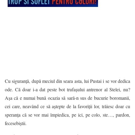
Cu siguranță, după meciul din seara asta, lui Pustai i se vor dedica
ode. Că doar i-a dat peste bot trufașului antrenor al Stelei, nu?
Așa că e numai bună ocazia să sară-n sus de bucurie boromanii,
cei care, neavând ce să aștepte de la favoriții lor, trăiesc doar cu
speranța că se vor mai împiedica, pe ici, pe colo, ste…, pardon,
fecesebiștii.