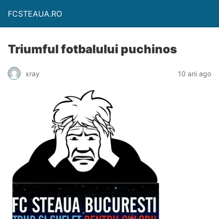
FCSTEAUA.RO
Triumful fotbalului puchinos
xray
10 ani ago