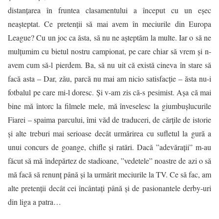
distanțarea în fruntea clasamentului a început cu un eșec
neașteptat. Ce pretenții să mai avem în meciurile din Europa
League? Cu un joc ca ăsta, să nu ne așteptăm la multe. Iar o să ne
mulțumim cu bietul nostru campionat, pe care chiar să vrem și n-
avem cum să-l pierdem. Ba, să nu uit că există cineva în stare să
facă asta – Dar, zău, parcă nu mai am nicio satisfacție – ăsta nu-i
fotbalul pe care mi-l doresc. Și v-am zis că-s pesimist. Așa că mai
bine mă întorc la filmele mele, mă înveselesc la giumbușlucurile
Fiarei – spaima parcului, îmi văd de traduceri, de cărțile de istorie
și alte treburi mai serioase decât urmărirea cu sufletul la gură a
unui concurs de goange, chifle și ratări. Dacă ”adevărații” m-au
făcut să mă îndepărtez de stadioane, ”vedetele” noastre de azi o să
mă facă să renunț până și la urmărit meciurile la TV. Ce să fac, am
alte pretenții decât cei încântați până și de pasionantele derby-uri
din liga a patra…