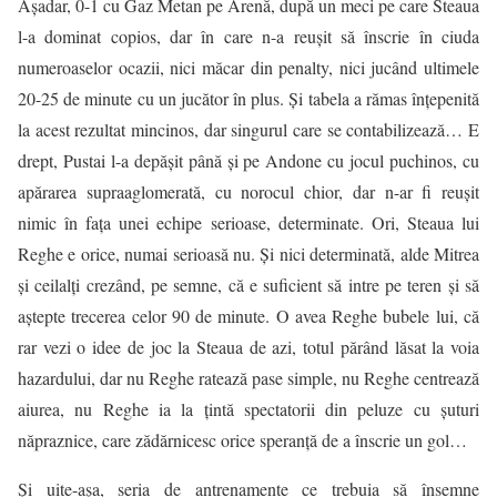
Așadar, 0-1 cu Gaz Metan pe Arenă, după un meci pe care Steaua
l-a dominat copios, dar în care n-a reușit să înscrie în ciuda
numeroaselor ocazii, nici măcar din penalty, nici jucând ultimele
20-25 de minute cu un jucător în plus. Și tabela a rămas înțepenită
la acest rezultat mincinos, dar singurul care se contabilizează… E
drept, Pustai l-a depășit până și pe Andone cu jocul puchinos, cu
apărarea supraaglomerată, cu norocul chior, dar n-ar fi reușit
nimic în fața unei echipe serioase, determinate. Ori, Steaua lui
Reghe e orice, numai serioasă nu. Și nici determinată, alde Mitrea
și ceilalți crezând, pe semne, că e suficient să intre pe teren și să
aștepte trecerea celor 90 de minute. O avea Reghe bubele lui, că
rar vezi o idee de joc la Steaua de azi, totul părând lăsat la voia
hazardului, dar nu Reghe ratează pase simple, nu Reghe centrează
aiurea, nu Reghe ia la țintă spectatorii din peluze cu șuturi
năpraznice, care zădărnicesc orice speranță de a înscrie un gol…
Și uite-așa, seria de antrenamente ce trebuia să însemne