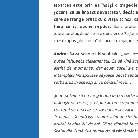
Moartea este prin ea însăși o tragedie
șocant, cu un impact devastator, decât a
care se frânge brusc cu o viață stinsă, 
timp ce își spune replica.
Sunt profund 
televizorului, după ce în a doua zi de Paște a
căzut răpus „din senin” de acest ucigaș în se
Andrei Sava
scrie pe blogul său:
„Am urmă
putea influența clasamentul. Ca să vină a
astfel de momente, dar acum totul s-a te
întâmplat? Nu apucase să joace decât șapte 
serba ziua în aceeași zi cu băiatul meu…
Și nu putem să nu ne gândim la o moarte ase
prăbușit pe teren, și el plecat prea repede
tot felul de motive, se vor aduce acuzații –
”excelat” Geambașu cu mutra lui de cioclu –
brutal, la abia 26 de ani. Să ne rămână în a
Stelei din Cupă. Și-s numai două săptămâni