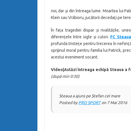
noi, dar și din întreaga lume. Moartea lui P
Klein sau Vrăbioru, jucătorii decedaţi pe tere
În fața tragediei dispar și rivalitățile, u
diferențele între sigle și culori.
FC Steaua
profunda tristețe pentru trecerea în neființă
sprijinul moral pentru familia lui Patrick, pre
acestui eveniment socant.
Video|Astăzi întreaga echipă Steaua a f
(după min 0:30)
Steaua a ajuns pe Ștefan cel mare
Posted by
PRO SPORT
on 7 Mai 2016