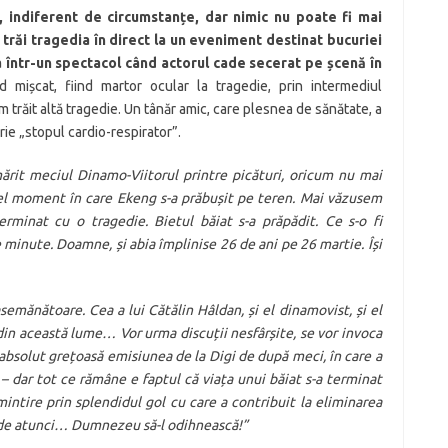
, indiferent de circumstanțe, dar nimic nu poate fi mai
 trăi tragedia în direct la un eveniment destinat bucuriei
ca într-un spectacol când actorul cade secerat pe șcenă în
mișcat, fiind martor ocular la tragedie, prin intermediul
m trăit altă tragedie. Un tânăr amic, care plesnea de sănătate, a
rie „stopul cardio-respirator”.
rit meciul Dinamo-Viitorul printre picături, oricum nu mai
cel moment în care Ekeng s-a prăbușit pe teren. Mai văzusem
rminat cu o tragedie. Bietul băiat s-a prăpădit. Ce s-o fi
minute. Doamne, și abia împlinise 26 de ani pe 26 martie. Își
mănătoare. Cea a lui Cătălin Hâldan, și el dinamovist, și el
 din această lume… Vor urma discuții nesfârșite, se vor invoca
 absolut grețoasă emisiunea de la Digi de după meci, în care a
 dar tot ce rămâne e faptul că viața unui băiat s-a terminat
mintire prin splendidul gol cu care a contribuit la eliminarea
 de atunci…
Dumnezeu să-l odihnească!”