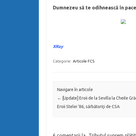
Dumnezeu să te odihnească în pace,
XRay
Categorie:
Articole FCS
Navigare în articole
←
[Update] Eroii de la Sevilla la Cheile Grăd
Eroii Stelei ’86, sărbătoriţi de CSA
6 comentarii la „
Tributul suprem plătit