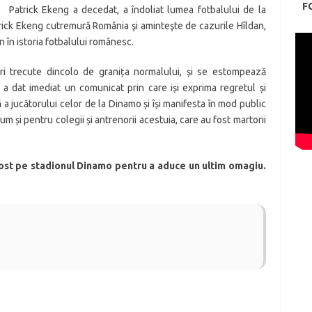
F
Patrick Ekeng a decedat, a îndoliat lumea fotbalului de la
atrick Ekeng cutremură România şi aminteşte de cazurile Hîldan,
n în istoria fotbalului românesc.
neori trecute dincolo de granița normalului, și se estompează
a dat imediat un comunicat prin care iși exprima regretul și
 a jucătorului celor de la Dinamo și își manifesta în mod public
cum și pentru colegii și antrenorii acestuia, care au fost martorii
ost pe stadionul Dinamo pentru a aduce un ultim omagiu.