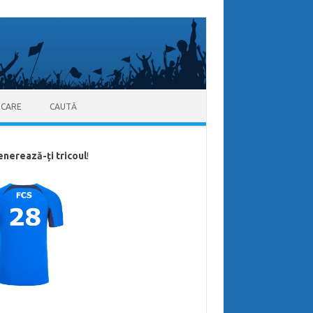
ICARE
CAUTĂ
enerează-ți tricoul
!