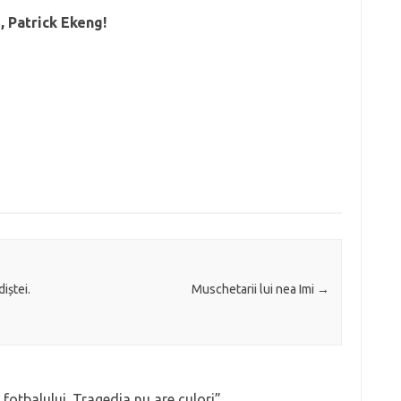
 Patrick Ekeng!
iștei.
Muschetarii lui nea Imi
→
 fotbalului. Tragedia nu are culori
”