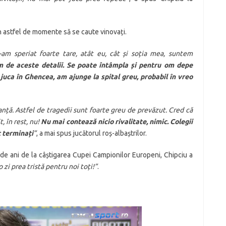
în astfel de momente să se caute vinovați.
-am speriat foarte tare, atât eu, cât și soția mea, suntem
m de aceste detalii. Se poate întâmpla și pentru om depe
uca în Ghencea, am ajunge la spital greu, probabil în vreo
anță. Astfel de tragedii sunt foarte greu de prevăzut. Cred că
, în rest, nu!
Nu mai contează nicio rivalitate, nimic.
Colegii
t terminați
”
, a mai spus jucătorul roș-albaștrilor.
 de ani de la câștigarea Cupei Campionilor Europeni, Chipciu a
 zi prea tristă pentru noi toți!”
.