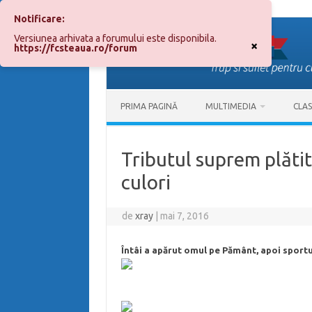
Notificare:
Sari
la
Versiunea arhivata a forumului este disponibila.
conținut
×
https://fcsteaua.ro/forum
PRIMA PAGINĂ
MULTIMEDIA
CLA
Tributul suprem plătit
culori
de
xray
|
mai 7, 2016
Întâi a apărut omul pe Pământ, apoi sportul 