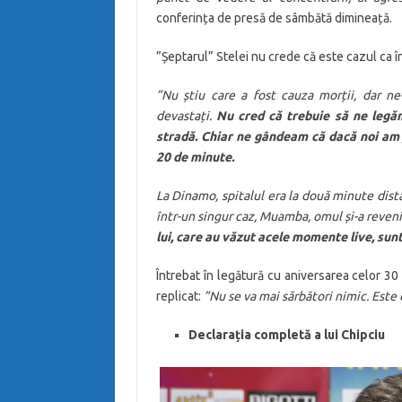
conferința de presă de sâmbătă dimineață.
”Șeptarul” Stelei nu crede că este cazul ca 
”Nu știu care a fost cauza morții, dar ne
devastați.
Nu cred că trebuie să ne legă
stradă. Chiar ne gândeam că dacă noi am j
20 de minute.
La Dinamo, spitalul era la două minute dist
într-un singur caz, Muamba, omul și-a revenit
lui, care au văzut acele momente live, sun
Întrebat în legătură cu aniversarea celor 30
replicat:
”Nu se va mai sărbători nimic. Este o
Declarația completă a lui Chipciu