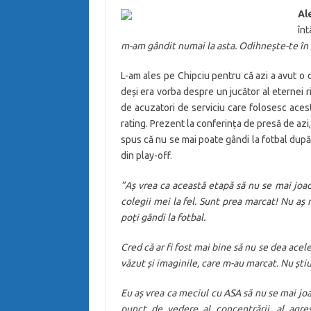
Al
înt
m-am gândit numai la asta. Odihnește-te în 
L-am ales pe Chipciu pentru că azi a avut o
deși era vorba despre un jucător al eternei r
de acuzatori de serviciu care folosesc aces
rating. Prezent la conferința de presă de azi
spus că nu se mai poate gândi la fotbal dup
din play-off.
”Aș vrea ca această etapă să nu se mai joac
colegii mei la fel. Sunt prea marcat! Nu aș
poți gândi la fotbal.
Cred că ar fi fost mai bine să nu se dea ac
văzut și imaginile, care m-au marcat. Nu ști
Eu aș vrea ca meciul cu ASA să nu se mai joa
punct de vedere al concentrării, al agre