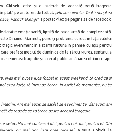
ex Chipciu
este și el siderat de această nouă tragedie
âmplată pe un teren de fotbal.
„Nu am cuvinte. Toată noaptea
pace, Patrick Ekeng!”
, a postat Alex pe pagina sa de facebook.
 declarație emoționantă, lipsită de orice urmă de complezență,
ivale Dinamo. Mai mult, pune și problema corect în fața valului
t tragic eveniment în a stârni furtună în pahare cu apă pentru
, care prefața meciul de duminică de la Târgu Mureș, șeptarul a
ă o asemenea tragedie și a cerut public amânarea ultimei etape
e. N-aș mai putea juca fotbal în acest weekend. Și cred că și
 mai avea forța să intru pe teren. În astfel de momente, nu te
ele imagini. Am mai auzit de astfel de evenimente, dar acum am
u cât de repede se va trece peste această tragedie.
ce deloc. Nu mai contează nici pentru noi, nici pentru ei. Din
sivității, nu mai pot juca prea repede”
, a spus Chipciu la