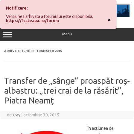
Sari
la
Notificare:
conținut
Versiunea arhivata a forumului este disponibila.
×
https://fcsteaua.ro/forum
Menu
ARHIVE ETICHETE:
TRANSFER 2015
Transfer de „sânge” proaspăt roș-
albastru: „trei crai de la răsărit”,
Piatra Neamț
de
xray
|
octombrie 30, 2015
În acțiunea de