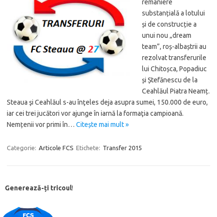
remaniere
substanțială a lotului
și de construcție a
unui nou „dream
team”, roș-albaștrii au
rezolvat transferurile
lui Chitoșca, Popadiuc
și Ștefănescu de la
Ceahlăul Piatra Neamț.
Steaua şi Ceahlăul s-au înţeles deja asupra sumei, 150.000 de euro,
iar cei trei jucători vor ajunge în iarnă la formaţia campioană.
Nemțenii vor primi în…
Citește mai mult »
Categorie:
Articole FCS
Etichete:
Transfer 2015
Generează-ți tricoul
!