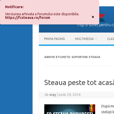
Notificare:
Sari
la
Versiunea arhivata a forumului este disponibila.
conținut
×
https://fcsteaua.ro/forum
PRIMA PAGINĂ
MULTIMEDIA
CLA
ARHIVE ETICHETE:
SUPORTERI STEAUA
Steaua peste tot acas
de
xray
|
iunie 29, 2016
După mec
steliști