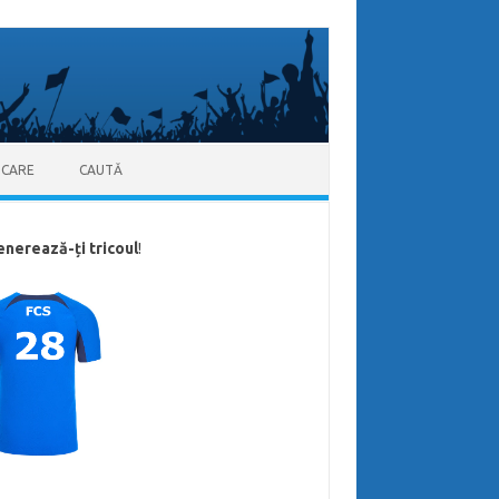
ICARE
CAUTĂ
enerează-ți tricoul
!