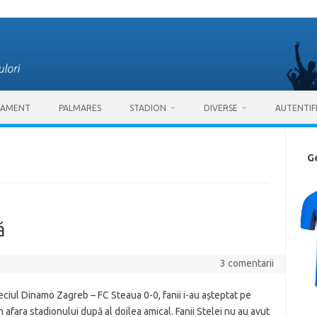
SAMENT
PALMARES
STADION
DIVERSE
AUTENTIF
G
ă
3 comentarii
iul Dinamo Zagreb – FC Steaua 0-0, fanii i-au așteptat pe
 în afara stadionului după al doilea amical. Fanii Stelei nu au avut