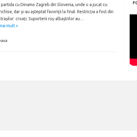
F
 partida cu Dinamo Zagreb din Slovenia, unde s-a jucat cu
nchise, dar şi-au aşteptat favoriţii la final. Restricția a fost din
trașilor croați. Suporterii roş-albaştrilor au…
mai mult »
eaua