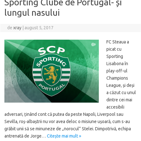
Sporting Clube de Portugal- și
lungul nasului
de
xray
|
august 5, 2017
FC Steaua a
picat cu
Sporting
Lisabona în
play-off-ul
Champions
League, și deși
a căzut cu unul
dintre cei mai
accesibili
adversari, ținând cont că putea da peste Napoli, Liverpool sau
Sevilla, roș-albaștrii nu vor avea deloc o misiune ușoară, cum s-au
grăbit unii să se minuneze de „norocul” Stelei. Dimpotrivă, echipa
antrenată de Jorge…
Citește mai mult »