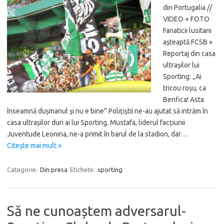
din Portugalia //
VIDEO + FOTO
Fanaticii lusitani
așteaptă FCSB »
Reportaj din casa
ultrașilor lui
Sporting: „Ai
tricou roșu, ca
Benfica! Asta
înseamnă dușmanul şi nu e bine” Polițiștii ne-au ajutat să intrăm în
casa ultrașilor duri ai lui Sporting. Mustafa, liderul facțiunii
Juventude Leonina, ne-a primit în barul de la stadion, dar…
Citește mai mult »
Categorie:
Din presa
Etichete:
sporting
Să ne cunoaștem adversarul-