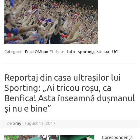
Categorie:
Foto OMbun
Etichete:
foto
,
sporting
,
steaua
,
UCL
Reportaj din casa ultrașilor lui
Sporting: „Ai tricou roșu, ca
Benfica! Asta înseamnă dușmanul
şi nu e bine”
de
xray
|
august 13, 2017
Corespondență