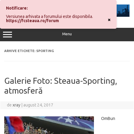
Sari
la
Notificare:
conținut
Versiunea arhivata a forumului este disponibila.
×
https://fcsteaua.ro/forum
Menu
ARHIVE ETICHETE:
SPORTING
Galerie Foto: Steaua-Sporting,
atmosferă
de
xray
|
august 24, 2017
OmBun