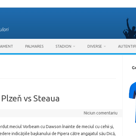
SAMENT
PALMARES
STADION
DIVERSE
AUTENTIF
G
 Plzeň vs Steaua
Niciun comentariu
erdut meciul Vorbeam cu Dawson înainte de meciul cu cehii și,
edere indicățiile bașkanului de Pipera către angajatul său Dică,