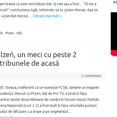
F
am teama că vom veni bătuți măr. Și cam așa a fost… ”El ne-a
ciul!” concluziona GgB, referindu-se la Junior Morais. Așa zic
ne-a pierdut meciul,…
Citește mai mult »
sb
,
Plzen
,
UEL
zeň, un meci cu peste 2
 tribunele de acasă
2 comentarii
E. Steaua, indiferent că se numește FCSB, rămâne un magnet
udiență. Meciul cu Plzen, dat de Pro TV, a ținut în fața
arelor peste două milioane de români în fiecare minut. Partida
ena Națională (scor 2-2) a fost mult în fața celorlalte posturi
valul de difuzare. La orașe și pe segmentul…