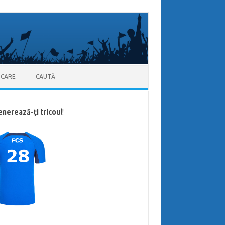
ICARE
CAUTĂ
enerează-ți tricoul
!