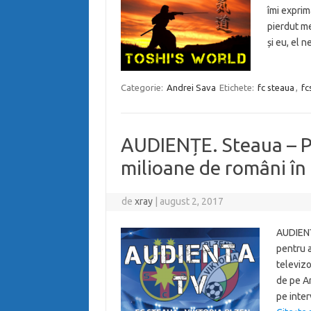
îmi exprim
pierdut me
și eu, el 
Categorie:
Andrei Sava
Etichete:
fc steaua
,
fc
AUDIENȚE. Steaua – Pl
milioane de români în
de
xray
|
august 2, 2017
AUDIENȚ
pentru a
televizo
de pe Ar
pe inter