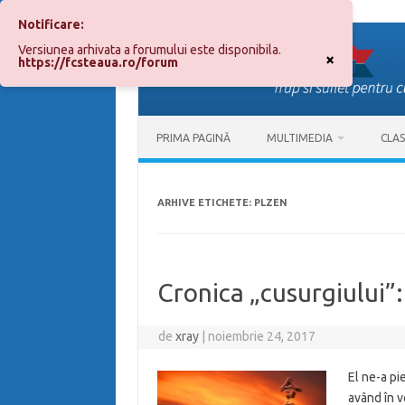
Notificare:
Sari
la
Versiunea arhivata a forumului este disponibila.
conținut
×
https://fcsteaua.ro/forum
PRIMA PAGINĂ
MULTIMEDIA
CLA
ARHIVE ETICHETE:
PLZEN
Cronica „cusurgiului”:
de
xray
|
noiembrie 24, 2017
El ne-a pi
având în v