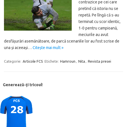
contrazice pe cei care
pretind că istoria nu se
repetă. Pe lîngă că s-au
terminat cu scor identic,
1-0 pentru campioană,
meciurile au avut
desfășurări asemănătoare, de parcă scenariile lor au fost scrise de
una și aceeași…
Citește mai mult »
Categorie:
Articole FCS
Etichete:
Hamroun
,
Nita
,
Revista presei
Generează-ți tricoul
!