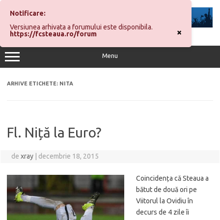
Sari
la
Notificare:
conținut
Versiunea arhivata a forumului este disponibila.
×
https://fcsteaua.ro/forum
Menu
ARHIVE ETICHETE:
NITA
Fl. Niță la Euro?
de
xray
|
decembrie 18, 2015
Coincidența că Steaua a
bătut de două ori pe
Viitorul la Ovidiu în
decurs de 4 zile îi