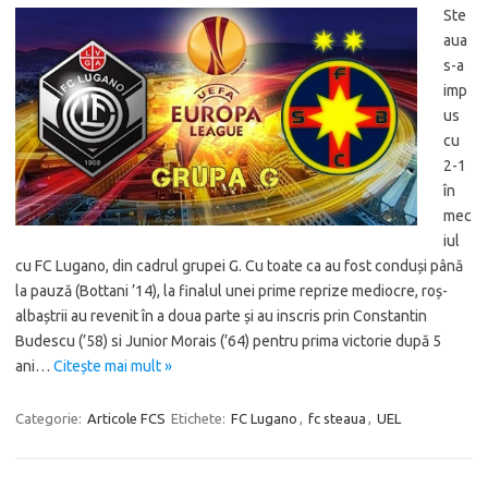
Ste
aua
s-a
imp
us
cu
2-1
în
mec
iul
cu FC Lugano, din cadrul grupei G. Cu toate ca au fost conduși până
la pauză (Bottani ’14), la finalul unei prime reprize mediocre, roș-
albaștrii au revenit în a doua parte și au inscris prin Constantin
Budescu (’58) si Junior Morais (’64) pentru prima victorie după 5
ani…
Citește mai mult »
Categorie:
Articole FCS
Etichete:
FC Lugano
,
fc steaua
,
UEL