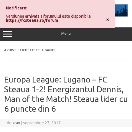
Sari
la
Notificare:
conținut
Versiunea arhivata a forumului este disponibila.
×
https://fcsteaua.ro/forum
Menu
ARHIVE ETICHETE:
FC LUGANO
Europa League: Lugano – FC
Steaua 1-2! Energizantul Dennis,
Man of the Match! Steaua lider cu
6 puncte din 6
de
xray
|
septembrie 27, 2017