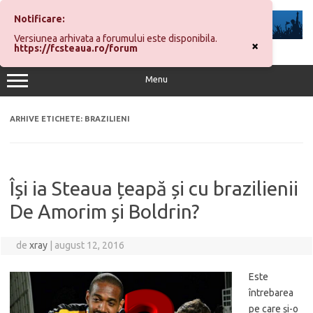
Sari
la
Notificare:
conținut
Versiunea arhivata a forumului este disponibila.
×
https://fcsteaua.ro/forum
Menu
ARHIVE ETICHETE:
BRAZILIENI
Își ia Steaua țeapă și cu brazilienii
De Amorim și Boldrin?
de
xray
|
august 12, 2016
Este
întrebarea
pe care și-o