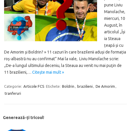
pune Liviu
Manolache,
miercuri, 10
August, în
articolul „Își
ia Steaua
țeapă și cu
De Amorim și Boldrin? » 11 cazuri în care brazilenii aduși de formația
roș-albastră nu au confirmat” Mai la vale, Liviu Manolache scrie:
„De-a lungul ultimului deceniu, la Steaua au venit nu mai puţin de
11 brazilieni,…
Citește mai mult »
Categorie:
Articole FCS
Etichete:
Boldrin
,
brazilieni
,
De Amorim
,
tranferuri
Generează-ți tricoul
!