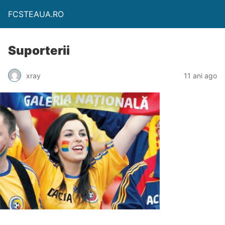
FCSTEAUA.RO
Suporterii
xray
11 ani ago