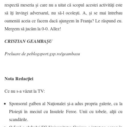
respectă meseria şi care nu a uitat că scopul acestei activităţi este
să îţi învingi adversarul, nu să-l ocoleşti. A, şi se mai întrebau
oameniii aceia ce facem dacă ajungem în Franţa? Le răspund eu.
Mergem să jucăm la 0-0. Allez!
CRISTIAN GEAMBAŞU
Preluare de pe
blogsport.gsp.ro/geambasu
Nota
Redacției
Ce nu s-a văzut la TV:
Sponsorul galben al Naționalei și-a adus propria galerie, ca la
Ploiești în meciul cu Insulele Feroe. Unii cu tobele, alții cu
scandările.