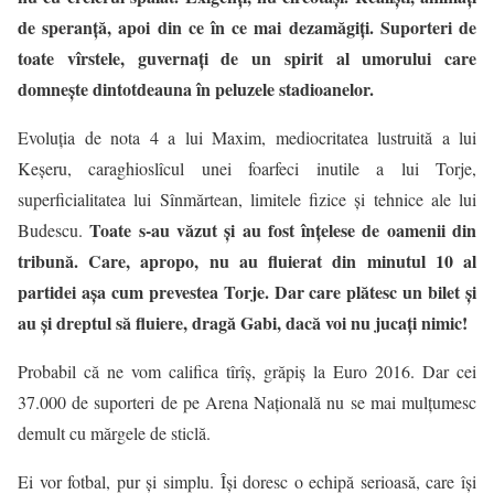
de speranţă, apoi din ce în ce mai dezamăgiţi. Suporteri de
toate vîrstele, guvernaţi de un spirit al umorului care
domneşte dintotdeauna în peluzele stadioanelor.
Evoluţia de nota 4 a lui Maxim, mediocritatea lustruită a lui
Keşeru, caraghioslîcul unei foarfeci inutile a lui Torje,
superficialitatea lui Sînmărtean, limitele fizice şi tehnice ale lui
Toate s-au văzut şi au fost înţelese de oamenii din
Budescu.
tribună. Care, apropo, nu au fluierat din minutul 10 al
partidei aşa cum prevestea Torje. Dar care plătesc un bilet şi
au şi dreptul să fluiere, dragă Gabi, dacă voi nu jucaţi nimic!
Probabil că ne vom califica tîrîş, grăpiş la Euro 2016. Dar cei
37.000 de suporteri de pe Arena Naţională nu se mai mulţumesc
demult cu mărgele de sticlă.
Ei vor fotbal, pur şi simplu. Îşi doresc o echipă serioasă, care îşi