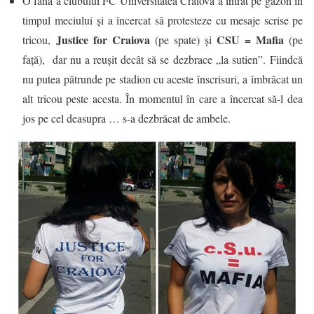
O fană a clubului FC Universitatea Craiova a intrat pe gazon în
timpul meciului și a încercat să protesteze cu mesaje scrise pe
Justice for Craiova
CSU = Mafia
tricou,
(pe spate) și
(pe
față), dar nu a reușit decât să se dezbrace „la sutien”. Fiindcă
nu putea pătrunde pe stadion cu aceste înscrisuri, a îmbrăcat un
alt tricou peste acesta. În momentul în care a încercat să-l dea
jos pe cel deasupra … s-a dezbrăcat de ambele.