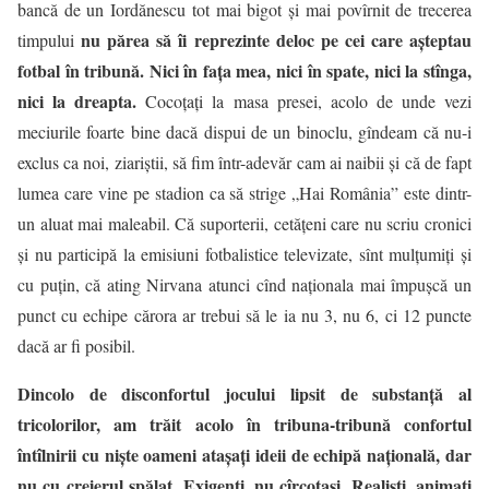
bancă de un Iordănescu tot mai bigot şi mai povîrnit de trecerea
nu părea să îi reprezinte deloc pe cei care aşteptau
timpului
fotbal în tribună. Nici în faţa mea, nici în spate, nici la stînga,
nici la dreapta.
Cocoţaţi la masa presei, acolo de unde vezi
meciurile foarte bine dacă dispui de un binoclu, gîndeam că nu-i
exclus ca noi, ziariştii, să fim într-adevăr cam ai naibii şi că de fapt
lumea care vine pe stadion ca să strige „Hai România” este dintr-
un aluat mai maleabil. Că suporterii, cetăţeni care nu scriu cronici
şi nu participă la emisiuni fotbalistice televizate, sînt mulţumiţi şi
cu puţin, că ating Nirvana atunci cînd naţionala mai împuşcă un
punct cu echipe cărora ar trebui să le ia nu 3, nu 6, ci 12 puncte
dacă ar fi posibil.
Dincolo de disconfortul jocului lipsit de substanţă al
tricolorilor, am trăit acolo în tribuna-tribună confortul
întîlnirii cu nişte oameni ataşaţi ideii de echipă naţională, dar
nu cu creierul spălat. Exigenţi, nu cîrcotaşi. Realişti, animaţi