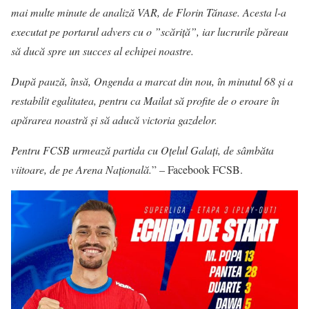
mai multe minute de analiză VAR, de Florin Tănase. Acesta l-a
executat pe portarul advers cu o ”scăriță”, iar lucrurile păreau
să ducă spre un succes al echipei noastre.
După pauză, însă, Ongenda a marcat din nou, în minutul 68 și a
restabilit egalitatea, pentru ca Mailat să profite de o eroare în
apărarea noastră și să aducă victoria gazdelor.
Pentru FCSB urmează partida cu Oțelul Galați, de sâmbăta
viitoare, de pe Arena Națională.
” – Facebook FCSB.