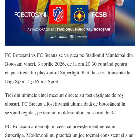
FC Botoșani vs FC Steaua se va juca pe Stadionul Municipal din
Botoșani vineri, 3 aprilie 2026, de la ora 20:30 contând pentru
etapa a treia din play-out-ul Superligii. Partida se va transmite la
Digi Sport 1 și Prima Sport.
Trei din ultimele cinci meciuri directe au fost câștigate de roș-
albaștri. FC Steaua a fost învinsă ultima dată de botoșăneni în
sezonul regulat, pe terenul moldovenilor, cu scorul de 3-1.
FC Botoșani are emoții în ceea ce privește menținerea în
Superliga. Moldovenii nu practică un joc tocmai consistent și s-ar