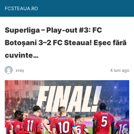
FCSTEAUA.RO
Superliga – Play-out #3: FC
Botoșani 3–2 FC Steaua! Eșec fără
cuvinte…
xray
4 luni ago