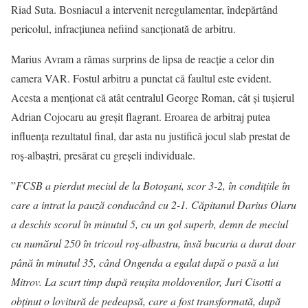
Riad Suta. Bosniacul a intervenit neregulamentar, îndepărtând
pericolul, infracțiunea nefiind sancționată de arbitru.
Marius Avram a rămas surprins de lipsa de reacție a celor din
camera VAR. Fostul arbitru a punctat că faultul este evident.
Acesta a menționat că atât centralul George Roman, cât și tușierul
Adrian Cojocaru au greșit flagrant. Eroarea de arbitraj putea
influența rezultatul final, dar asta nu justifică jocul slab prestat de
roș-albaștri, presărat cu greșeli individuale.
”
FCSB a pierdut meciul de la Botoșani, scor 3-2, în condițiile în
care a intrat la pauză conducând cu 2-1. Căpitanul Darius Olaru
a deschis scorul în minutul 5, cu un gol superb, demn de meciul
cu numărul 250 în tricoul roș-albastru, însă bucuria a durat doar
până în minutul 35, când Ongenda a egalat după o pasă a lui
Mitrov. La scurt timp după reușita moldovenilor, Juri Cisotti a
obținut o lovitură de pedeapsă, care a fost transformată, după