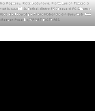
Mihai Popescu, Risto Radunovic, Florin Lucian Tănase si
cat in meciul de fotbal dintre FC Steaua si FC Dinamo,
erbet, desfasurat pe Arena Nationala din Bucuresti, luni
O:Razvan Pasarica/SPORT PICTURES