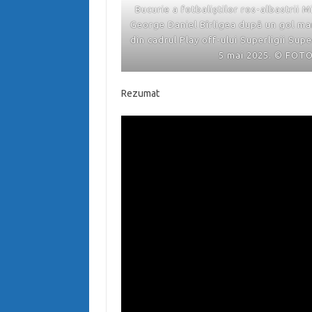
Bucurie a fotbaliștilor ros-albastrii 
George Daniel Bîrligea după un gol mar
din cadrul Play off-ului Superligii Sup
5 mai 2025. © FOT
Rezumat