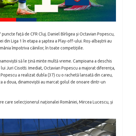
 7 puncte față de CFR Cluj. Daniel Bîrligea și Octavian Popescu,
 din Liga 1 în etapa a şaptea a Play-off-ului. Roș-albaștrii au
mânia împotriva câinilor, în toate competițiile.
inamoviștii să le țină minte multă vreme. Campioana a deschis
 lui Juri Cisotti. Imediat, Octavian Popescu a majorat diferența,
 Popescu a realizat dubla (37) cu o rachetă lansată din careu,
riza a doua, dinamoviștii au marcat golul de onoare dintr-un
tre care selecționerul naționalei României, Mircea Lucescu, și