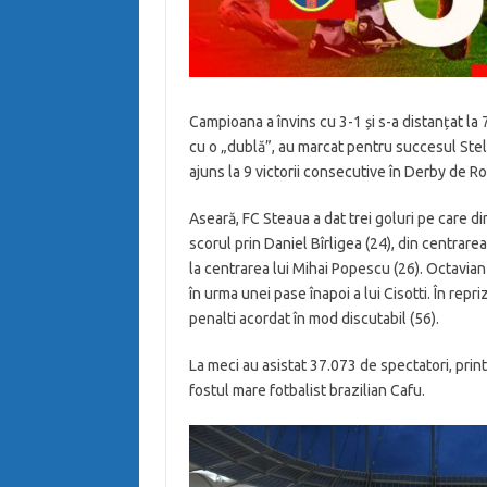
Campioana a învins cu 3-1 și s-a distanțat la
cu o „dublă”, au marcat pentru succesul Stelei
ajuns la 9 victorii consecutive în Derby de Ro
Aseară, FC Steaua a dat trei goluri pe care d
scorul prin Daniel Bîrligea (24), din centrarea
la centrarea lui Mihai Popescu (26). Octavian
în urma unei pase înapoi a lui Cisotti. În rep
penalti acordat în mod discutabil (56).
La meci au asistat 37.073 de spectatori, prin
fostul mare fotbalist brazilian Cafu.