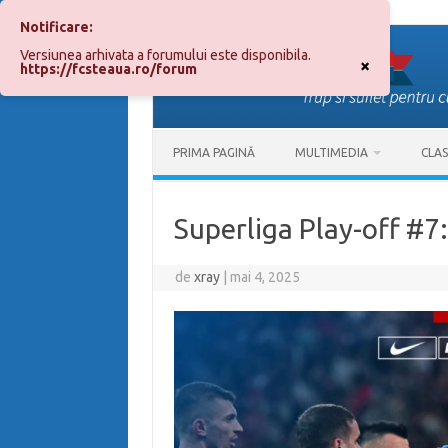
Notificare:
Sari
la
Versiunea arhivata a forumului este disponibila.
conținut
×
https://fcsteaua.ro/forum
PRIMA PAGINĂ
MULTIMEDIA
CLA
Superliga Play-off #7
de
xray
|
mai 4, 2025