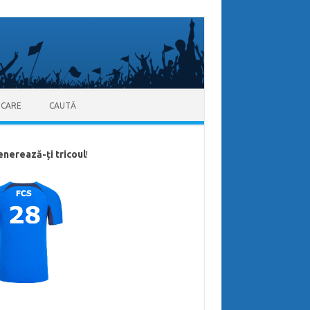
ICARE
CAUTĂ
enerează-ți tricoul
!