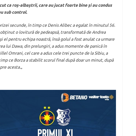
ut ca roș-albaștrii, care au jucat foarte bine și au condus
au sub control.
prizei secunde, în timp ce Denis Alibec a egalat în minutul 56.
 obținut o lovitură de pedeapsă, transformată de Andrea
 el pentru echipa noastră, însă golul a fost anulat ca urmare
area lui Dawa, din prelungiri, a adus momente de panică în
llel Omrani, cel care a adus cele trei puncte de la Sibiu, a
 timp ce Borza a stabilit scorul final după doar un minut, după
spre acesta.
„