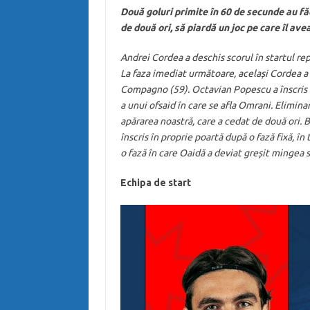
Două goluri primite în 60 de secunde au făc
de două ori, să piardă un joc pe care îl ave
Andrei Cordea a deschis scorul în startul re
La faza imediat următoare, același Cordea a
Compagno (59). Octavian Popescu a înscris și
a unui ofsaid în care se afla Omrani. Elimin
apărarea noastră, care a cedat de două ori. Bi
înscris în proprie poartă după o fază fixă, în
o fază în care Oaidă a deviat greșit mingea 
Echipa de start