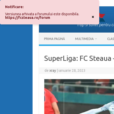
Notificare:
Sari
la
Versiunea arhivata a forumului este disponibila.
conținut
×
https://fcsteaua.ro/forum
PRIMA PAGINĂ
MULTIMEDIA
CLA
SuperLiga: FC Steaua 
de
xray
|
ianuarie 28, 2023