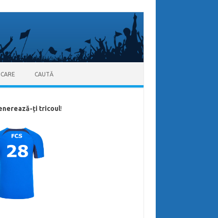
ICARE
CAUTĂ
enerează-ți tricoul
!