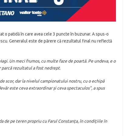
at o patidă în care avea cele 3 puncte în buzunar. A spus-o
scu. Generalul este de părere că rezultatul final nu reflectă
 Hagi. Un meci frumos, cu multe faze de poartă. Pe undeva, e o
r parcă rezultatul a fost nedrept
.
de scor, dar la nivelul campionatului nostru, cu o echipă
devăr este ceva extraordinar și ceva spectaculos”, a spus
da de pe teren propriu cu Farul Constanța, în condițiile în