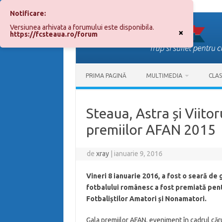
Notificare:
Sari
la
Versiunea arhivata a forumului este disponibila.
conținut
×
https://fcsteaua.ro/forum
PRIMA PAGINĂ
MULTIMEDIA
CLA
Steaua, Astra și Viitor
premiilor AFAN 2015
de
xray
|
ianuarie 9, 2016
Vineri 8 ianuarie 2016, a fost o seară de
fotbalului românesc a fost premiată pen
Fotbaliștilor Amatori și Nonamatori.
Gala premiilor AFAN, eveniment în cadrul căru