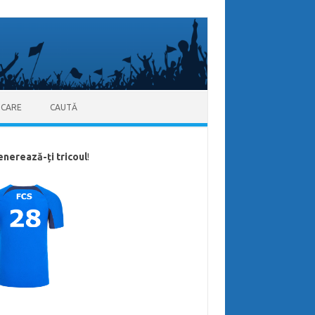
ICARE
CAUTĂ
enerează-ți tricoul
!