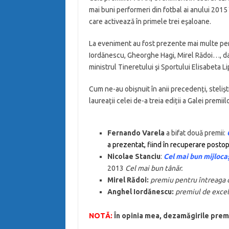
mai buni performeri din fotbal ai anului 2015 î
care activează în primele trei eşaloane.
La eveniment au fost prezente mai multe per
Iordănescu, Gheorghe Hagi, Mirel Rădoi…, dar
ministrul Tineretului şi Sportului Elisabeta Li
Cum ne-au obișnuit în anii precedenți, steliș
laureații celei de-a treia ediții a Galei premii
Fernando Varela
a bifat două premii:
a prezentat, fiind în recuperare postop
Nicolae Stanciu
:
Cel mai bun mijloca
2013
Cel mai bun tânăr.
Mirel Rădoi:
premiu pentru întreaga 
Anghel Iordănescu:
premiul de exce
NOTĂ:
În opinia mea, dezamăgirile premi