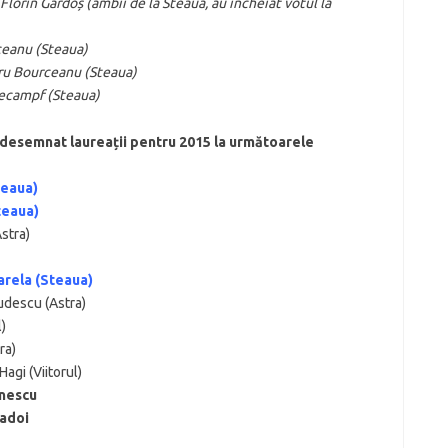
Florin Gardoș (ambii de la Steaua, au încheiat votul la
ceanu (Steaua)
dru Bourceanu (Steaua)
hecampf (Steaua)
a desemnat laureații pentru 2015 la următoarele
teaua)
teaua)
stra)
arela (Steaua)
Budescu (Astra)
l)
ra)
agi (Viitorul)
ănescu
Radoi