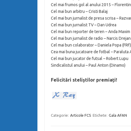
Cel mai frumos gol al anului 2015 – Florentin
Cel mai bun arbitru – Cristi Balaj
Cel mai bun jurnalist de presa scrisa – Razva
Cel mai bun jurnalist TV – Dan Udrea
Cel mai bun reporter de teren – Anda Maxim
Cel mai bun jurnalist de radio – Narcis Drejan
Cel mai bun colaborator – Daniela Popa (FRF)
Cea mai buna jucatoare de fotbal – Paraluta
Cel mai bun jucator de futsal – Robert Lupu
Sindicalistul anului – Paul Anton (Dinamo)
Felicitări steliștilor premiați!
Categorie:
Articole FCS
Etichete:
Gala AFAN