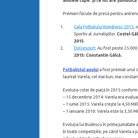
ambele cupe. Și ce lot are Șumudică ș
Premieri făcute de presă pentru antreno
Gala Fotbalului Românesc 2015
, 
Sportiv al Jurnaliştilor.
Costel Gâl
2015
.
Dolcesport
. Au fost peste 25.000 
2015: Constantin Gâlcă.
Fotbalistul anului
a fost premiat unul 
laureat Varela, cel mai bun, mai constant 
Evoluția cotei de piață în 2015 conform
– 15 decembrie 2014: Varela era evaluat l
– 1 iunie 2015: Varela crește la 4,50 Mill
– 1 ianuarie 2016: Varela este la 3,50 Mil
Evoluția lui Budescu în prima jumătate a
în toate competițiile, pe când Varela a 