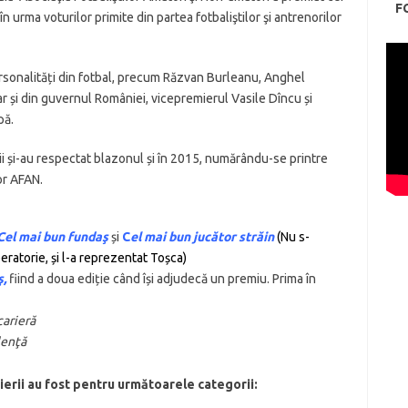
F
n urma voturilor primite din partea fotbaliştilor şi antrenorilor
sonalități din fotbal, precum Răzvan Burleanu, Anghel
 și din guvernul României, vicepremierul Vasile Dîncu și
pă.
tii și-au respectat blazonul și în 2015, numărându-se printre
lor AFAN.
C
el mai bun fundaş
și
C
el mai bun jucător străin
(Nu s-
eratorie, și l-a reprezentat Toșca)
ş,
fiind a doua ediție când își adjudecă un premiu. Prima în
carieră
lenţă
erii au fost pentru următoarele categorii: