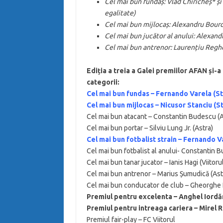
Cel mai bun fundaș: Vlad Chiricheș* și 
egalitate)
Cel mai bun mijlocaș: Alexandru Bour
Cel mai bun jucător al anului: Alexan
Cel mai bun antrenor: Laurențiu Reg
Ediția a treia a Galei premiilor AFAN și-
categorii:
Cel mai bun fundas – Fernando Varela (S
Cel mai bun mijlocas – Nicusor Stanciu (S
Cel mai bun atacant – Constantin Budescu (A
Cel mai bun portar – Silviu Lung Jr. (Astra)
Cel mai bun fotbalist strain – Fernando V
Cel mai bun fotbalist al anului- Constantin 
Cel mai bun tanar jucator – Ianis Hagi (Viitoru
Cel mai bun antrenor – Marius Șumudică (Ast
Cel mai bun conducator de club – Gheorghe H
Premiul pentru excelenta – Anghel Iord
Premiul pentru intreaga cariera – Mirel 
Premiul fair-play – FC Viitorul