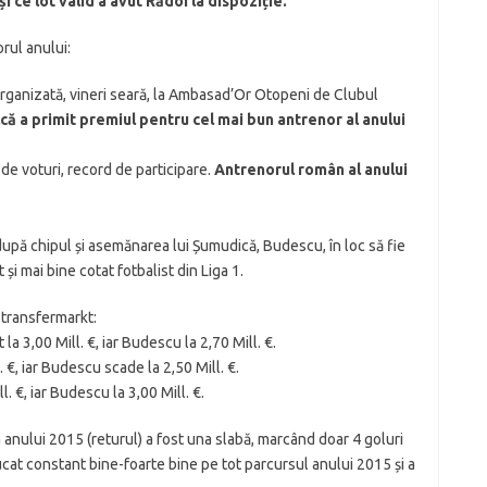
i ce lot valid a avut Rădoi la dispoziție.
rul anului:
organizată, vineri seară, la Ambasad’Or Otopeni de Clubul
că a primit premiul pentru cel mai bun antrenor al anului
de voturi, record de participare.
Antrenorul român al anului
după chipul și asemănarea lui Șumudică, Budescu, în loc să fie
și mai bine cotat fotbalist din Liga 1.
 transfermarkt:
a 3,00 Mill. €, iar Budescu la 2,70 Mill. €.
. €, iar Budescu scade la 2,50 Mill. €.
l. €, iar Budescu la 3,00 Mill. €.
 anului 2015 (returul) a fost una slabă, marcând doar 4 goluri
jucat constant bine-foarte bine pe tot parcursul anului 2015 și a