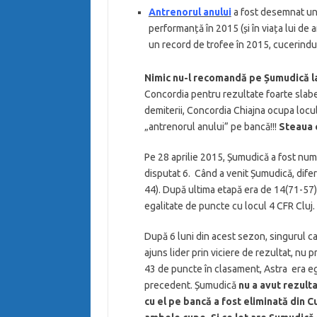
Antrenorul anului
a fost desemnat unu
performanță în 2015 (și în viața lui de 
un record de trofee în 2015, cucerindu
Nimic nu-l recomandă pe Șumudică la
Concordia pentru rezultate foarte slabe!
demiterii, Concordia Chiajna ocupa locu
„antrenorul anului” pe bancă!!!
Steaua 
Pe 28 aprilie 2015, Șumudică
a fost num
disputat 6. Când a venit Șumudică, dife
44). După ultima etapă era de 14(71-57)! 
egalitate de puncte cu locul 4 CFR Clu
După 6 luni din acest sezon, singurul ca
ajuns lider prin viciere de rezultat, nu 
43 de puncte în clasament, Astra era eg
precedent. Șumudică
nu a avut rezulta
cu el pe bancă a fost eliminată din C