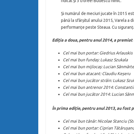
ridicat și 3 trofee! Budescu nimic.
Și numărul de meciuri jucate în 2015 est
până la sfârșitul anului 2015, Varela a 
performanțe peste Steaua. Cu siguranță,
Ediția a doua, pentru anul 2014, a premiat u
Cel mai bun portar: Giedrius Arlauskis
Cel mai bun fundaș: Lukasz Szukala
Cel mai bun mijlocaș: Lucian Sânmărt
Cel mai bun atacant: Claudiu Keșeru
Cel mai bun jucător străin: Lukasz Szu
Cel mai bun antrenor 2014: Constanti
Cel mai bun jucător 2014: Lucian Sân
În prima ediție,
pentru anul 2013, au fost pr
Cel mai bun tânăr: Nicolae Stanciu (S
Cel mai bun portar: Ciprian Tătărușan