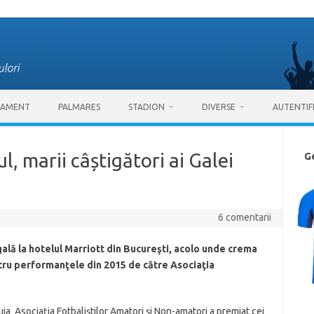
SAMENT
PALMARES
STADION
DIVERSE
AUTENTIF
ul, marii câștigători ai Galei
G
6 comentarii
 gală la hotelul Marriott din Bucureşti, acolo unde crema
tru performanţele din 2015 de către Asociaţia
ia Asociaţia Fotbaliştilor Amatori şi Non-amatori a premiat cei