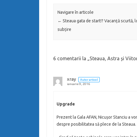
Navigare în articole
←
Steaua gata de start!? Vacanță scurtă, l
subțire
6 comentarii la „
Steaua, Astra și Viito
xray
Autor articol
ianuarie 9, 2016
Upgrade
Prezent la Gala AFAN, Nicușor Stanciu a vorb
despre posibilitatea să plece de la Steaua.