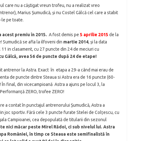
l care nu a căștigat vreun trofeu, nu a realizat vreo
antrenor), Marius Șumudică, și nu Costel Gâlcă cel care a stabit
-le pe toate.
 acest premiu în 2015.
A fost demis pe
5 aprilie 2015
de la
 Sumudică se afla la ilfoveni din
martie 2014
, și la data
l 11 in clasament, cu 27 puncte din 24 de meciuri cu
cu Gâlcă, avea 56 de puncte după 24 de etape!
it antrenor la Astra. Exact în etapa a 29-a când mai erau de
renta de puncte dintre Steaua si Astra era de 16 puncte (60-
În final, din vicecampioană Astra a ajuns pe locul 3, la
j. Performanță ZERO, trofee ZERO!
re a contat în punctajul antrenorului Șumudică, Astra a
prin joc sportiv. Fără cele 3 puncte furate Stelei de Colțescu, cu
ala Campioanei, cea depopulată de titularii din sezonul
te nici măcar peste Mirel Rădoi, ci sub nivelul lui. Astra
upa României, în timp ce Steaua este semifinalistă în