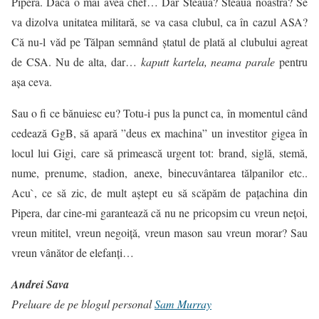
Pipera. Dacă o mai avea chef… Dar Steaua? Steaua noastră? Se
va dizolva unitatea militară, se va casa clubul, ca în cazul ASA?
Că nu-l văd pe Tălpan semnând ștatul de plată al clubului agreat
de CSA. Nu de alta, dar…
kaputt kartela, neama parale
pentru
așa ceva.
Sau o fi ce bănuiesc eu? Totu-i pus la punct ca, în momentul când
cedează GgB, să apară ”deus ex machina” un investitor gigea în
locul lui Gigi, care să primească urgent tot: brand, siglă, stemă,
nume, prenume, stadion, anexe, binecuvântarea tălpanilor etc..
Acu`, ce să zic, de mult aștept eu să scăpăm de pațachina din
Pipera, dar cine-mi garantează că nu ne pricopsim cu vreun nețoi,
vreun mititel, vreun negoiță, vreun mason sau vreun morar? Sau
vreun vânător de elefanți…
Andrei Sava
Preluare de pe blogul personal
Sam Murray