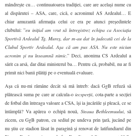
mândrește cu… continuatoarea tradiției, care are același nume cu
al dispărutei – ASA, care, cică, e acronimul AS Ardealul… E
chiar amuzantă afirmația celui ce era pe atunci președintele
clubului: ”
eu inițial am vrut să întregistrez echipa ca Asociația
Sportivă Ardealul Tg. Mureș, dar m-au dat în judecată cei de la
Clubul Sportiv Ardealul. Așa că am pus ASA. Nu este niciun
acronim și nu înseamnă nimic
.” Deci, anonima CS Ardealul a
sărit ca arsă, dar ditai ministerul ba… Pentru că, probabil, nu ar fi
primit nici banii plătiți pe o eventuală evaluare.
Așa că nu-mi rămâne decât să mă întreb: dacă GgB refuză să
plătească suma pe care ar calcula-o
iecsperții
, cota-parte a secției
de fotbal din întreaga valoare a CSA, își ia jucăriile și pleacă, ce se
întâmplă? Va apărea o echipă nouă,
Steaua Bethleemuului
, să
zicem, cu GgB patron, cu sediul pe undeva prin țară, jucând pe
nu știu ce stadion lăsat în paragină și renovat de latifundiarul din