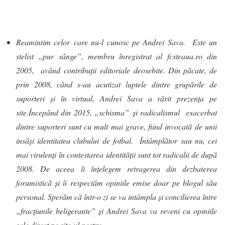
Reamintim celor care nu-l cunosc pe Andrei Sava. Este un
stelist „pur sânge”, membru înregistrat al fcsteaua.ro din
2005, având contribuții editoriale deosebite. Din păcate, de
prin 2008, când s-au acutizat luptele dintre grupările de
suporteri și în virtual, Andrei Sava a rărit prezența pe
site.
Începând din 2015, „schisma” și radicalismul exacerbat
dintre suporteri sunt cu mult mai grave, fiind invocată de unii
insăși identitatea clubului de fotbal. Întâmplător sau nu, cei
mai virulenți în contestarea identității sunt tot radicalii de după
2008. De aceea îi înțelegem retragerea din dezbaterea
forumistică și îi respectăm opiniile emise doar pe blogul său
personal. Sperăm că într-o zi se va intâmpla și concilierea între
„fracțiunile beligerante” și Andrei Sava va reveni cu opiniile
sale direct pe site-ul nostru.