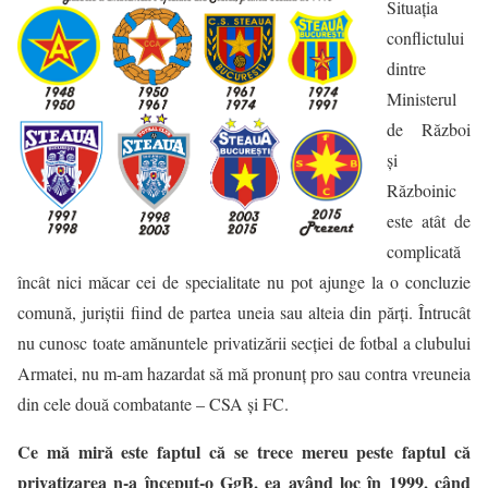
Situația
conflictului
dintre
Ministerul
de Război
și
Războinic
este atât de
complicată
încât nici măcar cei de specialitate nu pot ajunge la o concluzie
comună, juriștii fiind de partea uneia sau alteia din părți. Întrucât
nu cunosc toate amănuntele privatizării secției de fotbal a clubului
Armatei, nu m-am hazardat să mă pronunț pro sau contra vreuneia
din cele două combatante – CSA și FC.
Ce mă miră este faptul că se trece mereu peste faptul că
privatizarea n-a început-o GgB, ea având loc în 1999, când