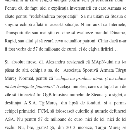
Pentru că, de fapt, aici e explicația înverșunării cu care Armata se
zbate pentru ”redobândirea proprietății”. Să nu uităm că Steaua e
singura echipă aflată în această situație. N-am auzit ca Internele,
Transporturile sau mai știu eu cine să evalueze brandul Dinamo,
Rapid, sau altul și să ceară ceva actualilor patroni. Chiar dacă n-ar
fi fost vorba de 57 de milioane de euroi, ci de câțiva firfirici…
Și, absolut firesc, dl. Alexandru sesizează că MApN-ului nu i-a
păsat de altă echipă a sa, de Asociația Sportivă Armata Târgu
Mureș. Normal, pentru că ”
echipa nu produce nimic și nu aduce
niciun beneficiu financiar
.” Același minister, care s-a luptat ani de
zile să-i interzică lui GgB folosirea numelui de Steaua și a siglei, a
desființat A.S.A.
Tg.Mure
ș, din lipsă de fonduri, și a permis
echipei primăriei, FCM, să folosească culorile și numele defunctei
ASA. Nu pentru 57 de milioane de euro, nici de lei, nici de lei
vechi. Nu, bre, gratis! Și, din 2013 încoace, Târgu Mureș se