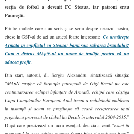
secția de fotbal a devenit
FC Steaua
, iar patroni erau
Păuneștii.
Printre multele care s-au scris și se scriu despre necazul nostru,
citesc în GSP-ul de azi un articol foarte interesant:
Ce urmărește
Armata în conflictul cu Steaua: banii sau salvarea brandului?
Cum a distrus MApN-ul un nume de tradiție pentru că nu
aducea profit
.
Din start, autorul, dl. Sergiu Alexandru, sintetizează situația:
”
MApN susține că formația patronată de Gigi Becali nu este
continuatoarea echipei înființate de Armată, echipă care câștiga
Cupa Campionilor Europeni. Anul trecut a redobândit emblema
în instanță și acum se pregătește să ceară recuperarea unui
prejudiciu provocat de clubul lui Becali în intervalul 2004-2015.
”
După care precizează un lucru esențial: decizia a venit ”
exact în
momentul în care echipa mergea foarte bine și producea bani
.”