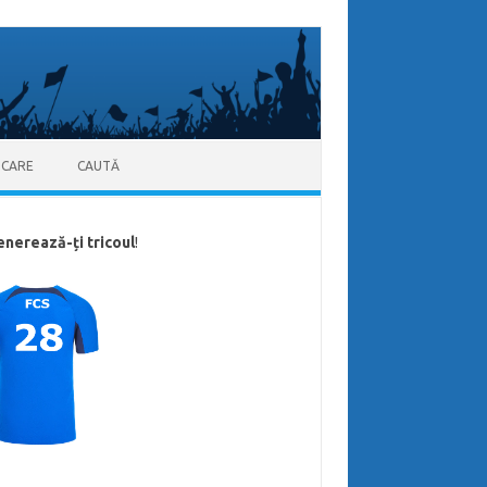
ICARE
CAUTĂ
enerează-ți tricoul
!