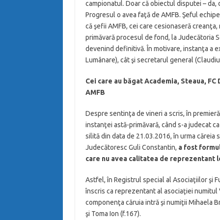
campionatul. Doar că obiectul disputei – da, 
Progresul o avea faţă de AMFB. Şeful echipe
că şefii AMFB, cei care cesionaseră creanţa, n
primăvară procesul de fond, la Judecătoria Sect
devenind definitivă. În motivare, instanţa a 
Lumânare), cât şi secretarul general (Claudiu 
Cei care au băgat Academia, Steaua, FC Di
AMFB
Despre sentinţa de vineri a scris, în premieră
instanţei astă-primăvară, când s-a judecat ca
silită din data de 21.03.2016, în urma căreia
Judecătoresc Guli Constantin,
a fost formu
care nu avea calitatea de reprezentant l
Astfel, în Registrul special al Asociaţiilor şi
înscris ca reprezentant al asociaţiei numitul 
componenţa căruia intră şi numiţii Mihaela B
şi Toma Ion (f.167).