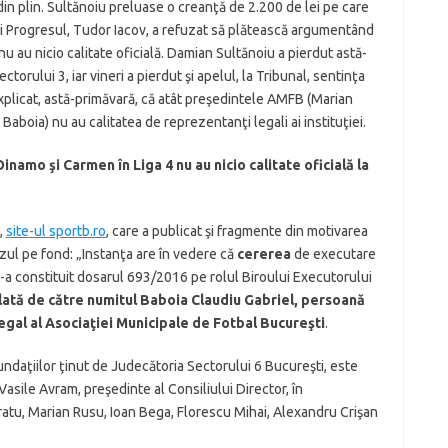
din plin. Sultănoiu preluase o creanţă de 2.200 de lei pe care
i Progresul, Tudor Iacov, a refuzat să plătească argumentând
u au nicio calitate oficială. Damian Sultănoiu a pierdut astă-
orului 3, iar vineri a pierdut şi apelul, la Tribunal, sentinţa
explicat, astă-primăvară, că atât preşedintele AMFB (Marian
Baboia) nu au calitatea de reprezentanţi legali ai instituţiei.
namo şi Carmen în Liga 4 nu au nicio calitate oficială la
,
site-ul sportb.ro
, care a publicat şi fragmente din motivarea
zul pe fond: „Instanţa are în vedere că
cererea
de executare
 s-a constituit dosarul 693/2016 pe rolul Biroului Executorului
lată de către numitul Baboia Claudiu Gabriel, persoană
egal al Asocia
ţ
iei Municipale de Fotbal Bucure
ş
ti
.
 Fundaţiilor ţinut de Judecătoria Sectorului 6 Bucureşti, este
Vasile Avram, preşedinte al Consiliului Director, în
ratu, Marian Rusu, Ioan Bega, Florescu Mihai, Alexandru Crişan