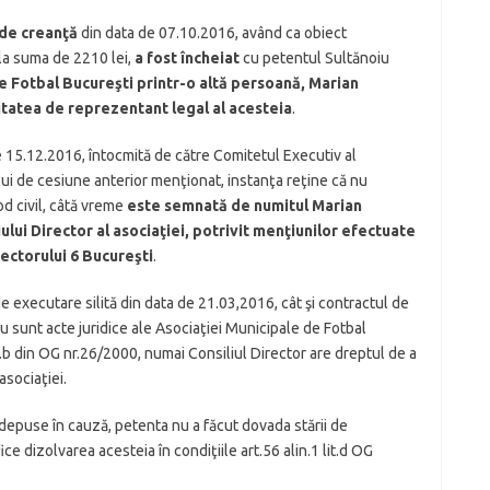
 de crean
ţ
ă
din data de 07.10.2016, având ca obiect
 la suma de 2210 lei,
a fost încheiat
cu petentul Sultănoiu
de Fotbal Bucure
ş
ti printr-o altă persoană, Marian
tatea de reprezentant legal al acesteia
.
e 15.12.2016, întocmită de către Comitetul Executiv al
ului de cesiune anterior menţionat, instanţa reţine că nu
d civil, câtă vreme
este semnată de numitul Marian
lui Director al asocia
ţ
iei, potrivit men
ţ
iunilor efectuate
Sectorului 6 Bucure
ş
ti
.
e executare silită din data de 21.03,2016, cât şi contractul de
 sunt acte juridice ale Asociaţiei Municipale de Fotbal
lit.b din OG nr.26/2000, numai Consiliul Director are dreptul de a
asociaţiei.
e depuse în cauză, petenta nu a făcut dovada stării de
fice dizolvarea acesteia în condiţiile art.56 alin.1 lit.d OG