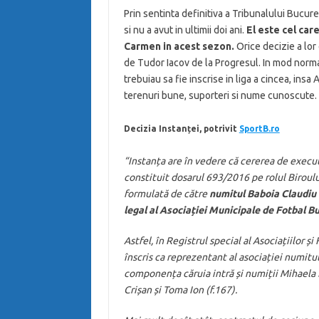
Prin sentinta definitiva a Tribunalului Bucu
si nu a avut in ultimii doi ani.
El este cel car
Carmen in acest sezon.
Orice decizie a lor 
de Tudor Iacov de la Progresul. In mod norm
trebuiau sa fie inscrise in liga a cincea, insa
terenuri bune, suporteri si nume cunoscute.
Decizia Instanței, potrivit
SportB.ro
“Instanța are în vedere că cererea de executa
constituit dosarul 693/2016 pe rolul Biroul
formulată de către
numitul Baboia Claudiu 
legal al Asociației Municipale de Fotbal B
Astfel, în Registrul special al Asociațiilor ș
înscris ca reprezentant al asociației numitul
componența căruia intră și numiții Mihaela 
Crișan și Toma Ion (f.167).