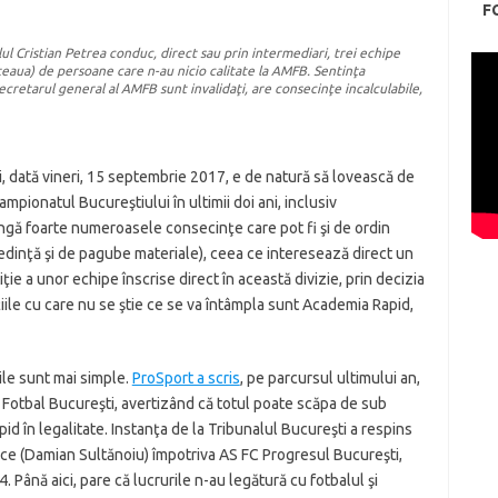
F
l Cristian Petrea conduc, direct sau prin intermediari, trei echipe
teaua) de persoane care n-au nicio calitate la AMFB. Sentinţa
ecretarul general al AMFB sunt invalidaţi, are consecinţe incalculabile,
i, dată vineri, 15 septembrie 2017, e de natură să lovească de
mpionatul Bucureştiului în ultimii doi ani, inclusiv
lângă foarte numeroasele consecinţe care pot fi şi de ordin
edinţă şi de pagube materiale), ceea ce interesează direct un
e a unor echipe înscrise direct în această divizie, prin decizia
ile cu care nu se ştie ce se va întâmpla sunt Academia Rapid,
ile sunt mai simple.
ProSport a scris
, pe parcursul ultimului an,
Fotbal Bucureşti, avertizând că totul poate scăpa de sub
apid în legalitate. Instanţa de la Tribunalul Bucureşti a respins
zice (Damian Sultănoiu) împotriva AS FC Progresul Bucureşti,
. Până aici, pare că lucrurile n-au legătură cu fotbalul şi