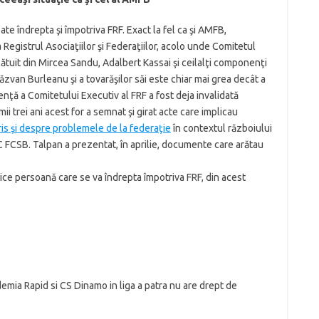
te îndrepta şi împotriva FRF. Exact la fel ca şi AMFB,
 Registrul Asociaţiilor şi Federaţiilor, acolo unde Comitetul
cătuit din Mircea Sandu, Adalbert Kassai şi ceilalţi componenţi
Răzvan Burleanu şi a tovarăşilor săi este chiar mai grea decât a
ţă a Comitetului Executiv al FRF a fost deja invalidată
mii trei ani acest for a semnat şi girat acte care implicau
ris şi despre problemele de la federaţie
în contextul războiului
 FC FCSB. Talpan a prezentat, în aprilie, documente care arătau
rice persoană care se va îndrepta împotriva FRF, din acest
emia Rapid si CS Dinamo in liga a patra nu are drept de