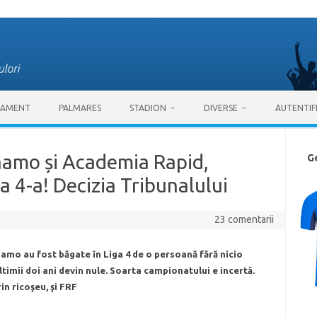
SAMENT
PALMARES
STADION
DIVERSE
AUTENTIF
namo și Academia Rapid,
G
 a 4-a! Decizia Tribunalului
23 comentarii
amo au fost băgate în Liga 4 de o persoană fără nicio
ltimii doi ani devin nule. Soarta campionatului e incertă.
in ricoşeu, şi FRF