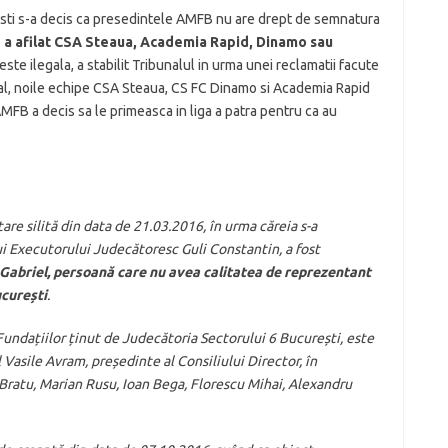
resti s-a decis ca presedintele AMFB nu are drept de semnatura
e a afilat CSA Steaua, Academia Rapid, Dinamo sau
este ilegala, a stabilit Tribunalul in urma unei reclamatii facute
al, noile echipe CSA Steaua, CS FC Dinamo si Academia Rapid
 AMFB a decis sa le primeasca in liga a patra pentru ca au
re silită din data de 21.03.2016, în urma căreia s-a
ui Executorului Judecătoresc Guli Constantin, a fost
Gabriel, persoană care nu avea calitatea de reprezentant
ucurești
.
i Fundațiilor ținut de Judecătoria Sectorului 6 București, este
 Vasile Avram, președinte al Consiliului Director, în
Bratu, Marian Rusu, Ioan Bega, Florescu Mihai, Alexandru