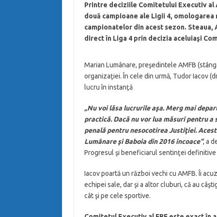
Printre deciziile Comitetului Executiv a
două campioane ale Ligii 4, omologarea r
campionatelor din acest sezon. Steaua, 
direct în Liga 4 prin decizia aceluiaşi Co
Marian Lumânare, preşedintele AMFB (stânga),
organizaţiei. În cele din urmă, Tudor Iacov (
lucru în instanţă
„Nu voi lăsa lucrurile aşa. Merg mai departe.
practică. Dacă nu vor lua măsuri pentru a
penală pentru nesocotirea Justiţiei. Acest 
Lumânare şi Baboia din 2016 încoace“
, a 
Progresul şi beneficiarul sentinţei definitive 
Iacov poartă un război vechi cu AMFB. Îi acu
echipei sale, dar şi a altor cluburi, că au câşti
cât şi pe cele sportive.
Comitetul Executiv al FRF este exact în a