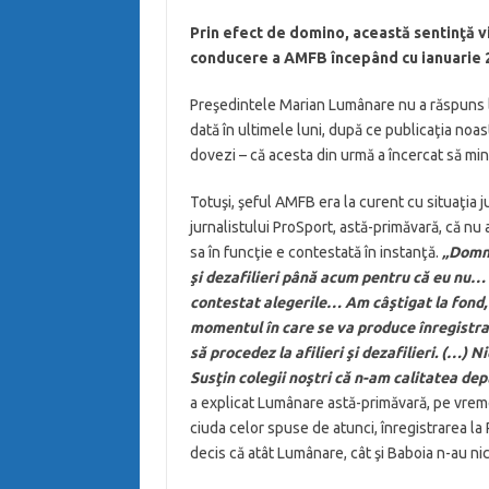
Prin efect de domino, această sentinţă vi
conducere a AMFB începând cu ianuarie 201
Preşedintele Marian Lumânare nu a răspuns la
dată în ultimele luni, după ce publicaţia noa
dovezi – că acesta din urmă a încercat să min
Totuşi, şeful AMFB era la curent cu situaţia j
jurnalistului ProSport, astă-primăvară, că nu
sa în funcţie e contestată în instanţă.
„Domnu
şi dezafilieri până acum pentru că eu nu… 
contestat alegerile… Am câştigat la fond, d
momentul în care se va produce înregistrar
să procedez la afilieri şi dezafilieri. (…) 
Susţin colegii noştri că n-am calitatea de
a explicat Lumânare astă-primăvară, pe vreme
ciuda celor spuse de atunci, înregistrarea la R
decis că atât Lumânare, cât şi Baboia n-au nici