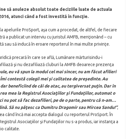
ne să anuleze absolut toate deciziile luate de actuala
6, atunci când a fost investită în funcţie.
 apelurile ProSport, aşa cum a procedat, de altfel, de fiecare
stră a publicat un interviu cu juristul AMFB, menţionând – cu
tă sau să inducă în eroare reporterul în mai multe privinţe.
uridică precară în care se află, Lumânare mărturisindu-i
 afiliază şi nu dezafiliază cluburi la AMFB deoarece prezenţa
le, eu vă spun la modul cel mai sincer, nu am făcut afilieri
Îmi contestă colegii mei şi calitatea de preşedinte. Au
ar beneficiind de căi de atac, au tergiversat puţin. Dar în
ea mea la Registrul Asociaţiilor şi Fundaţiilor, automat o
Nici nu pot să fac dezafilieri, pe de o parte, pentru că n-am…
plină. Să nu păţesc ca Dumitru Dragomir sau Mircea Sandu!“
,
a când încă mai accepta dialogul cu reporterul ProSport. În
egistrul Asociaţiilor şi Fundaţiilor nu s-a produs, iar instanţa a
o calitate.