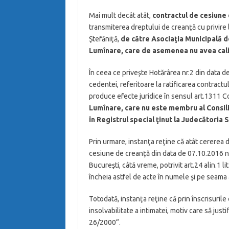
Mai mult decât atât,
contractul de cesiune
transmiterea dreptului de creanţă cu privire
Ştefăniţă,
de către Asocia
ţ
ia Municipală 
Lumînare, care de asemenea nu avea cali
În ceea ce priveşte Hotărârea nr.2 din data d
cedentei, referitoare la ratificarea contract
produce efecte juridice în sensul art.1311 Co
Lumînare, care nu este membru al Consiliu
în Registrul special
ţ
inut la Judecătoria 
Prin urmare, instanţa reţine că atât cererea d
cesiune de creanţă din data de 07.10.2016 nu
Bucureşti, câtă vreme, potrivit art.24 alin.1 
încheia astfel de acte în numele şi pe seama 
Totodată, instanţa reţine că prin înscrisuril
insolvabilitate a intimatei, motiv care să justi
26/2000“.