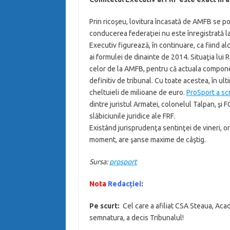
Prin ricoşeu, lovitura încasată de AMFB se poa
conducerea federaţiei nu este înregistrată la
Executiv figurează, în continuare, ca fiind al
ai formulei de dinainte de 2014. Situaţia lui 
celor de la AMFB, pentru că actuala componen
definitiv de tribunal. Cu toate acestea, în ulti
cheltuieli de milioane de euro.
ProSport a sc
dintre juristul Armatei, colonelul Talpan, şi
slăbiciunile juridice ale FRF.
Existând jurisprudenţa sentinţei de vineri, o
moment, are şanse maxime de câştig.
Sursa:
prosport
Nota
Redacției
:
Pe scurt:
Cel care a afiliat CSA Steaua, Acad
semnatura, a decis Tribunalul!