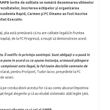
l AMFB lovite de nulitate se numără desemnarea ultimelor
ezultatelor, înscrierea echipelor şi organizarea
Academia Rapid, Carmen şi FC Dinamo au fost înscrise
mitet Executiv.
 ştia astă-primăvară că nu are calitate legală în fruntea
dreapta), de la FC Progresul, a reuşit să demonstreze acest
 Îi notific în privinţa sentinţei. Sunt obligaţi s-o pună în
 se pune în acord cu ce spune instanţa, urmează plângere
campionat este ilegal, la fel toate deciziile semnate de
declarat, pentru ProSport, Tudor Iacov, preşedinte la FC
de vineri.
ză pe conducătorii acestui for că au comis abuzuri împotriva
gat ilegal alegerile şi că au eludat sistematic atât legile ţării,
ceeaşi situaţie ca şi cel al AMFB