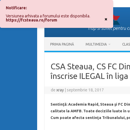
Notificare:
Sari
la
Versiunea arhivata a forumului este disponibila.
conținut
×
https://fcsteaua.ro/forum
PRIMA PAGINĂ
MULTIMEDIA
CLA
CSA Steaua, CS FC Di
înscrise ILEGAL în liga
de
xray
|
septembrie 18, 2017
Sentinţă: Academia Rapid, Steaua şi FC Din
calitate la AMFB. Toate deciziile luate în u
Cum poate afecta sentinţa Tribunalului, pr