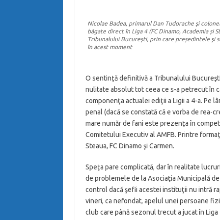
Nicolae Badea, primarul Dan Tudorache şi colonelu
băgate direct în Liga 4 (FC Dinamo, Academia şi S
Tribunalului Bucureşti, prin care preşedintele şi s
în acest moment
O sentinţă definitivă a Tribunalului Bucureşt
nulitate absolut tot ceea ce s-a petrecut în ca
componenţa actualei ediţii a Ligii a 4-a. Pe 
penal (dacă se constată că e vorba de rea-cr
mare număr de fani este prezenţa în competiţi
Comitetului Executiv al AMFB. Printre formaţi
Steaua, FC Dinamo şi Carmen.
Speţa pare complicată, dar în realitate lucrur
de problemele de la Asociaţia Municipală de 
control dacă şefii acestei instituţii nu intră r
vineri, ca nefondat, apelul unei persoane fi
club care până sezonul trecut a jucat în Liga 4