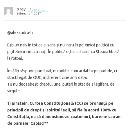
xray
Autor articol
februarie 4, 2017
@alexandru-h
Ești un naiv în tot ce ai scris și nu intru în polemică politică cu
pițifelnicii indoctrinați. În politică ești mai hater ca Steaua liberă
la fotbal.
Însă îți răspund punctual, nu politic cum ai dat tu pe partide, ci
strict legat de OUG, indiferent cine ar fi dat-o.
Tu nu deosebești dreptul unei puteri în stat de a legifera, de
virgule.
1)
Einstein, Curtea Constituțională (CC) se pronunță pe
principii de drept și spiritul legii, să fie în acord 100% cu
Constituția, nu să dimensioneze cuatumuri, bareme sau ani
de pârnaie! Capisci??