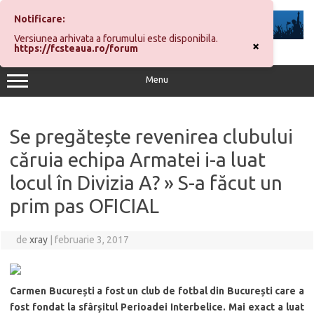
Sari
la
Notificare:
conținut
Versiunea arhivata a forumului este disponibila.
×
https://fcsteaua.ro/forum
Menu
Se pregătește revenirea clubului
căruia echipa Armatei i-a luat
locul în Divizia A? » S-a făcut un
prim pas OFICIAL
de
xray
|
februarie 3, 2017
Carmen București a fost un club de fotbal din București care a
fost fondat la sfârșitul Perioadei Interbelice. Mai exact a luat