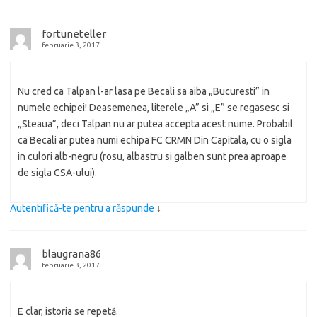
fortuneteller
februarie 3, 2017
Nu cred ca Talpan l-ar lasa pe Becali sa aiba „Bucuresti” in
numele echipei! Deasemenea, literele „A” si „E” se regasesc si
„Steaua”, deci Talpan nu ar putea accepta acest nume. Probabil
ca Becali ar putea numi echipa FC CRMN Din Capitala, cu o sigla
in culori alb-negru (rosu, albastru si galben sunt prea aproape
de sigla CSA-ului).
Autentifică-te pentru a răspunde
↓
blaugrana86
februarie 3, 2017
E clar, istoria se repetă.