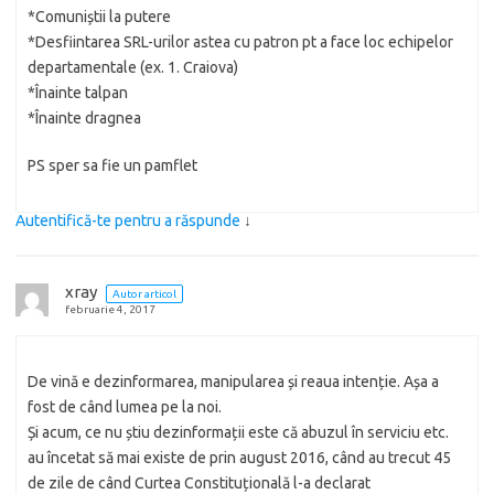
*Comuniștii la putere
*Desfiintarea SRL-urilor astea cu patron pt a face loc echipelor
departamentale (ex. 1. Craiova)
*Înainte talpan
*Înainte dragnea
PS sper sa fie un pamflet
Autentifică-te pentru a răspunde
↓
xray
Autor articol
februarie 4, 2017
De vină e dezinformarea, manipularea și reaua intenție. Așa a
fost de când lumea pe la noi.
Și acum, ce nu știu dezinformații este că abuzul în serviciu etc.
au încetat să mai existe de prin august 2016, când au trecut 45
de zile de când Curtea Constituțională l-a declarat