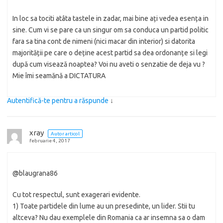
In loc sa tociti atâta tastele in zadar, mai bine ați vedea esența in
sine. Cum vi se pare ca un singur om sa conduca un partid politic
fara sa tina cont de nimeni (nici macar din interior) si datorita
majorității pe care o deține acest partid sa dea ordonanțe si legi
după cum visează noaptea? Voi nu aveti o senzatie de deja vu ?
Mie îmi seamănă a DICTATURA
Autentifică-te pentru a răspunde
↓
xray
Autor articol
februarie 4, 2017
@blaugrana86
Cu tot respectul, sunt exagerari evidente.
1) Toate partidele din lume au un presedinte, un lider. Stii tu
altceva? Nu dau exemplele din Romania ca ar insemna sa o dam