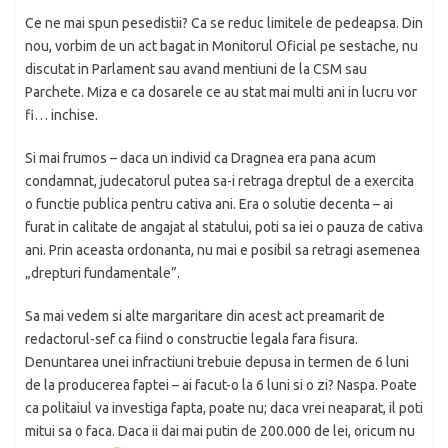
Ce ne mai spun pesedistii? Ca se reduc limitele de pedeapsa. Din
nou, vorbim de un act bagat in Monitorul Oficial pe sestache, nu
discutat in Parlament sau avand mentiuni de la CSM sau
Parchete. Miza e ca dosarele ce au stat mai multi ani in lucru vor
fi… inchise.
Si mai frumos – daca un individ ca Dragnea era pana acum
condamnat, judecatorul putea sa-i retraga dreptul de a exercita
o functie publica pentru cativa ani. Era o solutie decenta – ai
furat in calitate de angajat al statului, poti sa iei o pauza de cativa
ani. Prin aceasta ordonanta, nu mai e posibil sa retragi asemenea
„drepturi fundamentale”.
Sa mai vedem si alte margaritare din acest act preamarit de
redactorul-sef ca fiind o constructie legala fara fisura.
Denuntarea unei infractiuni trebuie depusa in termen de 6 luni
de la producerea faptei – ai facut-o la 6 luni si o zi? Naspa. Poate
ca politaiul va investiga fapta, poate nu; daca vrei neaparat, il poti
mitui sa o faca. Daca ii dai mai putin de 200.000 de lei, oricum nu