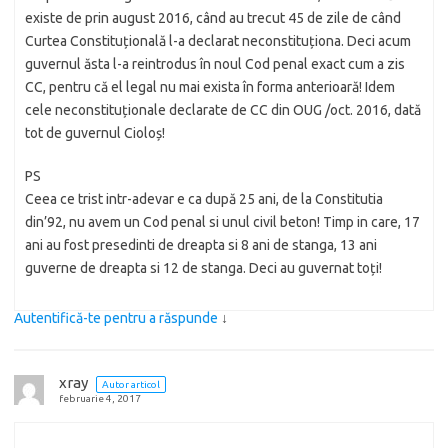
existe de prin august 2016, când au trecut 45 de zile de când
Curtea Constituțională l-a declarat neconstituționa. Deci acum
guvernul ăsta l-a reintrodus în noul Cod penal exact cum a zis
CC, pentru că el legal nu mai exista în forma anterioară! Idem
cele neconstituționale declarate de CC din OUG /oct. 2016, dată
tot de guvernul Cioloș!
PS
Ceea ce trist intr-adevar e ca după 25 ani, de la Constitutia
din’92, nu avem un Cod penal si unul civil beton! Timp in care, 17
ani au fost presedinti de dreapta si 8 ani de stanga, 13 ani
guverne de dreapta si 12 de stanga. Deci au guvernat toți!
Autentifică-te pentru a răspunde
↓
xray
Autor articol
februarie 4, 2017