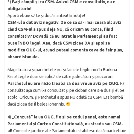
3)
Bați câmpii și cu CSM.
Avizul CSM e consultativ, nu e
obligatoriu!
Apoi trebuie să te și ducă mintea! Ia notițe!
CSM-ul a dat aviz negativ. De ce să să-i mai ceară alt aviz
când CSM-ul a spus deja NU, că oricum nu conta, fiind
consultativ? Dovadă că au intrat în Parlament și au fost
puse în BO legal. Aaa, dacă CSM zicea DA și apoi se
modifica OUG-ul, atunci puteai comenta ceva de fair play,
absurdistanule.
Magistratura și parchetele nu-și fac ele legile nici în Burkina
Faso! Legile doar se aplică de către judecători şi procurori.
Parchetul nu are nicio treabă să dea vreun aviz pe OUG
. I-a
consultat așa cum l-a consultat și pe cioban care s-a dus și el pe
acolo. Oricum, și Parchetul a spus NU odată cu CSM. Era bombă
dacă zicea da! Îl belea Iohannis.
4)
„Cenzură” la un OUG, fie și pe codul penal, este numai
Parlamentul și Curtea Constituțională, nu strada sau CSM-
ul!
Comisiile juridice ale Parlamentului stabilesc dacă mai trebuie