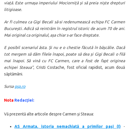
viață. Este urmașa imperiului Mociorniță și să preia niște drepturi
litigioase.
Ar fi culmea ca Gigi Becali să-si redenumească echipa FC Carmen
București. Adică să reintrăm în registrul istoric de acum 70 de ani.
Mai original ca originalul, așa chiar s-ar face dreptate.
E posibil scenariul ăsta. Și nu e o chestie făcută în bășcălie. Dacă
tot mergem să dăm filele înapoi, poate să dea și Gigi Becali o filă
mai înapoi. Să vină cu FC Carmen, care a fost de fapt originea
echipei Steaua”
,
Cristi Costache, fost oficial rapidist, acum două
săptămâni.
Sursa
gsp.ro
Nota
Redacției:
Vă prezentă alte articole despre Carmen și Steaua:
AS Armata, istoria nemachiată a primilor pași (I)
-