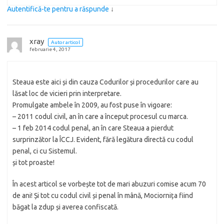
Autentifică-te pentru a răspunde
↓
xray
Autor articol
februarie 4, 2017
Steaua este aici și din cauza Codurilor și procedurilor care au
lăsat loc de vicieri prin interpretare.
Promulgate ambele în 2009, au fost puse în vigoare:
– 2011 codul civil, an în care a început procesul cu marca.
– 1 feb 2014 codul penal, an în care Steaua a pierdut
surprinzător la ÎCCJ. Evident, fără legătura dìrectă cu codul
penal, ci cu Sistemul.
și tot proaste!
În acest articol se vorbește tot de mari abuzuri comise acum 70
de ani! Și tot cu codul civil și penal în mână, Mociornița fiind
băgat la zdup și averea confiscată.