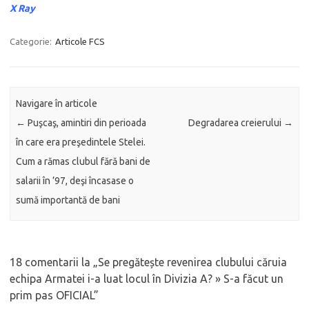
X Ray
Categorie:
Articole FCS
Navigare în articole
←
Puşcaş, amintiri din perioada
Degradarea creierului
→
în care era preşedintele Stelei.
Cum a rămas clubul fără bani de
salarii în ’97, deşi încasase o
sumă importantă de bani
18 comentarii la „
Se pregătește revenirea clubului căruia
echipa Armatei i-a luat locul în Divizia A? » S-a făcut un
prim pas OFICIAL
”