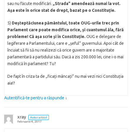
sau nu făcute modificări.
„Strada” amendează numai la vot.
Așa este în orice stat de drept, bazat pe o Constituție.
5)
Deșteptăciunea pământului, toate OUG-urile trec prin
Parlament care poate modifica orice, și cuantumul ăla, fără
probleme!
Că așa scrie și în Constituție.
OUG e delegare de
legiferare a Parlamentului, care e „șeful” guvernului. Apoi cât de
încuiat să fii să nu realizezi că orice guvern are o majoritate
parlamentară a partidului său. Dacă a zis 200.000 lei, cine i-o mai
modifică în parlament? Tu?
De fapt în criza ta de „ficați mâncați” nu mai vezi nici Constituția
aia!?
Autentifică-te pentru a răspunde
↓
xray
Autor articol
februarie 4, 2017