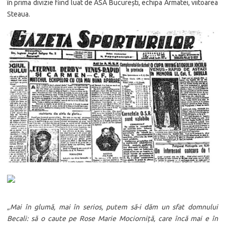
în prima divizie fiind luat de ASA București, echipa Armatei, viitoarea
Steaua.
„Mai în glumă, mai în serios, putem să-i dăm un sfat domnului
Becali: să o caute pe Rose Marie Mociorniță, care încă mai e în