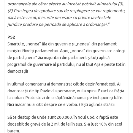
ordonanţele ale căror efecte au încetat potrivit alineatului (3).
(8) Prin legea de aprobare sau de respingere se vor reglementa,
dacă este cazul, măsurile necesare cu privire la efectele
juridice produse pe perioada de aplicare a ordonanţei.”
PS2
Smartule, „nenea” ăla din guvern e și „nenea” din parlament,
miniștrii fiind și parlamentari. Apoi, „nenea” din guvern are colegi
de partid „nenii” ăia majoritari din parlament și toți aplică
programul de guvernare al partidului, nu al tău! Așa e peste tot în
democrații!
În ultimul comentariu ai demonstrat cât de dezinformat ești. Ai
doar reacții de tip Pavlov la persoane, nu la opinii. Exact ca frăția
la cioban. Protestezi de o săptămână numai pe închipuiri și bâfe.
Nici măcar nu ai citit despre ce e vorba. ? Ești oglinda străzii.
Să te destup de unde sunt 200.000. În noul Cod, o faptă este
deosebit de gravă de la 2 mil de lei în sus. S-a luat 10% din acel
barem.