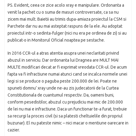
PS. Evident, ceea ce zice acolo xray e manipulare. Ordonanta a
venit la pachet cu o suma de masuri controversate, ca sa nu
zicem mai mult. Baietii au trimis dupa-amiaza proiectul la CSM si
Parchete dar nu au mai asteptat raspuns de la ele. Au adoptat
proiectul intr-o sedinta-fulger (nici nu era pe ordinea de zi) si au
publicat-o in Monitorul Oficial noaptea pe sestache.
In 2016 CCR-ul a atras atentia asupra unei neclaritati privind
abuzul in serviciu. Dar ordonanta lui Dragnea are MULT MAI
MULTE modificari decat ar fi exprimat vreodata CCR-ul. De acum
fapta va fi infractiune numai atunci cand se incalca normele unei
legi si se produce o paguba peste 200.000 de lei. Poate ne
spuneti domnu’ xray unde ne-au zis judecatorii de la Curtea
Constitutionala de cuantumul respectiv. Da, oameni buni,
conform pesedistilor, abuzul cu prejudiciu mai mic de 200.000
de lei nu mai e infractiune. Daca un functionar te-a furat, trebuie
sa recurgi la proces civil (si sa platesti cheltuielile din propriul
buzunar). El nu pateste nimic – nici macar o mentiune oarecare in
cazier.