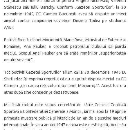
Au jucat aici nume importante pentru Angelo Niculescu, Valentin
Stănescu sau Iuliu Baratky. Conform „Gazetei Sporturilor”, la 30
noiembrie 1945, FC Carmen București avea să dispute un meci
amical contra campioanei sovietice Dinamo Tbilisi pe stadionul
ANEF.
Potrivit fiicei lui Ionel Mociorniță, Marie Rose, Ministrul de Externe al
României, Ana Pauker, a ordonat patronului clubului să piardă
meciul. Scopul Anei Pauker era să arate românilor „superioritatea
omului sovietic”.
Tot potrivit Gazetei Sporturilor aflăm că la 30 decembrie 1945 D.
Shirtladze își exprima regretul că nu au putut disputa meciul cu FC
Carmen „din cauza refuzului d-lui Ionel Mociorniță”. Acest lucru a
atras după sine consecințe dezastruoase.
Mai întâi clubul este supus cercetării de către Comisia Centrală
Sportivă a Confederației Generale a Muncii , iar mai apoi la 19 aprilie
primește mustrare publică și interdicție un an de a susține meciuri
internaționale. În vara anului 1947 echipa este desființată, locul său