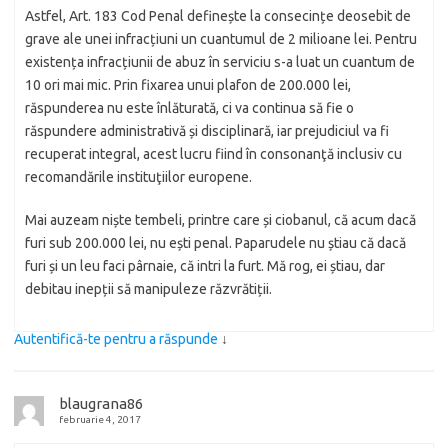
Astfel, Art. 183 Cod Penal definește la consecințe deosebit de
grave ale unei infracțiuni un cuantumul de 2 milioane lei. Pentru
existența infracțiunii de abuz în serviciu s-a luat un cuantum de
10 ori mai mic. Prin fixarea unui plafon de 200.000 lei,
răspunderea nu este înlăturată, ci va continua să fie o
răspundere administrativă și disciplinară, iar prejudiciul va fi
recuperat integral, acest lucru fiind în consonanţă inclusiv cu
recomandările instituţiilor europene.
Mai auzeam niște tembeli, printre care și ciobanul, că acum dacă
furi sub 200.000 lei, nu ești penal. Paparudele nu știau că dacă
furi și un leu faci pârnaie, că intri la furt. Mă rog, ei știau, dar
debitau inepții să manipuleze răzvrătiții.
Autentifică-te pentru a răspunde
↓
blaugrana86
februarie 4, 2017