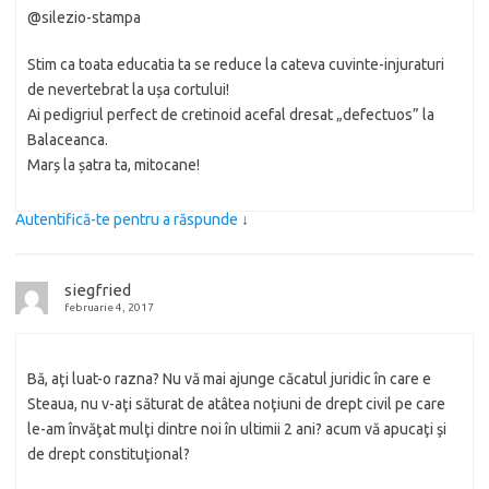
@silezio-stampa
Stim ca toata educatia ta se reduce la cateva cuvinte-injuraturi
de nevertebrat la ușa cortului!
Ai pedigriul perfect de cretinoid acefal dresat „defectuos” la
Balaceanca.
Marș la șatra ta, mitocane!
Autentifică-te pentru a răspunde
↓
siegfried
februarie 4, 2017
Bă, aţi luat-o razna? Nu vă mai ajunge căcatul juridic în care e
Steaua, nu v-aţi săturat de atâtea noţiuni de drept civil pe care
le-am învăţat mulţi dintre noi în ultimii 2 ani? acum vă apucaţi şi
de drept constituţional?