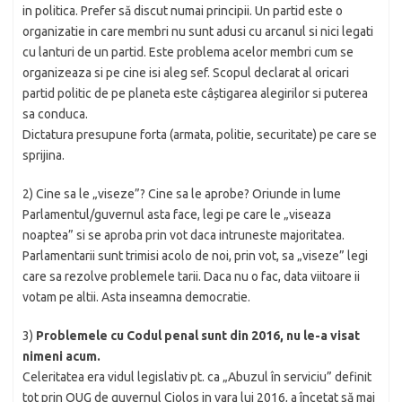
in politica. Prefer să discut numai principii. Un partid este o
organizatie in care membri nu sunt adusi cu arcanul si nici legati
cu lanturi de un partid. Este problema acelor membri cum se
organizeaza si pe cine isi aleg sef. Scopul declarat al oricari
partid politic de pe planeta este câștigarea alegirilor si puterea
sa conduca.
Dictatura presupune forta (armata, politie, securitate) pe care se
sprijina.
2) Cine sa le „viseze”? Cine sa le aprobe? Oriunde in lume
Parlamentul/guvernul asta face, legi pe care le „viseaza
noaptea” si se aproba prin vot daca intruneste majoritatea.
Parlamentarii sunt trimisi acolo de noi, prin vot, sa „viseze” legi
care sa rezolve problemele tarii. Daca nu o fac, data viitoare ii
votam pe altii. Asta inseamna democratie.
3)
Problemele cu Codul penal sunt din 2016, nu le-a visat
nimeni acum.
Celeritatea era vidul legislativ pt. ca „Abuzul în serviciu” definit
tot prin OUG de guvernul Ciolos in vara lui 2016, a încetat să mai