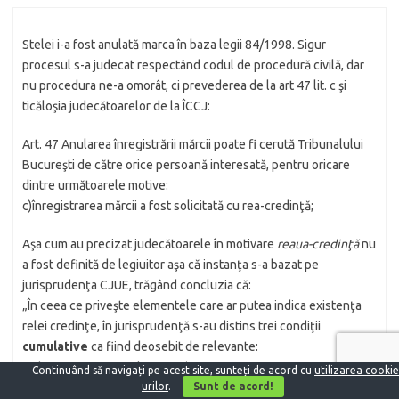
Stelei i-a fost anulată marca în baza legii 84/1998. Sigur
procesul s-a judecat respectând codul de procedură civilă, dar
nu procedura ne-a omorât, ci prevederea de la art 47 lit. c şi
ticăloşia judecătoarelor de la ÎCCJ:
Art. 47 Anularea înregistrării mărcii poate fi cerută Tribunalului
Bucureşti de către orice persoană interesată, pentru oricare
dintre următoarele motive:
c)înregistrarea mărcii a fost solicitată cu rea-credinţă;
Aşa cum au precizat judecătoarele în motivare
reaua-credinţă
nu
a fost definită de legiuitor aşa că instanţa s-a bazat pe
jurisprudenţa CJUE, trăgând concluzia că:
„În ceea ce priveşte elementele care ar putea indica existenţa
relei credinţe, în jurisprudenţă s-au distins trei condiţii
cumulative
ca fiind deosebit de relevante:
– identitatea sau similaritatea între semne care poate genera
Continuând să navigați pe acest site, sunteți de acord cu
utilizarea cookie
urilor
.
Sunt de acord!
confuzie