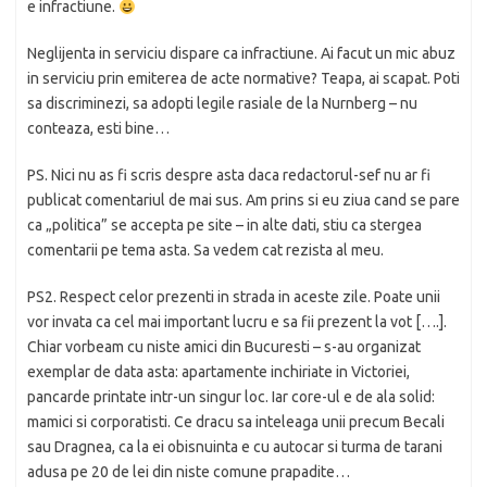
e infractiune.
Neglijenta in serviciu dispare ca infractiune. Ai facut un mic abuz
in serviciu prin emiterea de acte normative? Teapa, ai scapat. Poti
sa discriminezi, sa adopti legile rasiale de la Nurnberg – nu
conteaza, esti bine…
PS. Nici nu as fi scris despre asta daca redactorul-sef nu ar fi
publicat comentariul de mai sus. Am prins si eu ziua cand se pare
ca „politica” se accepta pe site – in alte dati, stiu ca stergea
comentarii pe tema asta. Sa vedem cat rezista al meu.
PS2. Respect celor prezenti in strada in aceste zile. Poate unii
vor invata ca cel mai important lucru e sa fii prezent la vot [….].
Chiar vorbeam cu niste amici din Bucuresti – s-au organizat
exemplar de data asta: apartamente inchiriate in Victoriei,
pancarde printate intr-un singur loc. Iar core-ul e de ala solid:
mamici si corporatisti. Ce dracu sa inteleaga unii precum Becali
sau Dragnea, ca la ei obisnuinta e cu autocar si turma de tarani
adusa pe 20 de lei din niste comune prapadite…