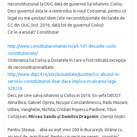
neconstituțional la OUG dată de guvernul lui Iohannis, Cioloș.
Deci guvernul ăsta le-a reintrodus în noul Cod penal, pentru că
legal nu mai ęxistau! Idem cele neconstituționale declarate de
CC din OUG /oct. 2016, dată tot de guvernul Cioloș!
Ce le-a anulat? Constituția!
http://www.constitutiaromaniei.ro/art-147-deciziile-curtii-
constitutionale/
Ordonanța lui Cioloș și Dosarele în care a fost ridicată excepţia
de neconstituţionalitate.
http://www.digi24.ro/stiri/actualitate/justitie/ccr-abuzul-in-
serviciu-constitutional-doar-daca-implica-incalcarea-legii-
529226
Deci, pe cine salva Iohannis și Cioloș in 2016. Ex-șefa DIICOT
Alina Bica, Gabriel Oprea, Nicuşor Constantinescu, Radu Mazare,
Udrea, Vanghelie, Nichita, Cristian Popescu Piedone, Titus
Corlăţean,
Mircea Sandu și Dumitru Dragomir
, clienții noștri.
Pentru Steaua… abia au ieșit vreo 200 în București, strânși cu
arcanul de Jean Pavel. Pentru cai verzi pe pereți, „spontan”