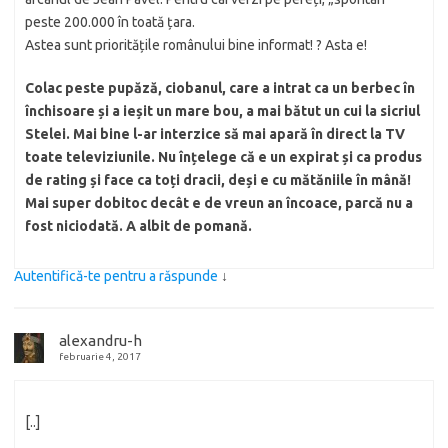
peste 200.000 în toată țara.
Astea sunt prioritățile românului bine informat! ? Asta e!
Colac peste pupăză, ciobanul, care a intrat ca un berbec în
închisoare și a ieșit un mare bou, a mai bătut un cui la sicriul
Stelei. Mai bine l-ar interzice să mai apară în direct la TV
toate televiziunile. Nu înțelege că e un expirat și ca produs
de rating și face ca toți dracii, deși e cu mătăniile în mână!
Mai super dobitoc decât e de vreun an încoace, parcă nu a
fost niciodată. A albit de pomană.
Autentifică-te pentru a răspunde
↓
alexandru-h
februarie 4, 2017
[..]