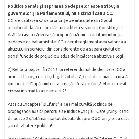
Politica penală și asprimea pedepselor este atribuția
guvernelor și a Parlamentului, nu a străzii sau a CC.
CC are calitatea să se pronunțe pe articolele din Codul
penal/civil dacă respectă sau nu litera și spiritul Constituției!
Atât! Nu avea căderea să propună mărimea cuantumurilor și a
pedepselor, habarnistule! CC a cerut reglementarea valorica a
abuzului in serviciu, din considerente de a separa civilul de
penal funcție de prejudiciu adus de încălcarea abuzivă a legii.
2) Ref la „noapte”. În 2012, la referendumul de demitere, CC a
aruncat la coș, corect și legal, votul a 7,5 mil. de români, la ora 4
dimineața!!! După mintea ta creață a fost pe furiș? Atunci a ieșit
cineva în stradă sau numai tu??
Asta cu „noaptea” și „furiș” e cea mai curvită lozincă de
propagandă auzită pentru a se induce „hoția”! Care „furiș” când
de peste 2 săptămâni se tot discuta despre OUG-uri și erau date
și în dezbatere publică!