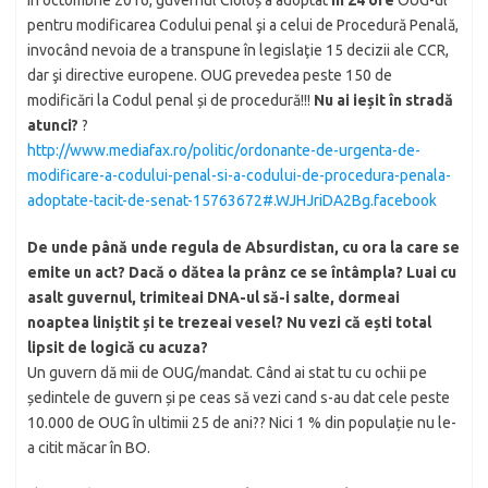
În octombrie 2016, guvernul Cioloș a adoptat
în 24 ore
OUG-ul
pentru modificarea Codului penal şi a celui de Procedură Penală,
invocând nevoia de a transpune în legislaţie 15 decizii ale CCR,
dar şi directive europene. OUG prevedea peste 150 de
modificări la Codul penal și de procedură!!!
Nu ai ieșit în stradă
atunci?
?
http://www.mediafax.ro/politic/ordonante-de-urgenta-de-
modificare-a-codului-penal-si-a-codului-de-procedura-penala-
adoptate-tacit-de-senat-15763672#.WJHJriDA2Bg.facebook
De unde până unde regula de Absurdistan, cu ora la care se
emite un act?
Dacă o dătea la prânz ce se întâmpla? Luai cu
asalt guvernul, trimiteai DNA-ul să-i salte, dormeai
noaptea liniștit și te trezeai vesel? Nu vezi că ești total
lipsit de logică cu acuza?
Un guvern dă mii de OUG/mandat. Când ai stat tu cu ochii pe
ședintele de guvern și pe ceas să vezi cand s-au dat cele peste
10.000 de OUG în ultimii 25 de ani?? Nici 1 % din populație nu le-
a citit măcar în BO.