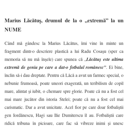
Marius Lăcătuș, drumul de la o „extremă” la un
NUME
Când mă gândesc la Marius Lăcătus, îmi vine în minte un
fragment dintr-o descriere plastică a lui Radu Cosaşu (sper ca
memoria să nu mă înşele) care spunea că „
Lăcătuş este ultima
extremă de geniu pe care a dat-o fotbalul românesc”
. Ei bine,
înclin să-i dau dreptate. Pentru că Lăcă a avut un farmec special, o
nebunie frumoasă, poate uneori exagerată, un teribilism de copil
mare, alintat şi iubit, o chemare spre glorie. Poate că nu a fost cel
mai mare jucător din istoria Stelei; poate că nu a fost cel mai
carismatic. Dar a avut unicitate. Acel fior pe care doar fotbaliştii
gen Iordănescu, Hagi sau Ilie Dumiterscu îl au. Fotbaliştii care
ridică tribuna în picioare, care fac să vibreze inimi şi unesc