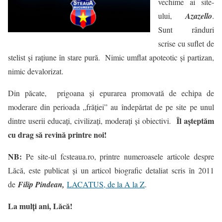
vechime ai site-
ului,
Azazello
.
Sunt rânduri
scrise cu suflet de
stelist și rațiune în stare pură. Nimic umflat apoteotic și partizan,
nimic devalorizat.
Din păcate, prigoana și epurarea promovată de echipa de
moderare din perioada „frăției” au îndepărtat de pe site pe unul
Îl așteptăm
dintre userii educați, civilizați, moderați și obiectivi.
cu drag să revină printre noi!
NB:
Pe site-ul fcsteaua.ro, printre numeroasele articole despre
Lăcă, este publicat și un articol biografic detaliat scris în 2011
de
Filip Pindean,
LACATUS, de la A la Z
.
La mulți ani, Lăcă!