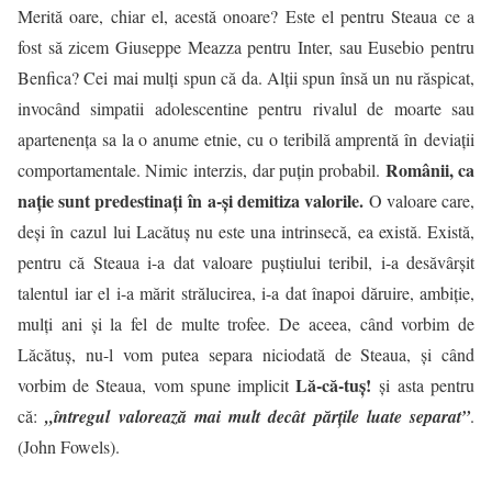
Merită oare, chiar el, acestă onoare? Este el pentru Steaua ce a
fost să zicem Giuseppe Meazza pentru Inter, sau Eusebio pentru
Benfica? Cei mai mulţi spun că da. Alţii spun însă un nu răspicat,
invocând simpatii adolescentine pentru rivalul de moarte sau
apartenenţa sa la o anume etnie, cu o teribilă amprentă în deviaţii
Românii, ca
comportamentale. Nimic interzis, dar puţin probabil.
naţie sunt predestinaţi în a-şi demitiza valorile.
O valoare care,
deşi în cazul lui Lacătuş nu este una intrinsecă, ea există. Există,
pentru că Steaua i-a dat valoare puştiului teribil, i-a desăvârşit
talentul iar el i-a mărit strălucirea, i-a dat înapoi dăruire, ambiţie,
mulţi ani şi la fel de multe trofee. De aceea, când vorbim de
Lăcătuş, nu-l vom putea separa niciodată de Steaua, şi când
Lă-că-tuş!
vorbim de Steaua, vom spune implicit
și asta pentru
că:
„întregul valorează mai mult decât părţile luate separat”
.
(John Fowels).