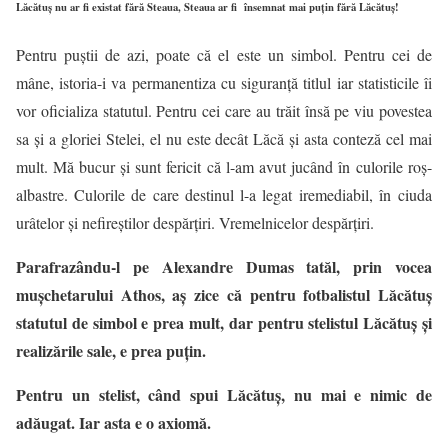
Lăcătuş nu ar fi existat fără Steaua, Steaua ar fi însemnat mai puţin fără Lăcătuş!
Pentru puştii de azi, poate că el este un simbol. Pentru cei de
mâne, istoria-i va permanentiza cu siguranţă titlul iar statisticile îi
vor oficializa statutul. Pentru cei care au trăit însă pe viu povestea
sa şi a gloriei Stelei, el nu este decât Lăcă și asta conteză cel mai
mult. Mă bucur şi sunt fericit că l-am avut jucând în culorile roş-
albastre. Culorile de care destinul l-a legat iremediabil, în ciuda
urâtelor şi nefireştilor despărţiri. Vremelnicelor despărţiri.
Parafrazându-l pe Alexandre Dumas tatăl, prin vocea
muşchetarului Athos, aş zice că pentru fotbalistul Lăcătuş
statutul de simbol e prea mult, dar pentru stelistul Lăcătuş şi
realizările sale, e prea puţin.
Pentru un stelist, când spui Lăcătuş, nu mai e nimic de
adăugat. Iar asta e o axiomă.