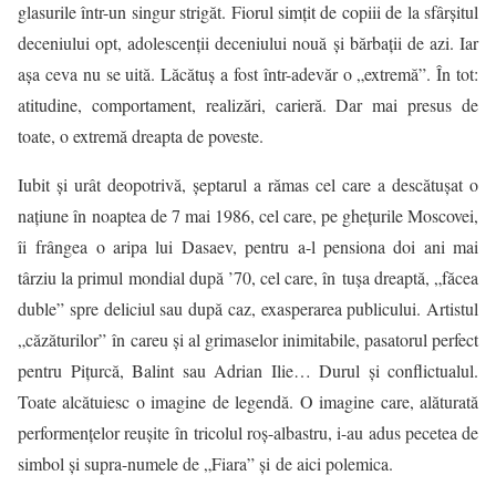
glasurile într-un singur strigăt. Fiorul simţit de copiii de la sfârşitul
deceniului opt, adolescenţii deceniului nouă şi bărbaţii de azi. Iar
aşa ceva nu se uită. Lăcătuş a fost într-adevăr o „extremă”. În tot:
atitudine, comportament, realizări, carieră. Dar mai presus de
toate, o extremă dreapta de poveste.
Iubit şi urât deopotrivă, şeptarul a rămas cel care a descătuşat o
naţiune în noaptea de 7 mai 1986, cel care, pe gheţurile Moscovei,
îi frângea o aripa lui Dasaev, pentru a-l pensiona doi ani mai
târziu la primul mondial după ’70, cel care, în tuşa dreaptă, „făcea
duble” spre deliciul sau după caz, exasperarea publicului. Artistul
„căzăturilor” în careu şi al grimaselor inimitabile, pasatorul perfect
pentru Piţurcă, Balint sau Adrian Ilie… Durul şi conflictualul.
Toate alcătuiesc o imagine de legendă. O imagine care, alăturată
performenţelor reuşite în tricolul roş-albastru, i-au adus pecetea de
simbol şi supra-numele de „Fiara” și de aici polemica.