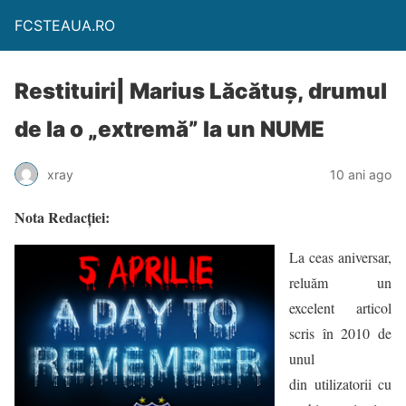
FCSTEAUA.RO
Restituiri| Marius Lăcătuș, drumul
de la o „extremă” la un NUME
xray
10 ani ago
Nota
Redacției:
La ceas aniversar,
reluăm un
excelent articol
scris în 2010 de
unul
din utilizatorii cu