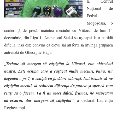
la Centrul
Național de
Fotbal
Mogoșoaia, o
conferinţă de presă, înaintea meciului cu Viitorul de luni 14
decembrie, din Liga 1. Antrenorul Stelei se aşteaptă la o partidă
dificilă, însă este convins că elevii săi au forţa să învingă gruparea
antrenată de Gheorghe Hagi.
„Trebuie să mergem să câştigăm la Viitorul, este obiectivul
nostru. Este echipa care a câştigat multe meciuri, bună, nu
degeaba e pe 2, o echipă cu jucători valoroşi. Noi trebuie să ne
câştigăm meciul, să reducem diferenţa de puncte şi sper că vom
reuşi să o facem. Va fi un meci dificil, frumos, ne respectăm
adversarul, dar mergem să câştigăm”
, a declarat Laurenţiu
Reghecampf.