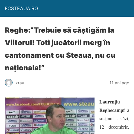
FCSTEAUA.RO
Reghe:”Trebuie să câştigăm la
Viitorul! Toti jucătorii merg în
cantonament cu Steaua, nu cu
naționala!”
xray
11 ani ago
Laurenţiu
Reghecampf
a
susţinut astăzi,
12 decembrie,