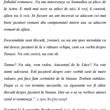
fotbalul romanesc. Nu ma intereseaza ca Sumudica sa plece de
la Astra. E mult mai usor sa aduci de aici, ii vezi, ii cunosti,
afara nu ii vezi. In fiecare an am incercat sa aducem cei mai
buni jucatori romani din campionatul intern sau sa aducem
romani de afara.
Deocamdata sunt discutii, zvonuri, eu nu am spus niciodata ca
imi doresc jucatori de la o viitoare echipa, cum s-a vorbit despre
Tanase. Nu este corect, nu este ok.
Tamas? Nu stiu, vom vedea. Atacantul de la Litex? Nu este
nimic adevarat. Toti jucatorii despre care vorbiti sunt de mare
valoare, pot face fata cerintelor de la Steaua. Trebuie rabdare.
Dupa ce se vor termina meciurile, cu siguranta vor fi zilnic
discutii despre jucatori la Steaua. Dar eu o sa va vorbesc atunci
cand ei semneaza.”
, a spus Reghecampf.
[Update1]
Laurenţiu Reghecampf
lasă de înţeles că nu este