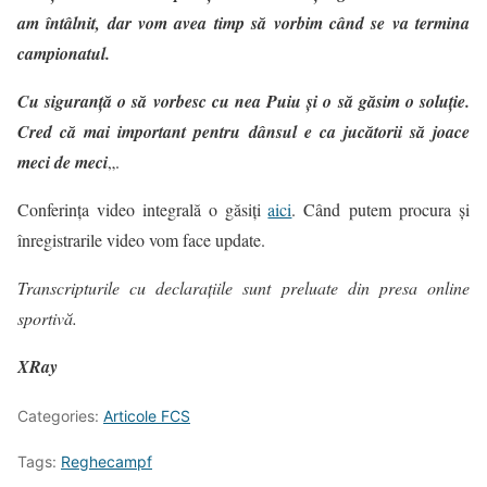
am întâlnit, dar vom avea timp să vorbim când se va termina
campionatul.
Cu siguranţă o să vorbesc cu nea Puiu şi o să găsim o soluţie.
Cred că mai important pentru dânsul e ca jucătorii să joace
meci de meci
„.
Conferința video integrală o găsiți
aici
. Când putem procura și
înregistrarile video vom face update.
Transcripturile cu declarațiile sunt preluate din presa online
sportivă.
XRay
Categories:
Articole FCS
Tags:
Reghecampf