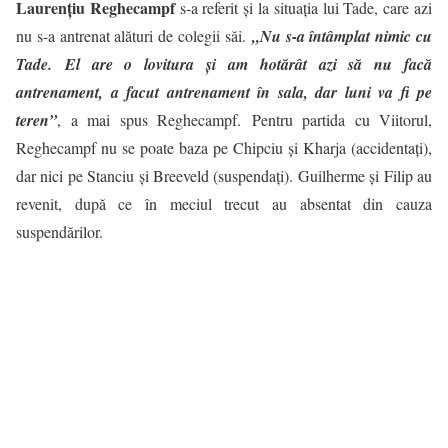
Laurenţiu Reghecampf
s-a referit şi la situaţia lui Tade, care azi
nu s-a antrenat alături de colegii săi.
„Nu s-a întâmplat nimic cu
Tade.
El are o lovitura și a
m hotărât azi să nu facă
antrenament, a facut antrenament în sala, dar luni va fi pe
teren”
, a mai spus Reghecampf. Pentru partida cu Viitorul,
Reghecampf nu se poate baza pe Chipciu şi Kharja (accidentaţi),
dar nici pe Stanciu şi Breeveld (suspendaţi). Guilherme şi Filip au
revenit, după ce în meciul trecut au absentat din cauza
suspendărilor.