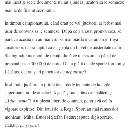
mai încet și acele documente nu au ajuns la jucători să le semneze
înainte de finalul sezonului.
În timpul campionatului, când erau pe val, jucătorii ar fi fost mai
uşor de convins să le semneze. După ce s-a ratat promovarea, se
pare că aceștia nu au mai vrut să mai piardă încă un an în Liga
amatorilor, dar și faptul că îi aștepta un buget de austeritate ca în
Stalingradul încercuit de nemți, după ce un sezon au păpat de
pomană peste 300.000 de euro. Da, a plătit oalele sparte Ion Ion și
Lăcătuș, dar au și ei partea lor de
neputirință
.
Însă mulți jucători au primit deja oferte tentante de la ligile
superioare, nu de amatori. Așa că și-au strâns calabalâcul și
„
Adio, arme”
! Au plecat liberi de contract, pentru că cel în
vigoare expirase. Din lotul de la Regal Sport au mai rămas doi
mohicani, Mihai Butoi şi Ştefan Pădureţ spune digisport.ro.
Ceilalţi,
pa și pusi
!