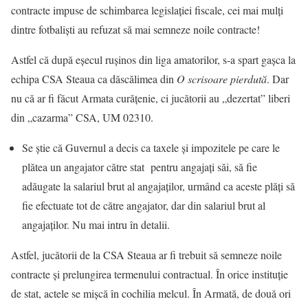
contracte impuse de schimbarea legislaţiei fiscale, cei mai mulţi
dintre fotbalişti au refuzat să mai semneze noile contracte!
Astfel că după eșecul rușinos din liga amatorilor, s-a spart gașca la
echipa CSA Steaua ca dăscălimea din
O scrisoare pierdută
. Dar
nu că ar fi făcut Armata curățenie, ci jucătorii au „dezertat” liberi
din „cazarma” CSA, UM 02310.
Se știe că Guvernul a decis ca taxele și impozitele pe care le
plătea un angajator către stat pentru angajați săi, să fie
adăugate la salariul brut al angajaților, urmând ca aceste plăți să
fie efectuate tot de către angajator, dar din salariul brut al
angajaților. Nu mai intru în detalii.
Astfel, jucătorii de la CSA Steaua ar fi trebuit să semneze noile
contracte și prelungirea termenului contractual. În orice instituție
de stat, actele se mișcă în cochilia melcul. În Armată, de două ori