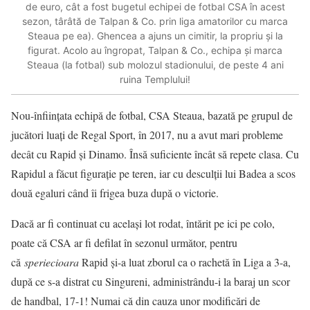
de euro, cât a fost bugetul echipei de fotbal CSA în acest
sezon, târâtă de Talpan & Co. prin liga amatorilor cu marca
Steaua pe ea). Ghencea a ajuns un cimitir, la propriu și la
figurat. Acolo au îngropat, Talpan & Co., echipa și marca
Steaua (la fotbal) sub molozul stadionului, de peste 4 ani
ruina Templului!
Nou-înființata echipă de fotbal, CSA Steaua, bazată pe grupul de
jucători luați de Regal Sport, în 2017, nu a avut mari probleme
decât cu Rapid și Dinamo. Însă suficiente încât să repete clasa. Cu
Rapidul a făcut figurație pe teren, iar cu desculții lui Badea a scos
două egaluri când îi frigea buza după o victorie.
Dacă ar fi continuat cu același lot rodat, întărit pe ici pe colo,
poate că CSA ar fi defilat în sezonul următor, pentru
că
speriecioara
Rapid și-a luat zborul ca o rachetă în Liga a 3-a,
după ce s-a distrat cu Singureni, administrându-i la baraj un scor
de handbal, 17-1! Numai că din cauza unor modificări de