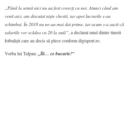
„Până la urmă nici nu au fost corecţi cu noi. Atunci când am
venit aici, am discutat nişte chestii, iar apoi lucrurile s-au
schimbat. În 2018 nu ne-au mai dat prime, iar acum s-a auzit că
salariile vor scădea cu 20 la sută”
, a declarat unul dintre tinerii
fotbalişti care au decis să plece conform digisport.ro.
Vorba lui Talpan:
„Îîî… ce bucurie!”