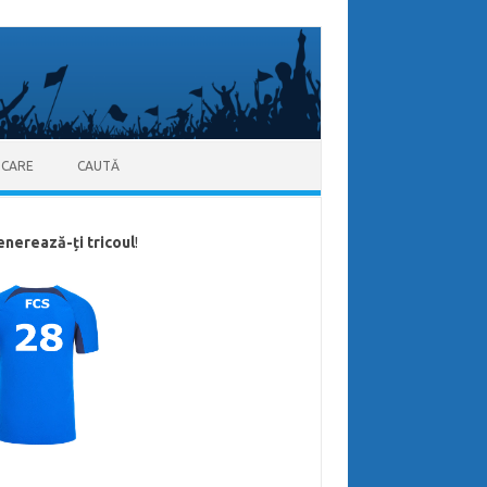
ICARE
CAUTĂ
enerează-ți tricoul
!