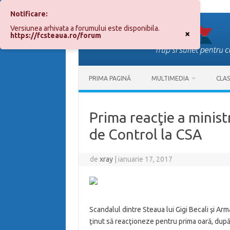
Notificare:
Sari
la
Versiunea arhivata a forumului este disponibila.
conținut
×
https://fcsteaua.ro/forum
PRIMA PAGINĂ
MULTIMEDIA
CLA
Prima reacţie a minist
de Control la CSA
de
xray
|
ianuarie 17, 2017
Scandalul dintre Steaua lui Gigi Becali şi Arma
ţinut să reacţioneze pentru prima oară, după