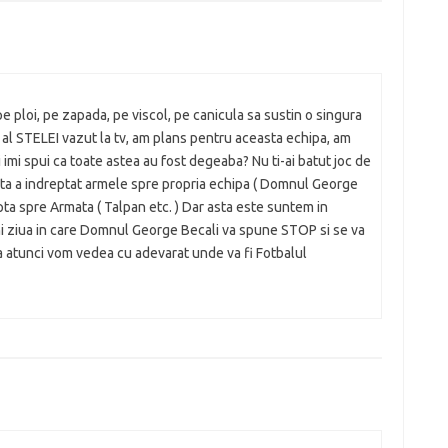
 ploi, pe zapada, pe viscol, pe canicula sa sustin o singura
l STELEI vazut la tv, am plans pentru aceasta echipa, am
 imi spui ca toate astea au fost degeaba? Nu ti-ai batut joc de
a a indreptat armele spre propria echipa ( Domnul George
epta spre Armata ( Talpan etc. ) Dar asta este suntem in
ni ziua in care Domnul George Becali va spune STOP si se va
 atunci vom vedea cu adevarat unde va fi Fotbalul