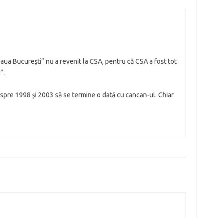
eaua București” nu a revenit la CSA, pentru că CSA a fost tot
”.
despre 1998 și 2003 să se termine o dată cu cancan-ul. Chiar