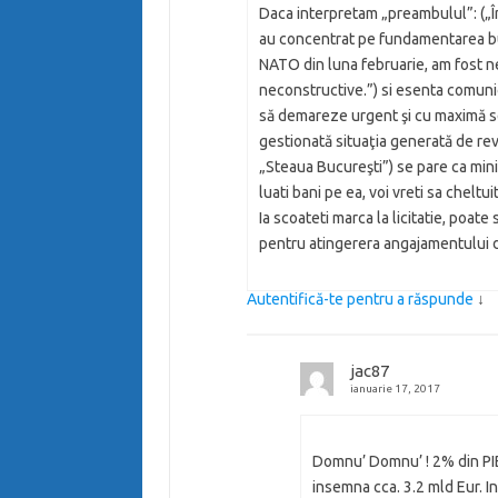
Daca interpretam „preambulul”: („Înt
au concentrat pe fundamentarea bug
NATO din luna februarie, am fost ne
neconstructive.”) si esenta comunic
să demareze urgent şi cu maximă seri
gestionată situaţia generată de rev
„Steaua Bucureşti”) se pare ca minist
luati bani pe ea, voi vreti sa cheltu
Ia scoateti marca la licitatie, poa
pentru atingerera angajamentului 
Autentifică-te pentru a răspunde
↓
jac87
ianuarie 17, 2017
Domnu’ Domnu’ ! 2% din PIB.
insemna cca. 3.2 mld Eur. I