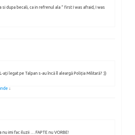
a si dupa becali, ca in refrenul ala ” first I was afraid, I was
-ați legat pe Talpan s-au încă îl aleargă Poliția Militară? :))
punde
↓
sa nu imi fac iluzii … FAPTE nu VORBE!