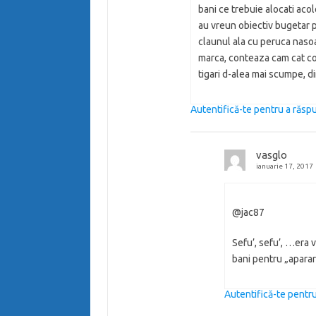
bani ce trebuie alocati aco
au vreun obiectiv bugetar 
claunul ala cu peruca nasoala
marca, conteaza cam cat cont
tigari d-alea mai scumpe, di
Autentifică-te pentru a răs
vasglo
ianuarie 17, 2017
@jac87
Sefu’, sefu’, …era v
bani pentru „apara
Autentifică-te pentr