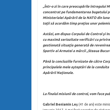
„Într-o zi în care preocupările întregului M
concentrat pe fundamentarea bugetului pe
Ministerialei Apărării de la NATO din luna
toţii să acordăm timp preţios unor polemic
Astăzi, am dispus Corpului de Control şi I
cu maximă seriozitate verificări cu privire
gestionată situaţia generată de revenirea 
Sportiv al Armatei a mărcii „Steaua Bucure
Până la concluziile furnizate de către Corp
principalele mele aşteptări de la conduita 
Apărării Naţionale.
La finalul misiunii de control, vom face pu
Gabriel Beniamin Leș
(41 de ani) este mini