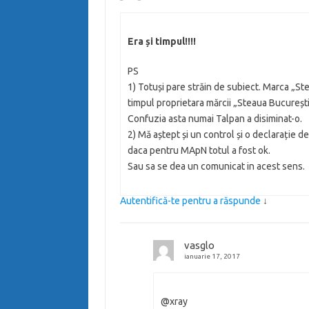
Era și timpul!!!!
PS
1) Totuși pare străin de subiect. Marca „St
timpul proprietara mărcii „Steaua București
Confuzia asta numai Talpan a disiminat-o.
2) Mă aștept și un control și o declarație 
daca pentru MApN totul a fost ok.
Sau sa se dea un comunicat in acest sens.
Autentifică-te pentru a răspunde
↓
vasglo
ianuarie 17, 2017
@xray