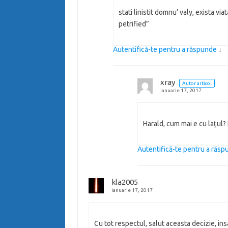
stati linistit domnu’ valy, exista viat
petrified”
Autentifică-te pentru a răspunde
↓
xray
Autor articol
ianuarie 17, 2017
Harald, cum mai e cu lațul? L
Autentifică-te pentru a răs
kla2005
ianuarie 17, 2017
Cu tot respectul, salut aceasta decizie, in