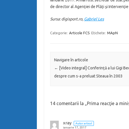
ianuarie 2017. A mai fost secretar de stat pe
de director al Agenției de Plăți și Intervenți
Sursa: digisport.ro,
Gabriel Les
Categorie:
Articole FCS
Etichete:
MApN
Navigare în articole
←
[Video integral] Conferință a lui Gigi Be
despre cum s-a preluat Steaua în 2003
14 comentarii la „
Prima reacţie a mini
xray
Autor articol
ianuarie 17, 2017