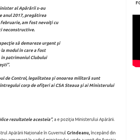
F
inister al Apărării s-au
 anul 2017, pregătirea
 februarie, am fost nevoiţi cu
i neconstructive.
nspecţie să demareze urgent şi
 la modul în care a fost
în patrimoniul Clubului
şti”.
ul de Control, legalitatea şi onoarea militară sunt
întregului corp de ofiţeri ai CSA Steaua şi ai Ministerului
blice rezultatele acesteia”
, a e poziţia Ministerului Apărării.
strul Apărării Naționale în Guvernul
Grindeanu,
începând din