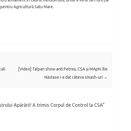
ntru armament în cadrul ministerului, unde a venit din funcția
e pentru Agricultură Satu Mare.
cali
[Video] Talpan show anti Petrea, CSA și MApN. Ilie
Năstase i-a dat câteva smash-uri
→
strului Apărării! A trimis Corpul de Control la CSA
”