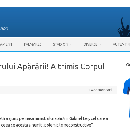
SAMENT
PALMARES
STADION
DIVERSE
AUTENTIF
rului Apărării! A trimis Corpul
G
14 comentarii
tă a ajuns pe masa ministrului apărării, Gabriel Leş, cel care a
 ceea ce acesta a numit „polemicile neconstructive”.