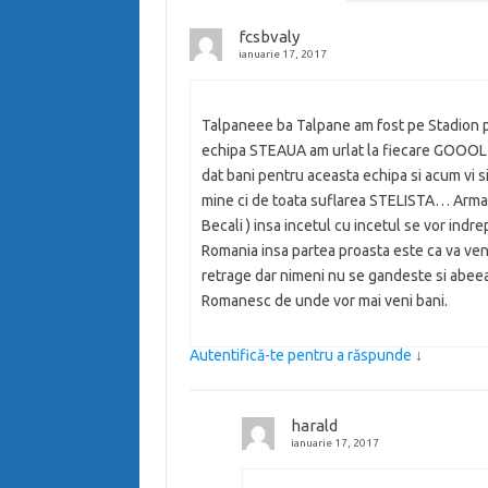
fcsbvaly
ianuarie 17, 2017
Talpaneee ba Talpane am fost pe Stadion pe
echipa STEAUA am urlat la fiecare GOOOL a
dat bani pentru aceasta echipa si acum vi si
mine ci de toata suflarea STELISTA… Armat
Becali ) insa incetul cu incetul se vor indr
Romania insa partea proasta este ca va ve
retrage dar nimeni nu se gandeste si abeea
Romanesc de unde vor mai veni bani.
Autentifică-te pentru a răspunde
↓
harald
ianuarie 17, 2017