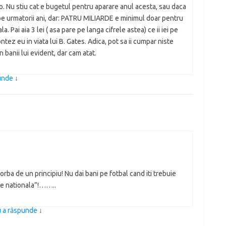
lo. Nu stiu cat e bugetul pentru aparare anul acesta, sau daca
pe urmatorii ani, dar: PATRU MILIARDE e minimul doar pentru
. Pai aia 3 lei ( asa pare pe langa cifrele astea) ce ii iei pe
ez eu in viata lui B. Gates. Adica, pot sa ii cumpar niste
n banii lui evident, dar cam atat.
punde
↓
orba de un principiu! Nu dai bani pe fotbal cand iti trebuie
re nationala”!……..
u a răspunde
↓