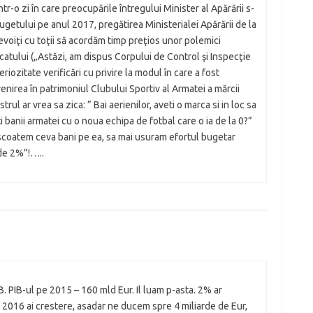
r-o zi în care preocupările întregului Minister al Apărării s-
etului pe anul 2017, pregătirea Ministerialei Apărării de la
voiţi cu toţii să acordăm timp preţios unor polemici
atului („Astăzi, am dispus Corpului de Control şi Inspecţie
ozitate verificări cu privire la modul în care a fost
enirea în patrimoniul Clubului Sportiv al Armatei a mărcii
rul ar vrea sa zica: ” Bai aerienilor, aveti o marca si in loc sa
iti banii armatei cu o noua echipa de fotbal care o ia de la 0?”
te scoatem ceva bani pe ea, sa mai usuram efortul bugetar
de 2%”!…..
 PIB-ul pe 2015 – 160 mld Eur. Il luam p-asta. 2% ar
n 2016 ai crestere, asadar ne ducem spre 4 miliarde de Eur,