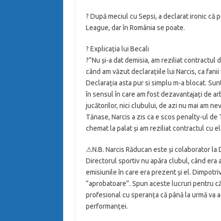
?️ După meciul cu Sepsi, a declarat ironic că
League, dar în România se poate.
? Explicația lui Becali
?”Nu și-a dat demisia, am reziliat contractu
când am văzut declarațiile lui Narcis, ca fani
Declarația asta pur si simplu m-a blocat. Sunt
în sensul în care am fost dezavantajați de arbit
jucătorilor, nici clubului, de azi nu mai am n
Tănase, Narcis a zis ca e scos penalty-ul de
chemat la palat și am reziliat contractul cu 
⚠N.B. Narcis Răducan este și colaborator la Di
Directorul sportiv nu apăra clubul, când era 
emisiunile în care era prezent și el. Dimpotr
”aprobatoare”. Spun aceste lucruri pentru că
profesional cu speranța că până la urmă va a
performanței.