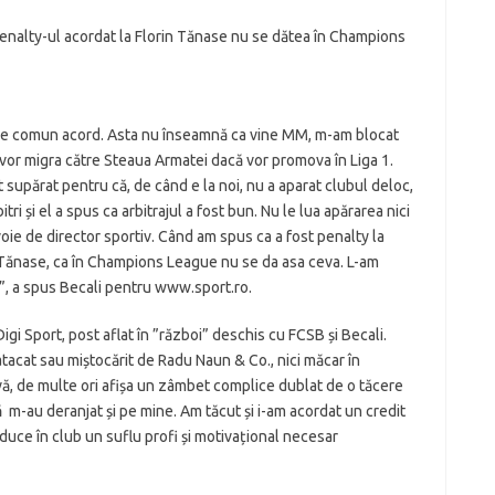
 penalty-ul acordat la Florin Tănase nu se dătea în Champions
l de comun acord. Asta nu înseamnă ca vine MM, m-am blocat
i vor migra către Steaua Armatei dacă vor promova în Liga 1.
 supărat pentru că, de când e la noi, nu a aparat clubul deloc,
ri și el a spus ca arbitrajul a fost bun. Nu le lua apărarea nici
evoie de director sportiv. Când am spus ca a fost penalty la
 Tănase, ca în Champions League nu se da asa ceva. L-am
el”, a spus Becali pentru www.sport.ro.
gi Sport, post aflat în ”război” deschis cu FCSB și Becali.
atacat sau miștocărit de Radu Naun & Co., nici măcar în
ivă, de multe ori afișa un zâmbet complice dublat de o tăcere
 m-au deranjat și pe mine. Am tăcut și i-am acordat un credit
duce în club un suflu profi și motivațional necesar