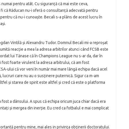
is numai pentru atât. Cu siguranță că mai este ceva,
r fi că Răducan nu-i oferă o consultanță adecvată pentru
i, pentru că nu-i cunoaște. Becali s-a plâns de acest lucru în
ași.
gdan Vintilă și Alexandru Tudor. Domnul Becali mi-a reproșat
numită reacție a mea la adresa arbitrilor atunci când FCSB este
cordat lui Tănase că în Champions League nu s-ar da, dar în
 fost foarte virulent la adresa arbitrului, că am fost
 CSA-ului că vor veni în număr mai mare lângă echipa dacă acel
ică, lucruri care nu au o susținere puternică. Sigur ca m-am
fel și starea de spirit este altfel și cred că este o platforma
a fost a dânsului. A spus că echipa oricum juca chiar dacă era
entați și mergea din inerție. Eu cred ca fotbalul e mai complicat
rtantă pentru mine, mai ales in privința obținerii doctoratului.