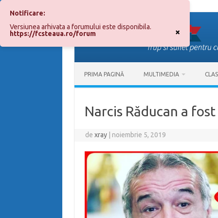
Notificare:
Sari
la
Versiunea arhivata a forumului este disponibila.
conținut
×
https://fcsteaua.ro/forum
PRIMA PAGINĂ
MULTIMEDIA
CLA
Narcis Răducan a fost
de
xray
|
noiembrie 5, 2019