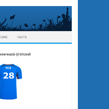
ICARE
CAUTĂ
enerează-ți tricoul
!