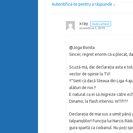
Autentifică-te pentru a răspunde
↓
xray
Autor articol
noiembrie 5, 2019
@Joga Bonita
Sincer, regret enorm că a plecat, da
Scuză-mă, dar declarația asta e tota
vector de opinie la TV!
‼”Simt că dacă Steaua din Liga 4 ajun
alături de noi.‼
E natural ca ei să migreze către ec
Dinamo, la flash interviu. WTF!??
Declarația de mai sus a uimit până ș
talpaniștilor! Funcția lui Narcis Ră
gura spartă ca ciobanul. Nu poți spu