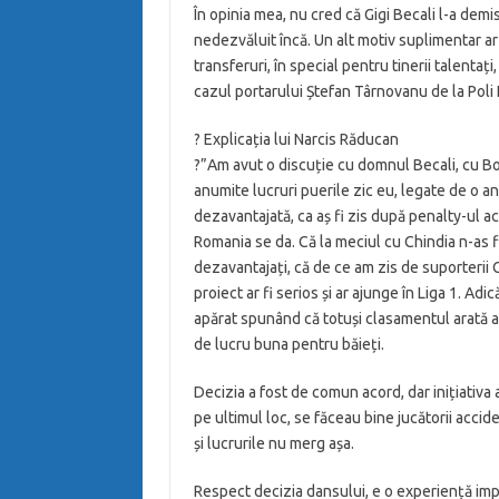
În opinia mea, nu cred că Gigi Becali l-a dem
nedezvăluit încă. Un alt motiv suplimentar a
transferuri, în special pentru tinerii talentaț
cazul portarului Ștefan Târnovanu de la Poli I
? Explicația lui Narcis Răducan
?”Am avut o discuție cu domnul Becali, cu Bo
anumite lucruri puerile zic eu, legate de o a
dezavantajată, ca aș fi zis după penalty-ul a
Romania se da. Că la meciul cu Chindia n-as fi
dezavantajați, că de ce am zis de suporterii
proiect ar fi serios și ar ajunge în Liga 1. Ad
apărat spunând că totuși clasamentul arată alt
de lucru buna pentru băieți.
Decizia a fost de comun acord, dar inițiativa 
pe ultimul loc, se făceau bine jucătorii accid
și lucrurile nu merg așa.
Respect decizia dansului, e o experiență impo