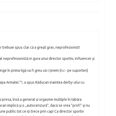
r trebuie spus clar că a greșit grav, neprofesionist!
l neprofesionistă in gura unui director sportiv, influencer și
ge în prima ligă va fi greu să-i ținem (n.r.- pe suporteri)
hipa Armatei.”?, a spus Răducan inaintea derby-ului cu
i presa, însă a generat și orgasme multiple în tabăra
ducan implică și o „autocenzură”, dacă se vrea ”profi” și nu
ne public tot ce iți trece prin cap! Ca director sportiv