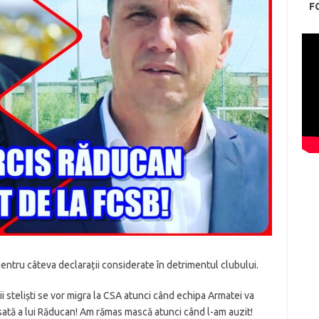
F
entru câteva declarații considerate în detrimentul clubului.
rii steliști se vor migra la CSA atunci când echipa Armatei va
sată a lui Răducan! Am rămas mască atunci când l-am auzit!