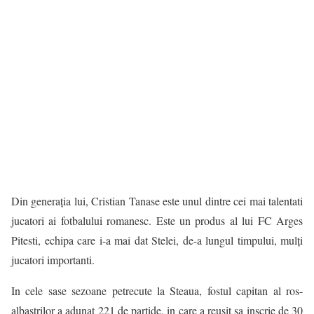
Din generația lui, Cristian Tanase este unul dintre cei mai talentati
jucatori ai fotbalului romanesc. Este un produs al lui FC Arges
Pitesti, echipa care i-a mai dat Stelei, de-a lungul timpului, mulți
jucatori importanti.
In cele sase sezoane petrecute la Steaua, fostul capitan al ros-
albastrilor a adunat 221 de partide, in care a reusit sa inscrie de 30