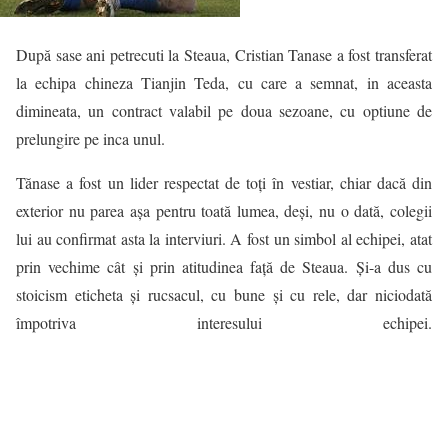
După sase ani petrecuti la Steaua, Cristian Tanase a fost transferat
la echipa chineza Tianjin Teda, cu care a semnat, in aceasta
dimineata, un contract valabil pe doua sezoane, cu optiune de
prelungire pe inca unul.
Tănase a fost un lider respectat de toți în vestiar, chiar dacă din
exterior nu parea așa pentru toată lumea, deși, nu o dată, colegii
lui au confirmat asta la interviuri. A fost un simbol al echipei, atat
prin vechime cât și prin atitudinea față de Steaua. Și-a dus cu
stoicism eticheta și rucsacul, cu bune și cu rele, dar niciodată
împotriva interesului echipei.