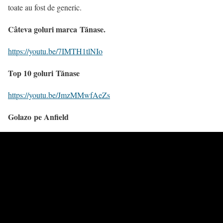
toate au fost de generic.
Câteva goluri marca Tănase.
https://youtu.be/7IMTH1tlNIo
Top 10 goluri Tănase
https://youtu.be/JmzMMwfAeZs
Golazo pe Anfield