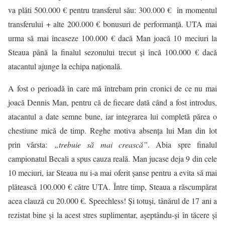
va plăti 500.000 € pentru transferul său: 300.000 € în momentul
transferului + alte 200.000 € bonusuri de performanţă. UTA mai
urma să mai încaseze 100.000 € dacă Man joacă 10 meciuri la
Steaua până la finalul sezonului trecut şi încă 100.000 € dacă
atacantul ajunge la echipa naţională.
A fost o perioadă în care mă întrebam prin cronici de ce nu mai
joacă Dennis Man, pentru că de fiecare dată când a fost introdus,
atacantul a date semne bune, iar integrarea lui completă părea o
chestiune mică de timp. Reghe motiva absența lui Man din lot
prin vârsta:
„trebuie să mai crească”
. Abia spre finalul
campionatul Becali a spus cauza reală. Man jucase deja 9 din cele
10 meciuri, iar Steaua nu i-a mai oferit şanse pentru a evita să mai
plătească 100.000 € către UTA. Între timp, Steaua a răscumpărat
acea clauză cu 20.000 €. Speechless! Și totuși, tânărul de 17 ani a
rezistat bine și la acest stres suplimentar, așeptându-și în tăcere și