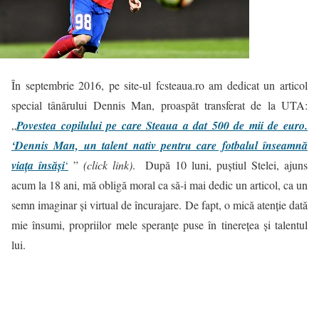
În septembrie 2016, pe site-ul fcsteaua.ro am dedicat un articol
special tânărului Dennis Man, proaspăt transferat de la UTA:
„
Povestea copilului pe care Steaua a dat 500 de mii de euro.
‘Dennis Man, un talent nativ pentru care fotbalul înseamnă
viaţa însăşi
‘
”
(click link)
. După 10 luni, puștiul Stelei, ajuns
acum la 18 ani, mă obligă moral ca să-i mai dedic un articol, ca un
semn imaginar și virtual de încurajare. De fapt, o mică atenție dată
mie însumi, propriilor mele speranțe puse în tinerețea și talentul
lui.