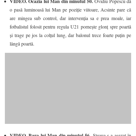
VIDEO. Ocazia lui Man din minutul 50.
Ovidiu Popescu dă
o pasă luminoasă lui Man pe poziţie viitoare, Acsinte pare că
are mingea sub control, dar intervenţia sa e prea moale, iar
fotbalistul folosit pentru regula U21 porneşte glonț spre poartă
şi trage pe jos la colţul lung, dar balonul trece foarte puţin pe
lângă poartă.
VIDEO. Bara lui Man din minutul 56.
Steaua s-a așezat în