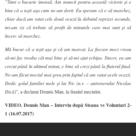
”Simt o bucurie imensă. Am muncit pentru această victorie și e
bine că a ieșit așa cum ne-am dorit. Eu speram că o să marchez,
chiar dacă am ratat cele două ocazii în debutul reprizei secunde,
mi-am zis că trebuie să profit de minutele care mai sunt și să
încerc să marchez.
Mă bucur că a ieșit așa și că am marcat. La fiecare meci vreau
să-mi fac treaba cât mai bine și să-mi ajut echipa. Sincer, eu am
crezut până în ultimul minut, e bine să crezi până la fluierul final.
Ne-am făcut meciul mai greu prin faptul că am ratat acele ocazii.
Dedic golul familiei mele și lui Nic (n.r. – antrenorului Nicolae
Dică)
”, a declarat Dennis Man, la finalul meciului.
VIDEO. Dennis Man – Interviu după Steaua vs Voluntari 2-
1
(16.07.2017)