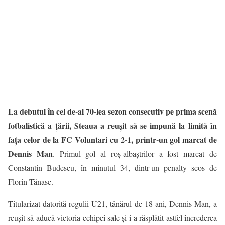
La debutul în cel de-al 70-lea sezon consecutiv pe prima scenă
fotbalistică a țării, Steaua a reușit să se impună la limită în
fața celor de la FC Voluntari cu 2-1, printr-un gol marcat de
Dennis Man
. Primul gol al roș-albaștrilor a fost marcat de
Constantin Budescu, în minutul 34, dintr-un penalty scos de
Florin Tănase.
Titularizat datorită regulii U21, tânărul de 18 ani, Dennis Man, a
reușit să aducă victoria echipei sale și i-a răsplătit astfel încrederea