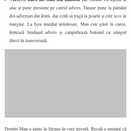
atac şi pune presiune pe careul advers. Tănase pune la pământ
doi adversari din fentă, dar ezită să tragă la poartă şi este scos în
margine. La faza imediat următoare, Man este găsit în careu,
fentează fundaşul advers şi catapultează balonul cu stângul
direct în transversală.
Dennis Man a ajuns la Steaua în vara trecută. Becali a anunțat că