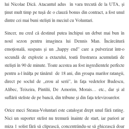
lui Nicolae Dică. Atacantul adus în vara trecută de la UTA, și
ținut mult timp pe tușă de o clauză bonus din contract, a fost unul
dintre cei mai buni steliști în meciul cu Voluntari.
Sincer, nu cred că destinul putea închipui un debut mai bun în
noul sezon pentru imaginea lui Dennis Man. Încărcătură
emoțională, suspans și un „happy end” care a pulverizat într-o
secundă de explozie a extazului, toată frustrarea acumulată de
steliști în 90 de minute. Toate acestea au fost ingredientele perfecte
pentru a-l înălța pe tânărul de 18 ani, din groapa marilor ratangii,
direct pe soclul de „erou al serii”, în fața vedetelor Budescu,
Alibec, Teixeira, Pintilii, De Amorim, Morais… etc., dar și al
suflării steliste de pe bancă, din tribune și din fața televizoarelor.
Orice meci Steaua-Voluntari este catalogat drept unul fără rating.
Nici un suporter stelist nu tremură înainte de start, iar pariori ar
miza 1 solist fără să clipească, concentrându-se să ghicească doar