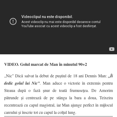
VIDEO. Golul marcat de Man în minutul 90+2
„Nic” Dică salvat la debut de puștiul de 18 ani Dennis Man:
„Îi
dedic golul lui Nic”
. Man aduce o victorie în extremis pentru
Steaua după o fază șnur de toată frumusețea. De Amorim
pătrunde și centrează de pe stânga la bara a doua, Teixeira
recentrează cu capul magistral, iar Man ajunge perfect în mijlocul
careului şi înscrie tot cu capul la colţul lung.