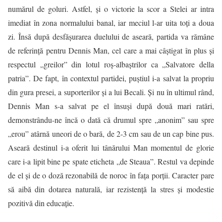
numărul de goluri. Astfel, și o victorie la scor a Stelei ar intra
imediat în zona normalului banal, iar meciul l-ar uita toți a doua
zi. Însă după desfășurarea duelului de aseară, partida va rămâne
de referință pentru Dennis Man, cel care a mai câștigat în plus și
respectul „greilor” din lotul roș-albaștrilor ca „Salvatore della
patria”. De fapt, în contextul partidei, puștiul i-a salvat la propriu
din gura presei, a suporterilor și a lui Becali. Și nu în ultimul rând,
Dennis Man s-a salvat pe el însuși după două mari ratări,
demonstrându-ne încă o dată că drumul spre „anonim” sau spre
„erou” atârnă uneori de o bară, de 2-3 cm sau de un cap bine pus.
Aseară destinul i-a oferit lui tânărului Man momentul de glorie
care i-a lipit bine pe spate eticheta „de Steaua”. Restul va depinde
de el și de o doză rezonabilă de noroc în fața porții. Caracter pare
să aibă din dotarea naturală, iar rezistență la stres și modestie
pozitivă din educație.