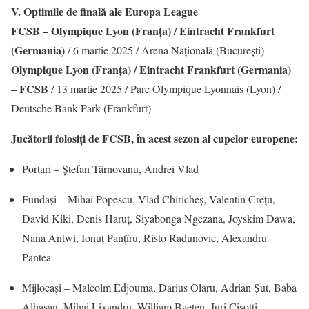
V. Optimile de finală ale Europa League
FCSB – Olympique Lyon (Franța) / Eintracht Frankfurt
(Germania)
/ 6 martie 2025 / Arena Națională (București)
Olympique Lyon (Franța) / Eintracht Frankfurt (Germania)
– FCSB
/ 13 martie 2025 / Parc Olympique Lyonnais (Lyon) /
Deutsche Bank Park (Frankfurt)
Jucătorii folosiți de FCSB, în acest sezon al cupelor europene:
Portari – Ștefan Târnovanu, Andrei Vlad
Fundași – Mihai Popescu, Vlad Chiricheș, Valentin Crețu,
David Kiki, Denis Haruț, Siyabonga Ngezana, Joyskim Dawa,
Nana Antwi, Ionuț Panțîru, Risto Radunovic, Alexandru
Pantea
Mijlocași – Malcolm Edjouma, Darius Olaru, Adrian Șut, Baba
Alhasan, Mihai Lixandru, William Baeten, Juri Cisotti