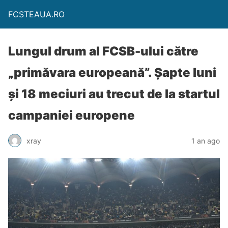
FCSTEAUA.RO
Lungul drum al FCSB-ului către
„primăvara europeană”. Șapte luni
și 18 meciuri au trecut de la startul
campaniei europene
xray
1 an ago