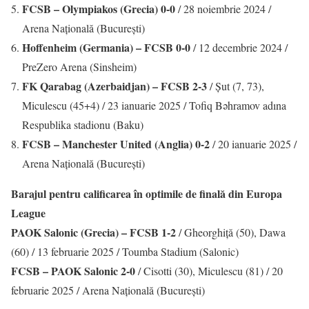
FCSB – Olympiakos (Grecia) 0-0
/ 28 noiembrie 2024 /
Arena Națională (București)
Hoffenheim (Germania) – FCSB 0-0
/ 12 decembrie 2024 /
PreZero Arena (Sinsheim)
FK Qarabag (Azerbaidjan) – FCSB 2-3
/ Șut (7, 73),
Miculescu (45+4) / 23 ianuarie 2025 / Tofiq Bəhramov adına
Respublika stadionu (Baku)
FCSB – Manchester United (Anglia) 0-2
/ 20 ianuarie 2025 /
Arena Națională (București)
Barajul pentru calificarea în optimile de finală din Europa
League
PAOK Salonic (Grecia) – FCSB 1-2
/ Gheorghiță (50), Dawa
(60) / 13 februarie 2025 / Toumba Stadium (Salonic)
FCSB – PAOK Salonic 2-0
/ Cisotti (30), Miculescu (81) / 20
februarie 2025 / Arena Națională (București)