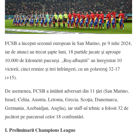
FCSB a început sezonul european în San Marino, pe 9 iulie 2024,
iar de atunci au trecut șapte luni, 18 partide jucate și aproape
10.000 de kilometri parcurși. „Roș-albaștrii” au înregistrat 10
victorii, cinci remize și trei înfrângeri, cu un golaveraj 32-17
(+15).
De asemenea, FCSB a întâlnit adversari din 11 țări (San Marino,
Israel, Cehia, Austria, Letonia, Grecia, Scoția, Danemarca,
Germania, Azebaidjan, Anglia), iar staff-ul tehnic a folosit 32 de
jucători pe parcursul celor 18 confruntări.
I. Preliminarii Champions League