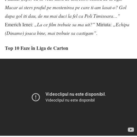
Macar ai sters praful pe mostenirea pe care ti-am lasat-o? Gol
dupa gol iti dau, de nu mai duci la fel ca Poli Timisoara…”
Emerich Ienei:
„La ce film trebuie sa ma uit?”
Miriuta:
„Echipa
(Dinamo) joaca bine, mai trebuie sa castigam”.
Top 10 Faze în Liga de Carton