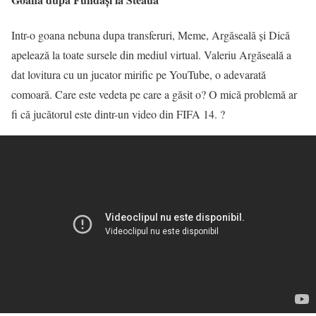
Intr-o goana nebuna dupa transferuri, Meme, Argăseală și Dică
apelează la toate sursele din mediul virtual. Valeriu Argăseală a
dat lovitura cu un jucator mirific pe YouTube, o adevarată
comoară. Care este vedeta pe care a găsit o? O mică problemă ar
fi că jucătorul este dintr-un video din FIFA 14. ?