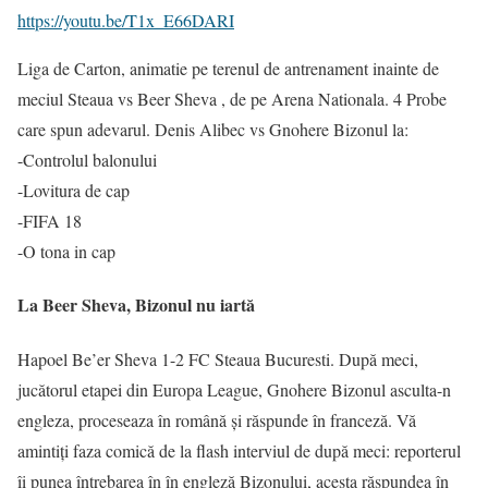
https://youtu.be/T1x_E66DARI
Liga de Carton, animatie pe terenul de antrenament inainte de
meciul Steaua vs Beer Sheva , de pe Arena Nationala. 4 Probe
care spun adevarul. Denis Alibec vs Gnohere Bizonul la:
-Controlul balonului
-Lovitura de cap
-FIFA 18
-O tona in cap
La Beer Sheva, Bizonul nu iartă
Hapoel Be’er Sheva 1-2 FC Steaua Bucuresti. După meci,
jucătorul etapei din Europa League, Gnohere Bizonul asculta-n
engleza, proceseaza în română și răspunde în franceză. Vă
amintiți faza comică de la flash interviul de după meci: reporterul
îi punea întrebarea în în engleză Bizonului, acesta răspundea în