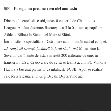
ŞîP – Europa nu prea ne vrea nici anul asta
Dinamo încearcă să se obișnuiască cu aerul de Champions
League. A bătut Juventus București cu 3 la 0, acum așteaptă pe
Athletic Bilbao în Stefan cel Mare și Sfânt.
Într-un site de specialitate, Dică apare ca un liant în cadrul echipei.
„A reușit să strangă jucătorii în jurul său”
. AC Milan vine la
Severin, dar înainte de asta a investit 200 milioane de euro în
transferuri. CSU Craiova are de ce să se teamă acum. FC Viktoria
Plzen s-a bucurat prematur că întâlnește FCSB. Apoi au realizat
că e fosta Steaua, a lui Gigi Becali. Declarațiile aici.