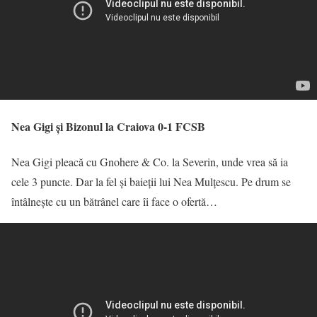
Nea Gigi și Bizonul la Craiova 0-1 FCSB
Nea Gigi pleacă cu Gnohere & Co. la Severin, unde vrea să ia
cele 3 puncte. Dar la fel și baieții lui Nea Mulțescu. Pe drum se
întâlnește cu un bătrânel care îi face o ofertă…