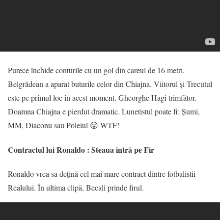
Purece închide conturile cu un gol din careul de 16 metri.
Belgrădean a aparat buturile celor din Chiajna. Viitorul și Trecutul
este pe primul loc în acest moment. Gheorghe Hagi trimfător.
Doamna Chiajna e pierdut dramatic. Lunetistul poate fi: Șumi,
MM, Diaconu sau Poleiul 😛 WTF!
Contractul lui Ronaldo : Steaua intră pe Fir
Ronaldo vrea sa dețină cel mai mare contract dintre fotbalistii
Realului. În ultima clipă, Becali prinde firul.