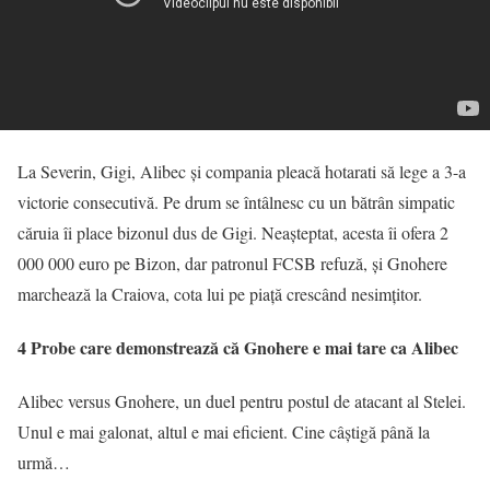
La Severin, Gigi, Alibec și compania pleacă hotarati să lege a 3-a
victorie consecutivă. Pe drum se întâlnesc cu un bătrân simpatic
căruia îi place bizonul dus de Gigi. Neașteptat, acesta îi ofera 2
000 000 euro pe Bizon, dar patronul FCSB refuză, și Gnohere
marchează la Craiova, cota lui pe piață crescând nesimțitor.
4 Probe care demonstrează că Gnohere e mai tare ca Alibec
Alibec versus Gnohere, un duel pentru postul de atacant al Stelei.
Unul e mai galonat, altul e mai eficient. Cine câștigă până la
urmă…