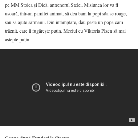
pe MM Stoica și Dică, antrenorul Stelei. Misiunea lor va fi
usoară, într-un pamflet animat, să dea bani la popi săa se roage,
sau să ajute sărmanii. Din întâmplare, dau peste un popa cam
trăznit, care ii fugărește puțin. Meciul cu Viktoria Plzen să mai
aștepte puțin.
Goana după Fundași la Steaua