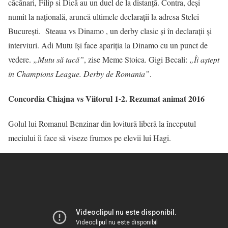
căcănari, Filip si Dică au un duel de la distanță. Contra, deși
numit la națională, aruncă ultimele declarații la adresa Stelei
București. Steaua vs Dinamo , un derby clasic și în declarații și
interviuri. Adi Mutu își face apariția la Dinamo cu un punct de
vedere.
„Mutu să tacă”
, zise Meme Stoica. Gigi Becali:
„Îi aștept
in Champions League. Derby de Romania”
.
Concordia Chiajna vs Viitorul 1-2. Rezumat animat 2016
Golul lui Romanul Benzinar din lovitură liberă la începutul
meciului îi face să viseze frumos pe elevii lui Hagi.