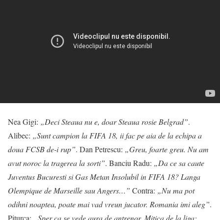
Nea Gigi:
„Deci Steaua nu e, doar Steaua rosie Belgrad”
.
Alibec:
„Sunt campion la FIFA 18, ii fac pe aia de la echipa a
doua FCSB de-i rup”
. Dan Petrescu:
„Greu, foarte greu. Nu am
avut noroc la tragerea la sorti”
. Banciu Radu:
„Da ce sa caute
Juventus Bucuresti si Gas Metan Insolubil in FIFA 18? Langa
Olempique de Marseille sau Angers…”
Contra:
„Nu ma pot
odihni noaptea, poate mai vad vreun jucator. Romania imi aleg”
.
Piturca:
„Sper ca se vede aura de antrenor. Mitica de la liga: