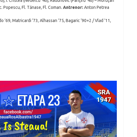
0), I. Cristea (Nedelcu ’46), Radunovic (Panţîru ’46) – Moruţan
Oc. Popescu, Fl. Tănase, Fl. Coman.
Antrenor:
Anton Petrea
o ’69, Matricardi ’73, Alhassan ’75, Bagaric ‘90+2 / Vlad ’11,