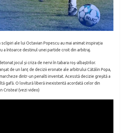
va sclipiri ale lui Octavian Popescu au mai animat inspirația
u a întoarce destinul unei partide croit din arbitraj.
tonat jocul și criza de nervi în tabara roș-albaștrilor.
nșat de un lanț de decizii eronate ale arbitrului Cătălin Popa,
marcheze dintr-un penalti inventat. Acesstă decizie greșită a
ltă gafă. O lovitură liberă inexistentă acordată celor din
n Cristea! (vezi video)