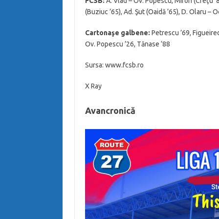
FCSB:
A. Vlad – Ov. Popescu, Miron (Creţu ’8
(Buziuc ’65), Ad. Şut (Oaidă ’65), D. Olaru – 
Cartonaşe galbene:
Petrescu ’69, Figueired
Ov. Popescu ’26, Tănase ‘88
Sursa: www.fcsb.ro
X Ray
Avancronică