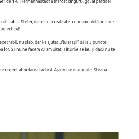
iune” de 1-0. Hermannastadt a marcat singurul gol al partidei
cul slab al Stelei, dar este o realitate condamnabilă pe care
a pe echipă!
ecrabil, nu slab, dar i-a ajutat „fluierașii” să ia 3 puncte!
a lor. Să nu ne facem că am uitat. Titlurile se iau și dacă nu te
mbe urgent abordarea tactică. Așa nu se mai poate. Steaua