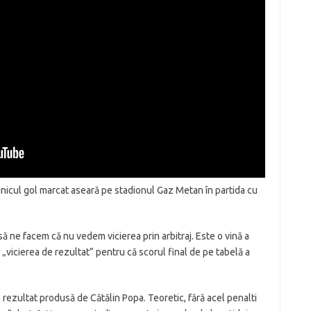
a unicul gol marcat aseară pe stadionul Gaz Metan în partida cu
să ne facem că nu vedem vicierea prin arbitraj. Este o vină a
pă „vicierea de rezultat” pentru că scorul final de pe tabelă a
e rezultat produsă de Cătălin Popa. Teoretic, fără acel penalti