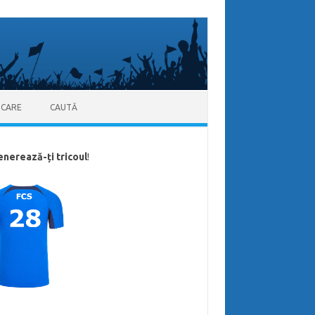
ICARE
CAUTĂ
enerează-ți tricoul
!