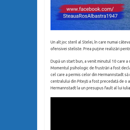
Un alt joc steril al Stelei, în care numai câte
ofensivei steliste. Prea puține realizări pentr
După un start bun, a venit minutul 10 care a de
Momentul psihologic de frustrări a fost decla
cel care a permis celor din Hermannstadt să 
centralului din Pitești a fost precedată de o a
Hermannstadt la un presupus fault al lui Iulia