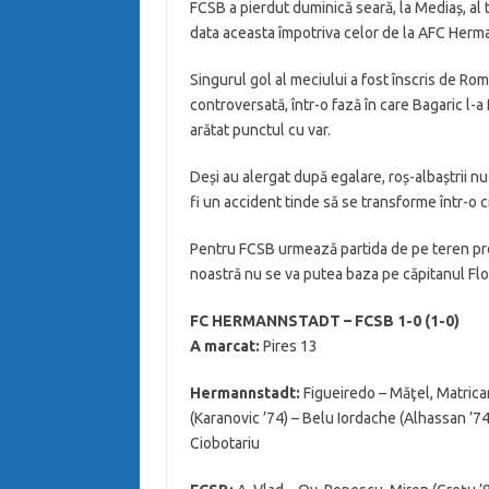
FCSB a pierdut duminică seară, la Mediaș, al t
data aceasta împotriva celor de la AFC Herm
Singurul gol al meciului a fost înscris de Rom
controversată, într-o fază în care Bagaric l-a 
arătat punctul cu var.
Deși au alergat după egalare, roș-albaștrii nu
fi un accident tinde să se transforme într-o c
Pentru FCSB urmează partida de pe teren prop
noastră nu se va putea baza pe căpitanul Fl
FC HERMANNSTADT – FCSB 1-0 (1-0)
A marcat:
Pires 13
Hermannstadt:
Figueiredo – Măţel, Matricar
(Karanovic ’74) – Belu Iordache (Alhassan ’74)
Ciobotariu