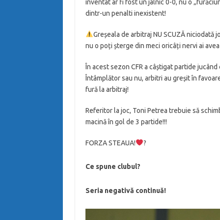
inventat ar fi fost un jalnic 0-0, nu o „furăc
dintr-un penalti inexistent!
Greșeala de arbitraj NU SCUZĂ niciodată jo
nu o poți șterge din meci oricâți nervi ai ave
În acest sezon CFR a câștigat partide jucând ex
Întâmplător sau nu, arbitri au greșit în favoare
fură la arbitraj!
Referitor la joc, Toni Petrea trebuie să schi
macină în gol de 3 partide!!!
FORZA STEAUA!
?
Ce spune clubul?
Seria negativă continuă!