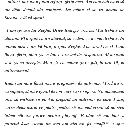
contract, dar nu a putut refuza oferta mea. Am convenit cu el să
nu dăm detalii din contract. De mîine el se va ocupa de
Steaua. Atît vă spun!
„I-am zis asa lui Reghe. Orice transfer vrei tu. Mai trebuie un
atacant. El a spus ca un atacant, sa vedem ce ne mai trebuie. In
opinia mea e un lot bun, a spus Reghe. Am vorbit cu el. I-am
facut oferta, mi-a zis ca intr-o ora imi da raspunsul. M-a sunat
si a zis ca accepta. Mi-a zis ca maine (n.r.: joi), la ora 10, la
antrenament.
Rădoi nu mi-a făcut nici o propunere de antrenor. Mirel nu se
va supăra, el nu e genul de om care să se supere. Nu am apucat
încă să vorbesc cu el. Am preferat un antrenor pe care îl ştiu,
carea demonstrat ce poate, pentru că nu mai vreau să-mi stea
inima cât un purice pentru play-off. E bine că am luat și
punctul ăsta. Acum nu mai am nici un fel emoții.”
,
a spus