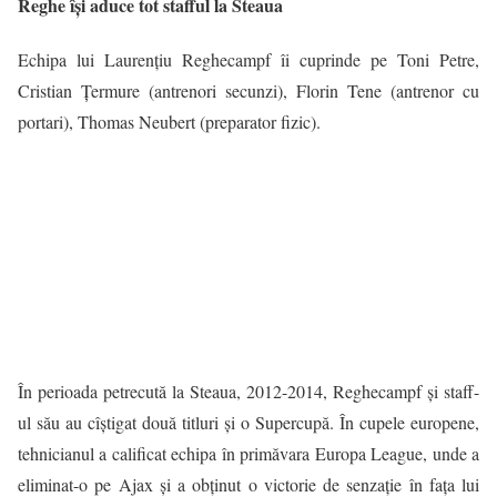
Reghe își aduce tot stafful la Steaua
Echipa lui Laurențiu Reghecampf îi cuprinde pe Toni Petre,
Cristian Țermure (antrenori secunzi), Florin Tene (antrenor cu
portari), Thomas Neubert (preparator fizic).
În perioada petrecută la Steaua, 2012-2014, Reghecampf și staff-
ul său au cîștigat două titluri și o Supercupă. În cupele europene,
tehnicianul a calificat echipa în primăvara Europa League, unde a
eliminat-o pe Ajax și a obținut o victorie de senzație în fața lui