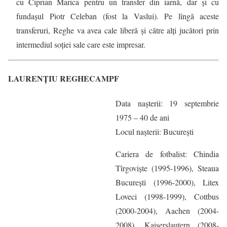
cu Ciprian Marica pentru un transfer din iarnă, dar și cu
fundașul Piotr Celeban (fost la Vaslui). Pe lîngă aceste
transferuri, Reghe va avea cale liberă și către alți jucători prin
intermediul soției sale care este impresar.
LAURENŢIU REGHECAMPF
Data naşterii: 19 septembrie
1975 – 40 de ani
Locul naşterii: Bucureşti
Cariera de fotbalist: Chindia
Tîrgovişte (1995-1996), Steaua
Bucureşti (1996-2000), Litex
Loveci (1998-1999), Cottbus
(2000-2004), Aachen (2004-
2008), Kaiserslautern (2008-