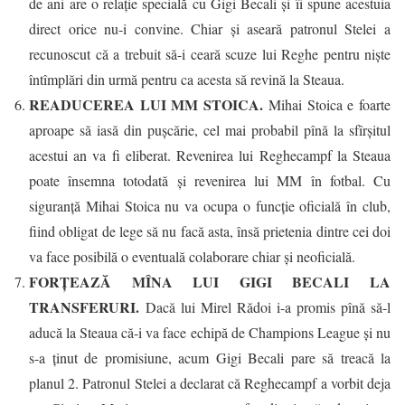
de ani are o relație specială cu Gigi Becali și îi spune acestuia
direct orice nu-i convine. Chiar și aseară patronul Stelei a
recunoscut că a trebuit să-i ceară scuze lui Reghe pentru niște
întîmplări din urmă pentru ca acesta să revină la Steaua.
READUCEREA LUI MM STOICA.
Mihai Stoica e foarte
aproape să iasă din pușcărie, cel mai probabil pînă la sfîrșitul
acestui an va fi eliberat. Revenirea lui Reghecampf la Steaua
poate însemna totodată și revenirea lui MM în fotbal. Cu
siguranță Mihai Stoica nu va ocupa o funcție oficială în club,
fiind obligat de lege să nu facă asta, însă prietenia dintre cei doi
va face posibilă o eventuală colaborare chiar și neoficială.
FORȚEAZĂ MÎNA LUI GIGI BECALI LA
TRANSFERURI.
Dacă lui Mirel Rădoi i-a promis pînă să-l
aducă la Steaua că-i va face echipă de Champions League și nu
s-a ținut de promisiune, acum Gigi Becali pare să treacă la
planul 2. Patronul Stelei a declarat că Reghecampf a vorbit deja