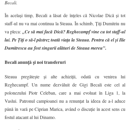
Becali.
În acelaşi timp, Becali a lăsat de înţeles că Nicolae Dică și tot
staff-ul nu va mai continua la Steaua. În schimb, Ţiţi Dumitriu nu
va pleca:
„Ce să mai facă Dică? Reghecampf vine cu tot staff-ul
lui. Pe Țiți o să-l păstrez toată viața la Steaua. Pentru că el și Ilie
.
Dumitrescu au fost singurii alături de Steaua mereu”
Becali anunţă şi noi transferuri
Steaua pregăteşte şi alte achiziţii, odată cu venirea lui
Reghecampf. Un nume dezvăluit de Gigi Becali este cel al
polonezului Piotr Celeban, care a mai evoluat în Liga 1, la
Vaslui. Patronul campioanei nu a renunţat la ideea de a-l aduce
până în vară pe Ciprian Marica, având o discuţie în acest sens cu
fostul atacant al lui Dinamo.