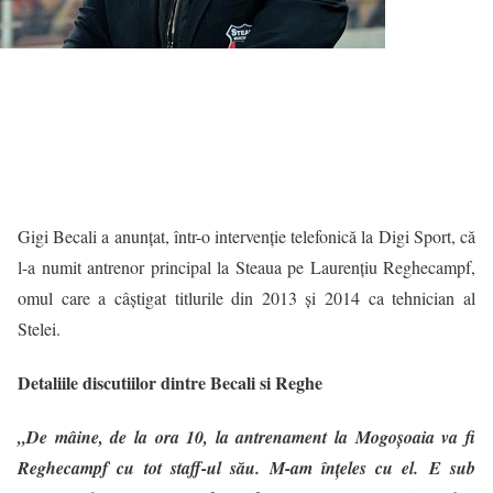
Gigi Becali a anunţat, într-o intervenţie telefonică la Digi Sport, că
l-a numit antrenor principal la Steaua pe Laurenţiu Reghecampf,
omul care a câştigat titlurile din 2013 şi 2014 ca tehnician al
Stelei.
Detaliile discutiilor dintre Becali si Reghe
„De mâine, de la ora 10, la antrenament la Mogoşoaia va fi
Reghecampf cu tot staff-ul său. M-am înţeles cu el. E sub