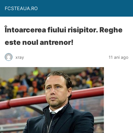
FCSTEAUA.RO
Întoarcerea fiului risipitor. Reghe
este noul antrenor!
xray
11 ani ago