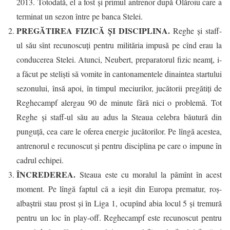
2013. Totodată, el a fost și primul antrenor după Olăroiu care a
terminat un sezon între pe banca Stelei.
PREGĂTIREA FIZICĂ ȘI DISCIPLINA.
Reghe și staff-
ul său sînt recunoscuți pentru milităria impusă pe cînd erau la
conducerea Stelei. Atunci, Neubert, preparatorul fizic neamț, i-
a făcut pe steliști să vomite în cantonamentele dinaintea startului
sezonului, însă apoi, în timpul meciurilor, jucătorii pregătiți de
Reghecampf alergau 90 de minute fără nici o problemă. Tot
Reghe și staff-ul său au adus la Steaua celebra băutură din
punguță, cea care le oferea energie jucătorilor. Pe lîngă acestea,
antrenorul e recunoscut și pentru disciplina pe care o impune în
cadrul echipei.
ÎNCREDEREA.
Steaua este cu moralul la pămînt în acest
moment. Pe lîngă faptul că a ieșit din Europa prematur, roș-
albaștrii stau prost și în Liga 1, ocupînd abia locul 5 și tremură
pentru un loc în play-off. Reghecampf este recunoscut pentru