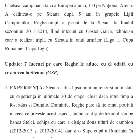
Chelsea, campioana la zi a Europei atunci, 1-0 pe Național Arena.
A calificat-o pe Steaua după 5 ani în grupele Ligii
Campionilor. Reghecampf a plecat de la Steaua la finalul
sezonului 2013-2014, fiind înlocuit cu Costel Gâlcă, tehnician
care a realizat tripla cu Steaua în anul următor (Liga 1, Cupa
României, Cupa Ligii).
Update:
7 lucruri pe care Reghe le aduce cu el odată cu
revenirea la Steaua
(GSP)
EXPERIENȚA.
Steaua a dus lipsa unui antrenor și unui staff
cu experiență în ultimele 20 de etape, chiar dacă între timp a
fost adus și Dumitru Dumitriu. Reghe pare să fie omul potrivit
în ceea ce privește acest aspect, ținînd cont și de trecutul său pe
banca Stelei, echipă cu care a cîștigat două titluri de campion
(2012-2013 și 2013-2014), dar și o Supercupă a României în