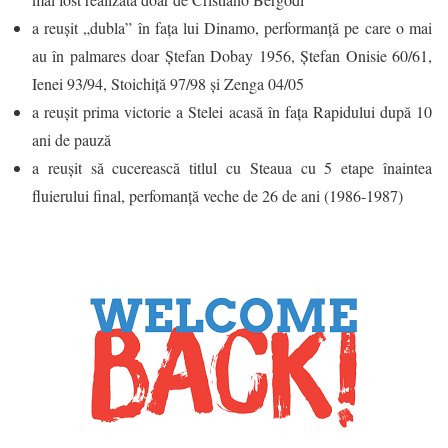
a reuşit „dubla” în faţa lui Dinamo, performanţă pe care o mai
au în palmares doar Ștefan Dobay 1956, Ștefan Onisie 60/61,
Ienei 93/94, Stoichiță 97/98 și Zenga 04/05
a reuşit prima victorie a Stelei acasă în faţa Rapidului după 10
ani de pauză
a reușit să cucerească titlul cu Steaua cu 5 etape înaintea
fluierului final, perfomanță veche de 26 de ani (1986-1987)