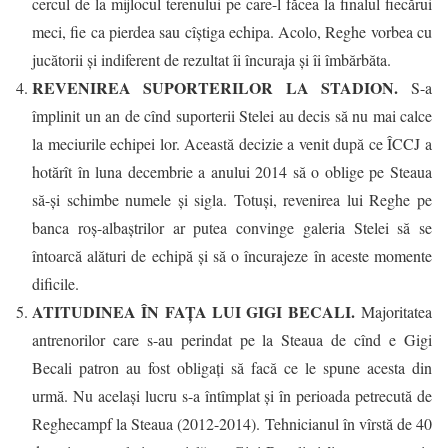
cercul de la mijlocul terenului pe care-l făcea la finalul fiecărui
meci, fie ca pierdea sau cîștiga echipa. Acolo, Reghe vorbea cu
jucătorii și indiferent de rezultat îi încuraja și îi îmbărbăta.
REVENIREA SUPORTERILOR LA STADION.
S-a
împlinit un an de cînd suporterii Stelei au decis să nu mai calce
la meciurile echipei lor. Această decizie a venit după ce ÎCCJ a
hotărît în luna decembrie a anului 2014 să o oblige pe Steaua
să-și schimbe numele și sigla. Totuși, revenirea lui Reghe pe
banca roș-albaștrilor ar putea convinge galeria Stelei să se
întoarcă alături de echipă și să o încurajeze în aceste momente
dificile.
ATITUDINEA ÎN FAȚA LUI GIGI BECALI.
Majoritatea
antrenorilor care s-au perindat pe la Steaua de cînd e Gigi
Becali patron au fost obligați să facă ce le spune acesta din
urmă. Nu același lucru s-a întîmplat și în perioada petrecută de
Reghecampf la Steaua (2012-2014). Tehnicianul în vîrstă de 40