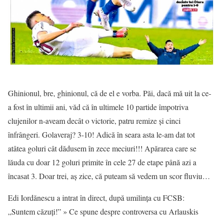
Ghinionul, bre, ghinionul, că de el e vorba. Păi, dacă mă uit la ce-
a fost în ultimii ani, văd că în ultimele 10 partide împotriva
clujenilor n-aveam decât o victorie, patru remize și cinci
înfrângeri. Golaveraj? 3-10! Adică în seara asta le-am dat tot
atâtea goluri cât dădusem în zece meciuri!!! Apărarea care se
lăuda cu doar 12 goluri primite în cele 27 de etape până azi a
încasat 3. Doar trei, aș zice, că puteam să vedem un scor fluviu…
Edi Iordănescu a intrat în direct, după umilința cu FCSB:
„Suntem căzuți!” » Ce spune despre controversa cu Arlauskis