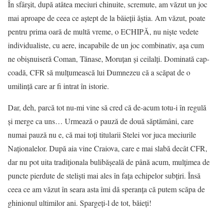
În sfârșit, după atâtea meciuri chinuite, scremute, am văzut un joc
mai aproape de ceea ce aștept de la băieții ăștia. Am văzut, poate
pentru prima oară de multă vreme, o ECHIPĂ, nu niște vedete
individualiste, cu aere, incapabile de un joc combinativ, așa cum
ne obișnuiseră Coman, Tănase, Moruțan și ceilalți. Dominată cap-
coadă, CFR să mulțumească lui Dumnezeu că a scăpat de o
umilință care ar fi intrat în istorie.
Dar, deh, parcă tot nu-mi vine să cred că de-acum totu-i în regulă
și merge ca uns… Urmează o pauză de două săptămâni, care
numai pauză nu e, că mai toți titularii Stelei vor juca meciurile
Naționalelor. După aia vine Craiova, care e mai slabă decât CFR,
dar nu pot uita tradiționala bulibășeală de până acum, mulțimea de
puncte pierdute de steliști mai ales în fața echipelor subțiri. Însă
ceea ce am văzut în seara asta îmi dă speranța că putem scăpa de
ghinionul ultimilor ani. Spargeți-l de tot, băieți!