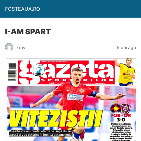
FCSTEAUA.RO
I-AM SPART
xray
5 ani ago