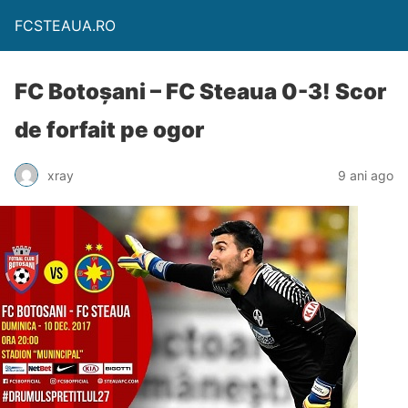
FCSTEAUA.RO
FC Botoșani – FC Steaua 0-3! Scor
de forfait pe ogor
xray
9 ani ago