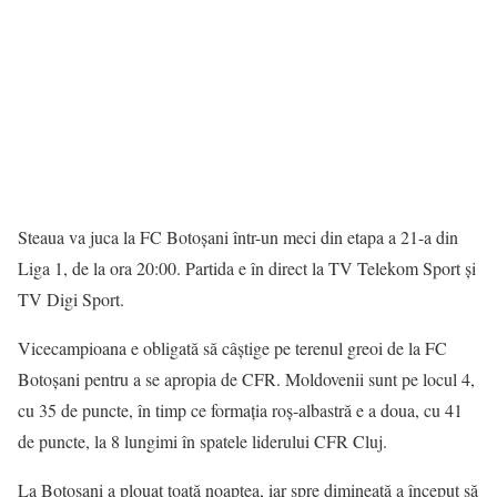
Steaua va juca la FC Botoșani într-un meci din etapa a 21-a din
Liga 1, de la ora 20:00. Partida e în direct la TV Telekom Sport și
TV Digi Sport.
Vicecampioana e obligată să câștige pe terenul greoi de la FC
Botoșani pentru a se apropia de CFR. Moldovenii sunt pe locul 4,
cu 35 de puncte, în timp ce formația roș-albastră e a doua, cu 41
de puncte, la 8 lungimi în spatele liderului CFR Cluj.
La Botoșani a plouat toată noaptea, iar spre dimineață a început să