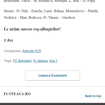
Bordeianu, Tincu – M. Roman II, Moruțan, L. Buș – D. Popa
Steaua : Fl. Niță – Enache, Larie, Bălașa, Momcilovici – Pintilii,
Nedelcu – Man, Budescu, Fl. Tănase – Gnohere
Le urăm succes roș-albaștrilor!
X Ray
Categories:
Articole FCS
Tags:
FC Botosani
,
fc steaua
,
liga 1
Leave a Comment
FCSTEAUA.RO
Back to top