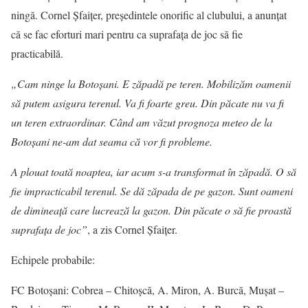
ningă. Cornel Șfaițer, președintele onorific al clubului, a anunțat
că se fac eforturi mari pentru ca suprafața de joc să fie
practicabilă.
„Cam ninge la Botoșani. E zăpadă pe teren. Mobilizăm oamenii
să putem asigura terenul. Va fi foarte greu. Din păcate nu va fi
un teren extraordinar. Când am văzut prognoza meteo de la
Botoșani ne-am dat seama că vor fi probleme.
A plouat toată noaptea, iar acum s-a transformat în zăpadă. O să
fie impracticabil terenul. Se dă zăpada de pe gazon. Sunt oameni
de dimineață care lucrează la gazon. Din păcate o să fie proastă
suprafața de joc”
, a zis Cornel Șfaițer.
Echipele probabile:
FC Botoșani: Cobrea – Chitoșcă, A. Miron, A. Burcă, Mușat –