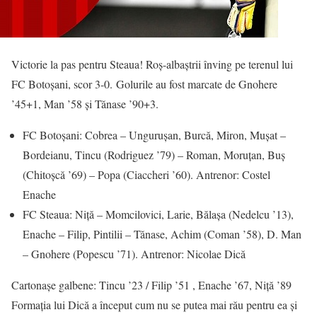
Victorie la pas pentru Steaua! Roș-albaștrii înving pe terenul lui
FC Botoșani, scor 3-0. Golurile au fost marcate de Gnohere
’45+1, Man ’58 şi Tănase ’90+3.
FC Botoşani: Cobrea – Unguruşan, Burcă, Miron, Muşat –
Bordeianu, Tincu (Rodriguez ’79) – Roman, Moruţan, Buş
(Chitoşcă ’69) – Popa (Ciaccheri ’60). Antrenor: Costel
Enache
FC Steaua: Niţă – Momcilovici, Larie, Bălaşa (Nedelcu ’13),
Enache – Filip, Pintilii – Tănase, Achim (Coman ’58), D. Man
– Gnohere (Popescu ’71). Antrenor: Nicolae Dică
Cartonaşe galbene: Tincu ’23 / Filip ’51 , Enache ’67, Niţă ’89
Formația lui Dică a început cum nu se putea mai rău pentru ea și