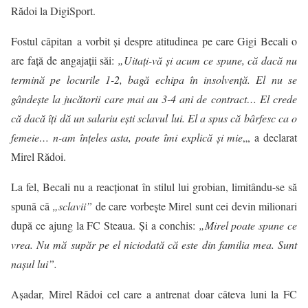
Rădoi la DigiSport.
Fostul căpitan a vorbit şi despre atitudinea pe care Gigi Becali o
are faţă de angajaţii săi:
„Uitaţi-vă şi acum ce spune, că dacă nu
termină pe locurile 1-2, bagă echipa în insolvenţă. El nu se
gândeşte la jucătorii care mai au 3-4 ani de contract… El crede
că dacă îţi dă un salariu eşti sclavul lui. El a spus că bârfesc ca o
femeie… n-am înţeles asta, poate îmi explică şi mie
„, a declarat
Mirel Rădoi.
La fel, Becali nu a reacționat în stilul lui grobian, limitându-se să
spună că
„sclavii”
de care vorbește Mirel sunt cei devin milionari
după ce ajung la FC Steaua. Și a conchis:
„Mirel poate spune ce
vrea. Nu mă supăr pe el niciodată că este din familia mea. Sunt
nașul lui”.
Așadar, Mirel Rădoi cel care a antrenat doar câteva luni la FC