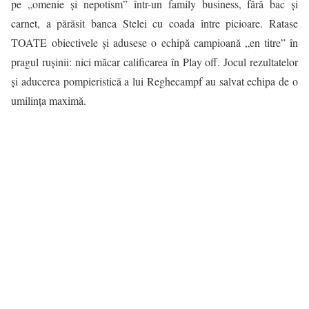
pe „omenie și nepotism” într-un family business, fără bac și
carnet, a părăsit banca Stelei cu coada între picioare. Ratase
TOATE obiectivele și adusese o echipă campioană „en titre” în
pragul rușinii: nici măcar calificarea în Play off. Jocul rezultatelor
și aducerea pompieristică a lui Reghecampf au salvat echipa de o
umilința maximă.