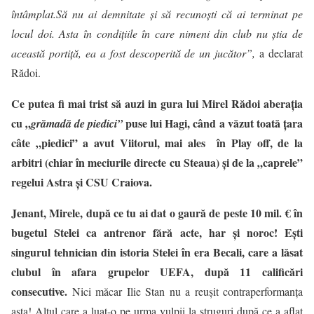
întâmplat.Să nu ai demnitate şi să recunoşti că ai terminat pe
locul doi. Asta în condiţiile în care nimeni din club nu ştia de
această portiţă, ea a fost descoperită de un jucător”,
a declarat
Rădoi.
Ce putea fi mai trist să auzi in gura lui Mirel Rădoi aberația
cu „
p
use lui Hagi,
când
a văzut toată țara
grămadă de piedici
”
câte „piedici” a avut Viitorul, mai ales în Play off, de la
arbitri (chiar în meciurile directe cu Steaua) și de la „caprele”
regelui Astra și CSU Craiova.
Jenant, Mirele, după ce tu ai dat o gaură de peste 10 mil. € în
bugetul Stelei ca antrenor fără acte, har și noroc! Ești
singurul tehnician din istoria Stelei în era Becali, care a lăsat
clubul în afara grupelor UEFA, după 11 calificări
consecutive.
Nici măcar Ilie Stan nu a reușit contraperformanța
asta! Altul care a luat-o pe urma vulpii la struguri după ce a aflat