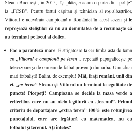
Steaua București, în 2015, își plătește acum o parte din „polițe”
la „FCSB”. Pentru fostul căpitan și tehnician al roș-albaștrilor,
le
Viitorul e adevărata campioană a României în acest sezon și
reproșează steliștilor că
nu au demnitatea
de a recunoaște că
au terminat pe locul al doilea
.
Fac o paranteză mare
. E strigătoare la cer limba asta de lemn
cu
„Viitorul e campionă pe teren
„
, repetată papagalicește pe
televizoare și de oameni de fotbal proveniți din iarbă. Unii chiar
Măi, frați români, unii din
mari fotbaliști! Balint, de exemplu!
ei,
Steaua și Viitorul au terminat la egalitate de
„pe teren”
puncte! Picepeți? Campioana se decide la masa verde a
criteriilor, care nu au nicio legătură cu „terenul”.
Primul
criteriu de departajare „extra teren” 100% este rotunjirea
punctajului, care are legătură cu matematica, nu cu
fotbalul și terenul. Ați înteles?