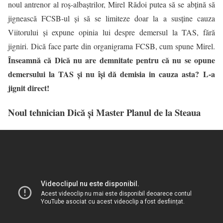
noul antrenor al roș-albaștrilor, Mirel Rădoi putea să se abțină să
jignească FCSB-ul și să se limiteze doar la a susține cauza
Viitorului și expune opinia lui despre demersul la TAS, fără
jigniri. Dică face parte din organigrama FCSB, cum spune Mirel.
Înseamnă că Dică nu are demnitate pentru că nu se opune
demersului la TAS și nu își dă demisia in cauza asta? L-a
jignit direct!
Noul tehnician Dică și Master Planul de la Steaua