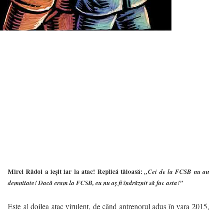
Mirel Rădoi a ieșit iar la atac! Replică tăioasă:
„Cei de la FCSB nu au
demnitate! Dacă eram la FCSB, eu nu aș fi îndrăznit să fac asta!”
Este al doilea atac virulent, de când antrenorul adus în vara 2015,