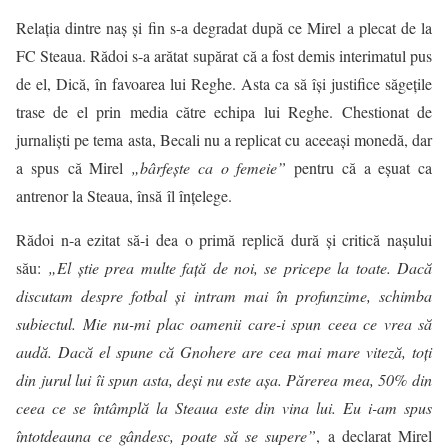
Relaţia dintre naș și fin s-a degradat după ce Mirel a plecat de la
FC Steaua. Rădoi s-a arătat supărat că a fost demis interimatul pus
de el, Dică, în favoarea lui Reghe. Asta ca să își justifice săgețile
trase de el prin media către echipa lui Reghe. Chestionat de
jurnaliști pe tema asta, Becali nu a replicat cu aceeași monedă, dar
a spus că Mirel
„bârfeşte ca o femeie”
pentru că a eșuat ca
antrenor la Steaua, însă îl înțelege.
Rădoi n-a ezitat să-i dea o primă replică dură şi critică naşului
său:
„El ştie prea multe faţă de noi, se pricepe la toate. Dacă
discutam despre fotbal şi intram mai în profunzime, schimba
subiectul. Mie nu-mi plac oamenii care-i spun ceea ce vrea să
audă. Dacă el spune că Gnohere are cea mai mare viteză, toţi
din jurul lui îi spun asta, deşi nu este aşa. Părerea mea, 50% din
ceea ce se întâmplă la Steaua este din vina lui. Eu i-am spus
întotdeauna ce gândesc, poate să se supere”
, a declarat Mirel