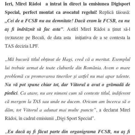
Ieri, Mirel Rădoi a intrat în direct la emisiunea Digisport
Special, perfect montat ca avocatul regelui!
Replică tăioasă:
„Cei de a FCSB nu au demnitate! Dacă eram la FCSB, eu nu
aş fi îndrăznit să fac asta”
. Astfel Mirel Rădoi a ținut să-l
(re)taxeze pe Becali, de data asta iniţiativa de a se contesta la
TAS decizia LPF.
„Mă bucură titlul obţinut de Hagi, cred că a meritat. Exemplul
lui trebuie urmat de toate cluburile din România. Avem o mare
problemă cu promovarea tinerilor şi astfel nu mai apar talente.
Nu vă pot spune chiar tot, dar Viitorul a avut o grămadă de
piedici
. Ca atare, nu are nimeni cum să conteste titlul, indiferent
că mergem la TAS sau unde ne ducem. Oricum am încerca să o
dăm, tot Viitorul a adunat mai multe puncte”
, a declarat Mirel
Rădoi, în cadrul emisiunii „Digi Sport Special”.
„
Eu dacă aş fi făcut parte din organigrama FCSB, nu aş fi