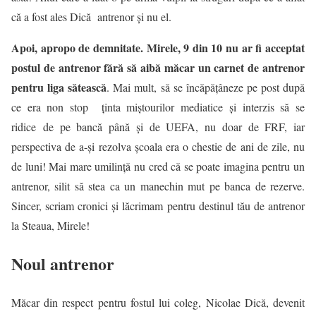
că a fost ales Dică antrenor și nu el.
Apoi, apropo de demnitate. Mirele, 9 din 10 nu ar fi acceptat
postul de antrenor fără să aibă măcar un carnet de antrenor
pentru liga sătească
. Mai mult, să se încăpățâneze pe post după
ce era non stop ținta miștourilor mediatice și interzis să se
ridice de pe bancă până și de UEFA, nu doar de FRF, iar
perspectiva de a-și rezolva școala era o chestie de ani de zile, nu
de luni! Mai mare umilință nu cred că se poate imagina pentru un
antrenor, silit să stea ca un manechin mut pe banca de rezerve.
Sincer, scriam cronici și lăcrimam pentru destinul tău de antrenor
la Steaua, Mirele!
Noul antrenor
Măcar din respect pentru fostul lui coleg, Nicolae Dică, devenit