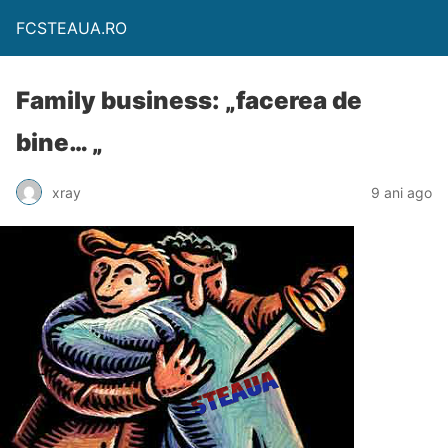
FCSTEAUA.RO
Family business: „facerea de
bine… „
xray
9 ani ago