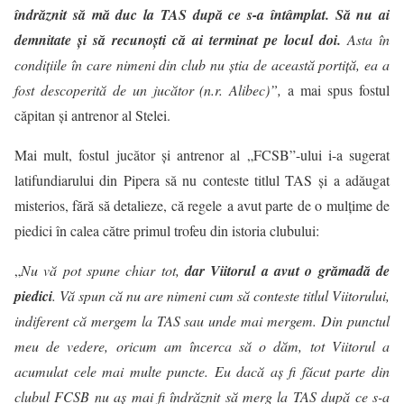
îndrăznit să mă duc la TAS după ce s-a întâmplat. Să nu ai
demnitate şi să recunoşti că ai terminat pe locul doi.
Asta în
condiţiile în care nimeni din club nu ştia de această portiţă, ea a
fost descoperită de un jucător (n.r. Alibec)”,
a mai spus fostul
căpitan și antrenor al Stelei.
Mai mult, fostul jucător şi antrenor al „FCSB”-ului i-a sugerat
latifundiarului din Pipera să nu conteste titlul TAS și a adăugat
misterios, fără să detalieze, că regele a avut parte de o mulțime de
piedici în calea către primul trofeu din istoria clubului:
„
Nu vă pot spune chiar tot,
dar Viitorul a avut o grămadă de
piedici
. Vă spun că nu are nimeni cum să conteste titlul Viitorului,
indiferent că mergem la TAS sau unde mai mergem. Din punctul
meu de vedere, oricum am încerca să o dăm, tot Viitorul a
acumulat cele mai multe puncte. Eu dacă aş fi făcut parte din
clubul FCSB nu aş mai fi îndrăznit să merg la TAS după ce s-a