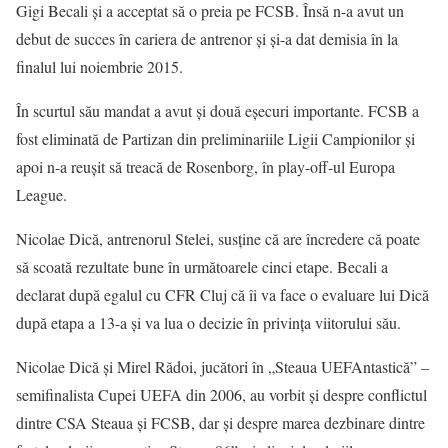
Gigi Becali şi a acceptat să o preia pe FCSB. Însă n-a avut un
debut de succes în cariera de antrenor şi şi-a dat demisia în la
finalul lui noiembrie 2015.
În scurtul său mandat a avut şi două eşecuri importante. FCSB a
fost eliminată de Partizan din preliminariile Ligii Campionilor şi
apoi n-a reuşit să treacă de Rosenborg, în play-off-ul Europa
League.
Nicolae Dică, antrenorul Stelei, susţine că are încredere că poate
să scoată rezultate bune în următoarele cinci etape. Becali a
declarat după egalul cu CFR Cluj că îi va face o evaluare lui Dică
după etapa a 13-a şi va lua o decizie în privinţa viitorului său.
Nicolae Dică și Mirel Rădoi, jucători în „Steaua UEFAntastică” –
semifinalista Cupei UEFA din 2006, au vorbit și despre conflictul
dintre CSA Steaua și FCSB, dar și despre marea dezbinare dintre