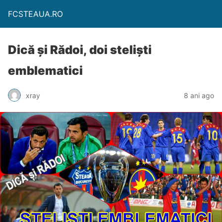
FCSTEAUA.RO
Dică și Rădoi, doi steliști
emblematici
xray
8 ani ago