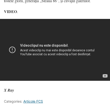
fostele glorii, generația „Steaua 86”, și clivajul galeriilor.
VIDEO
.
X Ray
Categories:
Articole FCS