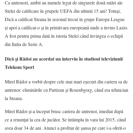
Ca antrenori, ambii au numele legat de singurele două ratări ale
Stelei de calificare în grupele UEFA din ultimii 15 ani! Totuși,
Dică a calificat Steaua în sezonul trecut în grupe Europa League
și apoi a calificat-o și în primăvara europeană unde a invins Lazio.
A fost pentru prima dată în istoria Stelei când învingea o echipă
din Italia de Serie A.
Dică și Rădoi au acordat un interviu în studioul televiziunii
Telekom Sport
Mirel Rădoi a vorbit despre cele mai mari eşecuri din cariera sa de
antrenor: eliminările cu Partizan şi Rosenbgorg, când era tehnician
la Steaua.
Mirel Rădoi şi-a început brusc cariera de antrenor, imediat după
ce a renunțat la cea de jucător. Se întâmpla în vara lui 2015, când
avea doar 34 de ani. Atunci a profitat de șansa pe care i-a oferit-o