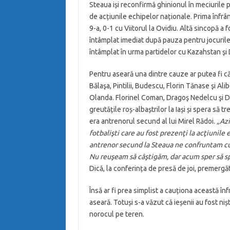
Steaua iși reconfirmă ghinionul în meciurile
de acțiunile echipelor naționale. Prima înfrâ
9-a, 0-1 cu Viitorul la Ovidiu. Altă sincopă a 
întâmplat imediat după pauza pentru jocuril
întâmplat în urma partidelor cu Kazahstan ş
Pentru aseară una dintre cauze ar putea fi că 
Bălaşa, Pintilii, Budescu, Florin Tănase şi Al
Olanda. Florinel Coman, Dragoş Nedelcu şi Den
greutățile roș-albaștrilor la Iași și spera să 
era antrenorul secund al lui Mirel Rădoi.
„Azi
fotbalişti care au fost prezenţi la acţiunil
antrenor secund la Steaua ne confruntam cu
Nu reuşeam să câştigăm, dar acum sper să sp
Dică, la conferința de presă de joi, premergă
Însă ar fi prea simplist a cauționa această în
aseară. Totuși s-a văzut că ieșenii au fost nișt
norocul pe teren.