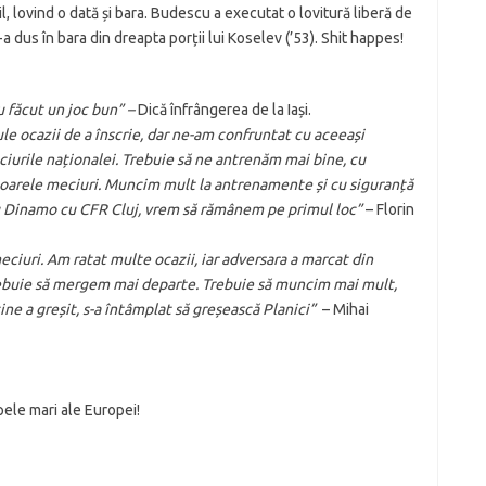
il, lovind o dată și bara. Budescu a executat o lovitură liberă de
a dus în bara din dreapta porții lui Koselev (’53). Shit happes!
u făcut un joc bun” –
Dică înfrângerea de la Iași.
e ocazii de a înscrie, dar ne-am confruntat cu aceeași
iurile naționalei. Trebuie să ne antrenăm mai bine, cu
toarele meciuri. Muncim mult la antrenamente și cu siguranță
u Dinamo cu CFR Cluj, vrem să rămânem pe primul loc”
– Florin
meciuri. Am ratat multe ocazii, iar adversara a marcat din
trebuie să mergem mai departe. Trebuie să muncim mai mult,
e a greșit, s-a întâmplat să greșească Planici”
– Mihai
pele mari ale Europei!