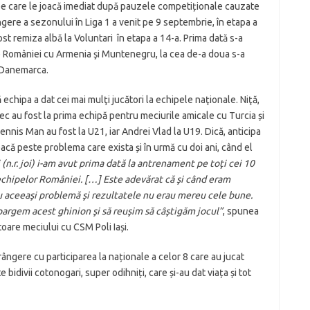
 pe care le joacă imediat după pauzele competiționale cauzate
ngere a sezonului în Liga 1 a venit pe 9 septembrie, în etapa a
fost remiza albă la Voluntari în etapa a 14-a. Prima dată s-a
e României cu Armenia şi Muntenegru, la cea de-a doua s-a
i Danemarca.
echipa a dat cei mai mulţi jucători la echipele naţionale. Niţă,
ibec au fost la prima echipă pentru meciurile amicale cu Turcia și
nis Man au fost la U21, iar Andrei Vlad la U19. Dică, anticipa
treacă peste problema care exista și în urmă cu doi ani, când el
 (n.r. joi) i-am avut prima dată la antrenament pe toţi cei 10
e echipelor României. […] Este adevărat că şi când eram
 aceeaşi problemă şi rezultatele nu erau mereu cele bune.
argem acest ghinion şi să reuşim să câştigăm jocul”
, spunea
toare meciului cu CSM Poli Iași.
frângere cu participarea la naționale a celor 8 care au jucat
e bidivii cotonogari, super odihniți, care și-au dat viața și tot