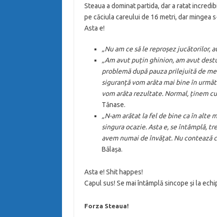
Steaua a dominat partida, dar a ratat incredib
pe căciula careului de 16 metri, dar mingea s-
Asta e!
„Nu am ce să le reproșez jucătorilor, a
„Am avut puțin ghinion, am avut destul
problemă după pauza prilejuită de mec
siguranță vom arăta mai bine în urmă
vom arăta rezultate. Normal, ținem c
Tănase.
„N-am arătat la fel de bine ca în alte 
singura ocazie. Asta e, se întâmplă, 
avem numai de învățat. Nu contează cin
Bălașa.
Asta e! Shit happes!
Capul sus! Se mai întâmplă sincope și la echi
Forza Steaua!