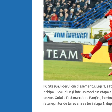
FC Steaua, liderul din clasamentul Ligii 1, a f
echipa CSM Poli Iaşi, într-un meci din etapa a
sezon. Golul a fost marcat de Panţîru, în minu
fața ieșinilor de la revenirea lor în Liga 1, du