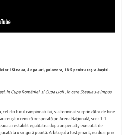
victorii Steaua, 4 egaluri, golaveraj 18-5 pentru roș-albaștri.
ași, în Cupa României și Cupa Ligii , în care Steaua s-a impus
a, cel din turul campionatului, s-a terminat surprinzător de bine
i au reuşit o remiză nesperată pe Arena Naţională, scor 1-1.
Steaua a restabilit egalitatea dupa un penalty executat de
ucată la o singură poartă. Arbitrajul a fost jenant, nu doar prin