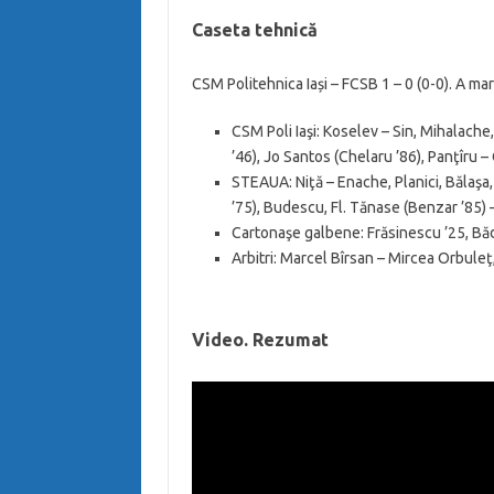
Caseta tehnică
CSM Politehnica Iași – FCSB 1 – 0 (0-0). A mar
CSM Poli Iaşi: Koselev – Sin, Mihalache
’46), Jo Santos (Chelaru ’86), Panţîru –
STEAUA: Niţă – Enache, Planici, Bălaşa,
’75), Budescu, Fl. Tănase (Benzar ’85)
Cartonaşe galbene: Frăsinescu ’25, Bădi
Arbitri: Marcel Bîrsan – Mircea Orbuleţ
Video. Rezumat