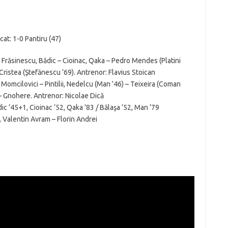
cat: 1-0 Pantiru (47)
, Frăsinescu, Bădic – Cioinac, Qaka – Pedro Mendes (Platini
 Cristea (Ştefănescu ’69). Antrenor: Flavius Stoican
 Momcilovici – Pintilii, Nedelcu (Man ’46) – Teixeira (Coman
 – Gnohere. Antrenor: Nicolae Dică
c ’45+1, Cioinac ’52, Qaka ’83 / Bălaşa ’52, Man ’79
, Valentin Avram – Florin Andrei