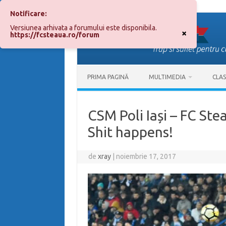
Notificare:
Sari
la
Versiunea arhivata a forumului este disponibila.
conținut
×
https://fcsteaua.ro/forum
PRIMA PAGINĂ
MULTIMEDIA
CLA
CSM Poli Iași – FC Ste
Shit happens!
de
xray
|
noiembrie 17, 2017