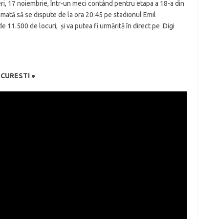
neri, 17 noiembrie, într-un meci contând pentru etapa a 18-a din
ramată să se dispute de la ora 20:45 pe stadionul Emil
e 11.500 de locuri, și va putea fi urmărită în direct pe Digi
UCURESTI ●