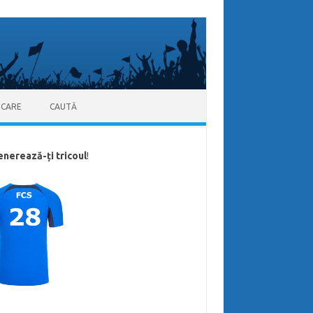
ICARE
CAUTĂ
enerează-ți tricoul
!