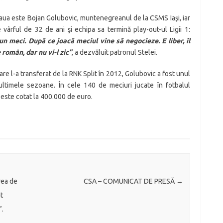
teaua este Bojan Golubovic, muntenegreanul de la CSMS Iaşi, iar
vârful de 32 de ani şi echipa sa termină play-out-ul Ligii 1:
n meci. După ce joacă meciul vine să negocieze. E liber, îl
 român, dar nu vi-l zic”
, a dezvăluit patronul Stelei.
e l-a transferat de la RNK Split în 2012, Golubovic a fost unul
 ultimele sezoane. În cele 140 de meciuri jucate în fotbalul
 este cotat la 400.000 de euro.
rea de
CSA – COMUNICAT DE PRESĂ
→
t
”.