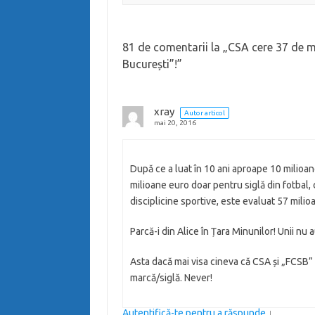
81 de comentarii la „
CSA cere 37 de m
București”!
”
xray
Autor articol
mai 20, 2016
După ce a luat în 10 ani aproape 10 milioan
milioane euro doar pentru siglă din fotbal, c
disciplicine sportive, este evaluat 57 milio
Parcă-i din Alice în Țara Minunilor! Unii nu 
Asta dacă mai visa cineva că CSA și „FCSB” 
marcă/siglă. Never!
Autentifică-te pentru a răspunde
↓