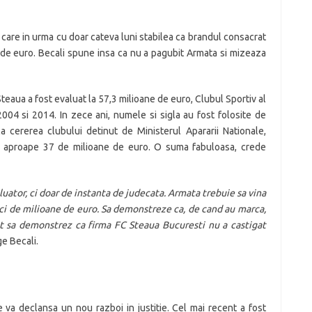
or care in urma cu doar cateva luni stabilea ca brandul consacrat
de euro. Becali spune insa ca nu a pagubit Armata si mizeaza
Steaua a fost evaluat la 57,3 milioane de euro, Clubul Sportiv al
 2004 si 2014. In zece ani, numele si sigla au fost folosite de
la cererea clubului detinut de Ministerul Apararii Nationale,
lui: aproape 37 de milioane de euro. O suma fabuloasa, crede
luator, ci doar de instanta de judecata. Armata trebuie sa vina
ci de milioane de euro. Sa demonstreze ca, de cand au marca,
ot sa demonstrez ca firma FC Steaua Bucuresti nu a castigat
ge Becali.
va declansa un nou razboi in justitie. Cel mai recent a fost