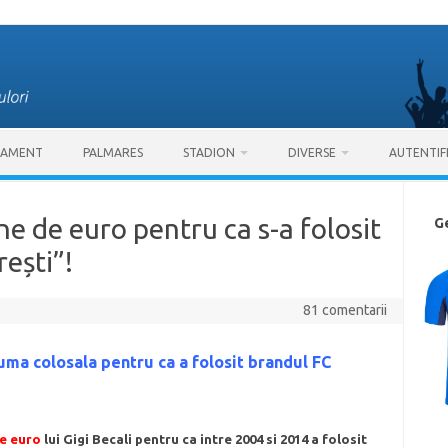
SAMENT
PALMARES
STADION
DIVERSE
AUTENTIF
e de euro pentru ca s-a folosit
G
ești”!
81 comentarii
suma colosala pentru ca a folosit brandul FC
de euro
lui Gigi Becali pentru ca intre 2004 si 2014 a folosit