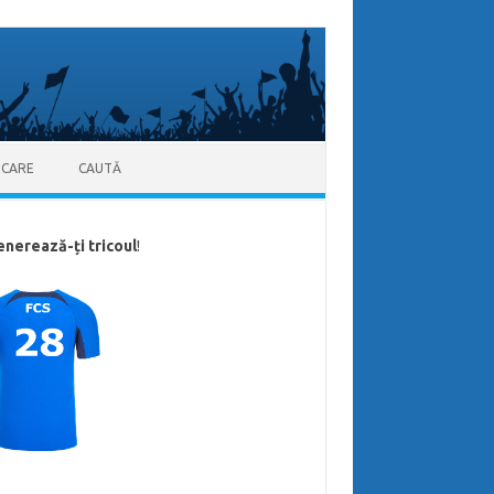
ICARE
CAUTĂ
enerează-ți tricoul
!