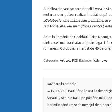
Al doilea atacant pe care Becali îl vrea la S
mutarea s-ar putea realiza imediat după ce 
„Golubovic vine mâine sau poimâine, are u
iau 100%. Mai iau un mijlocaş central, este
Adus în România de Ceahlăul Piatra Neamţ, car
dintre cei mai buni atacanţi din Liga 1 în
românesc, Golubovic a marcat de 45 de ori şi
Categorie:
Articole FCS
Etichete:
fcsb news
Navigare în articole
←
INTERVIU | Paul Pârvulescu, la despărţi
Steaua: „Acolo e Raiul pe pământ, mi-au da
lacrimile când am scris mesajul de plecare