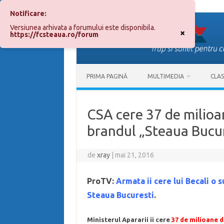
Notificare:
Sari
la
Versiunea arhivata a forumului este disponibila.
conținut
×
https://fcsteaua.ro/forum
PRIMA PAGINĂ
MULTIMEDIA
CLA
CSA cere 37 de milioan
brandul „Steaua Bucur
de
xray
|
mai 21, 2016
ProTV:
Armata ii cere lui Becali o 
Steaua Bucuresti
.
Ministerul Apararii ii cere
37 de milioane 