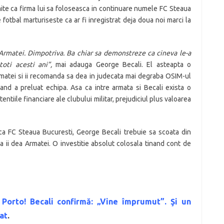
rmite ca firma lui sa foloseasca in continuare numele FC Steaua
fotbal marturiseste ca ar fi inregistrat deja doua noi marci la
Armatei. Dimpotriva. Ba chiar sa demonstreze ca cineva le-a
toti acesti ani”,
mai adauga George Becali. El asteapta o
 Armatei si ii recomanda sa dea in judecata mai degraba OSIM-ul
and a preluat echipa. Asa ca intre armata si Becali exista o
entiile financiare ale clubului militar, prejudiciul plus valoarea
ca FC Steaua Bucuresti, George Becali trebuie sa scoata din
ii dea Armatei. O investitie absolut colosala tinand cont de
 Porto! Becali confirmă: „Vine împrumut”. Şi un
at
.