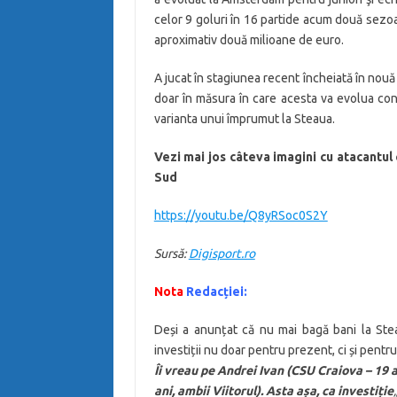
celor 9 goluri în 16 partide acum două sezoan
aproximativ două milioane de euro.
A jucat în stagiunea recent încheiată în nouă
doar în măsura în care acesta va evolua cons
varianta unui împrumut la Steaua.
Vezi mai jos câteva imagini cu atacantul 
Sud
https://youtu.be/Q8yRSoc0S2Y
Sursă:
Digisport.ro
Nota
Redacției:
Deși a anunțat că nu mai bagă bani la Stea
investiții nu doar pentru prezent, ci și pentru 
Îi vreau pe Andrei Ivan (CSU Craiova – 19 a
ani, ambii Viitorul). Asta așa, ca investiție