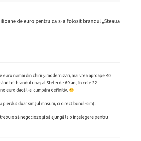
ilioane de euro pentru ca s-a folosit brandul „Steaua
e euro numai din chirii și modernizări, mai vrea aproape 40
ând tot brandul uriaș al Stelei de 69 ani, în cele 22
ane euro dacă l-ai cumpăra definitiv.
au pierdut doar simțul măsurii, ci direct bunul-simț.
trebuie să negocieze și să ajungă la o înțelegere pentru