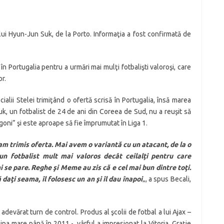
i Hyun-Jun Suk, de la Porto. Informaţia a fost confirmată de
în Portugalia pentru a urmări mai mulţi fotbalişti valoroşi, care
r.
ialii Stelei trimiţând o ofertă scrisă în Portugalia, însă marea
k, un fotbalist de 24 de ani din Coreea de Sud, nu a reuşit să
oni” şi este aproape să fie împrumutat în Liga 1.
am trimis oferta. Mai avem o variantă cu un atacant, de la o
n fotbalist mult mai valoros decât ceilalţi pentru care
 se pare. Reghe şi Meme au zis că e cel mai bun dintre toţi.
aţi seama, îl folosesc un an şi îl dau înapoi
„, a spus Becali,
adevărat turn de control. Produs al şcolii de fotbal a lui Ajax –
pa mare până în 2011 -, vârful a impresionat la Vitoria. Graţie