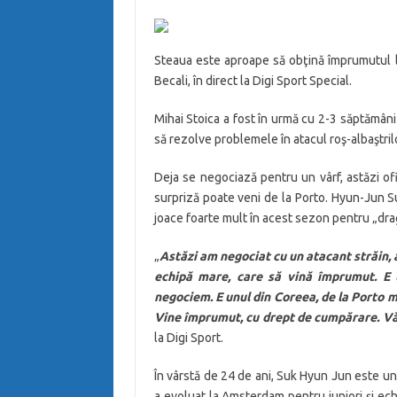
Steaua este aproape să obţină împrumutul lu
Becali, în direct la Digi Sport Special.
Mihai Stoica a fost în urmă cu 2-3 săptămâni 
să rezolve problemele în atacul roş-albaştrilo
Deja se negociază pentru un vârf, astăzi ofic
surpriză poate veni de la Porto. Hyun-Jun Su
joace foarte mult în acest sezon pentru „drag
„
Astăzi am negociat cu un atacant străin, 
echipă mare, care să vină împrumut. E u
negociem. E unul din Coreea, de la Porto mi
Vine împrumut, cu drept de cumpărare. Vă d
la Digi Sport.
În vârstă de 24 de ani, Suk Hyun Jun este un 
a evoluat la Amsterdam pentru juniori şi echi