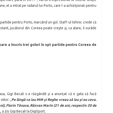
e, el a intrat pe radarul lui Porto, care l-a achiziţionat pentru
 partide pentru Porto, marcând un gol. Staff-ul tehnic crede că
tant, jucătorul din Coreea poate creşte şi, ca atare, îi surâde
care a înscris trei goluri în opt partide pentru Coreea de
ua, Gigi Becali s-a răzgândit și a anunțat că e gata să facă
viitor.
„
Pe lângă ce iau MM și Reghe vreau să iau și eu ceva.
ni), Florin Tănase, Răzvan Marin (21 de ani, respectiv 20 de
„
, a zis Gigi Becali la DigiSport.