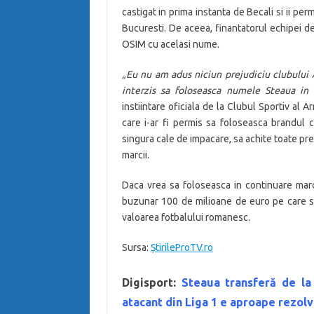
castigat in prima instanta de Becali si ii pe
Bucuresti. De aceea, finantatorul echipei de 
OSIM cu acelasi nume.
„Eu nu am adus niciun prejudiciu clubului 
interzis sa foloseasca numele Steaua in 
instiintare oficiala de la Clubul Sportiv al
care i-ar fi permis sa foloseasca brandul c
singura cale de impacare, sa achite toate pret
marcii.
Daca vrea sa foloseasca in continuare mar
buzunar 100 de milioane de euro pe care sa 
valoarea fotbalului romanesc.
Sursa:
ȘtirileProTV.ro
Digisport:
Steaua transferă de la
atacant din Liga 1 e aproape rezolv